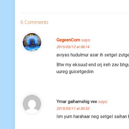
6 Comments
GegeenCom
says:
2015/03/12 at 08:14
aviyas hudulmur asar ih setgel zutg
Btw my eksuud end orj ireh zav bhgu
uureg guicetgediin
Ymar gaihamshig vee
says:
2015/03/11 at 00:52
Iim yum harahaar neg setgel saihan