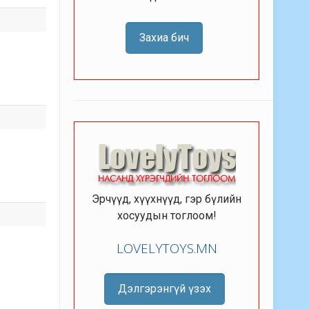
Захиа бич
Эрчүүд, хүүхнүүд, гэр бүлийн
хосуудын тоглоом!
LOVELYTOYS.MN
Дэлгэрэнгүй үзэх