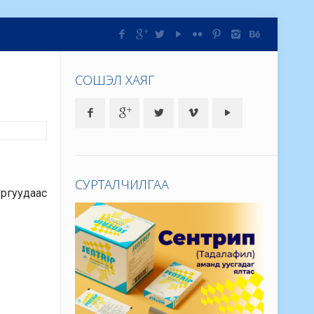
СОШЭЛ ХАЯГ
СУРТАЛЧИЛГАА
ургуудаас