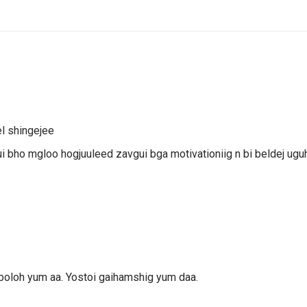
el shingejee
i bho mgloo hogjuuleed zavgui bga motivationiig n bi beldej ugu
 boloh yum aa. Yostoi gaihamshig yum daa.