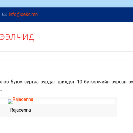
info@cekc.mn
тээлчид
ээлээ буюу зургаа зурдаг шилдэг 10 бүтээлчийн зурсан з
…
Rajacenna