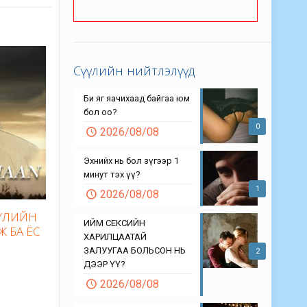
Сүүлийн нийтлэлүүд
Би яг яачихаад байгаа юм
бол оо?
0
2026/08/08
Эхнийх нь бол зүгээр 1
минут тэх үү?
1
2026/08/08
БҮЛИЙН
ИЙМ СЕКСИЙН
Ж БА ЁС
ХАРИЛЦААТАЙ
ЗАЛУУГАА БОЛЬСОН НЬ
2
ДЭЭР ҮҮ?
2026/08/08