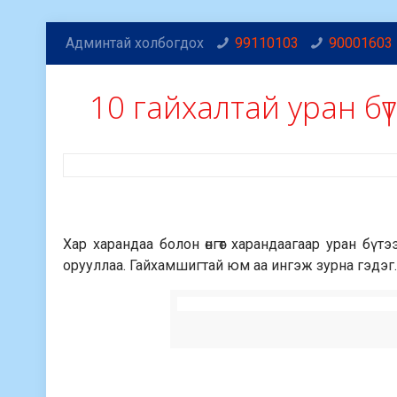
Админтай холбогдох
99110103
90001603
10 гайхалтай уран бү
Хар харандаа болон өнгөт харандаагаар уран бүт
орууллаа. Гайхамшигтай юм аа ингэж зурна гэдэг