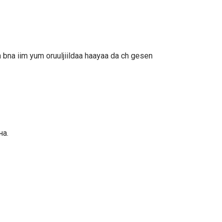
in bna iim yum oruuljiildaa haayaa da ch gesen
на.