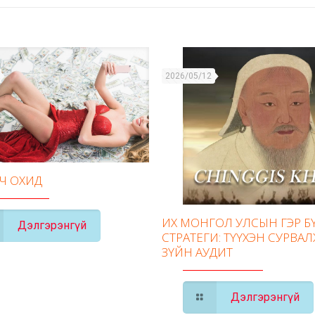
2026/05/12
ГЧ ОХИД
ИХ МОНГОЛ УЛСЫН ГЭР 
Дэлгэрэнгүй
СТРАТЕГИ: ТҮҮХЭН СУРВАЛ
ЗҮЙН АУДИТ
Дэлгэрэнгүй