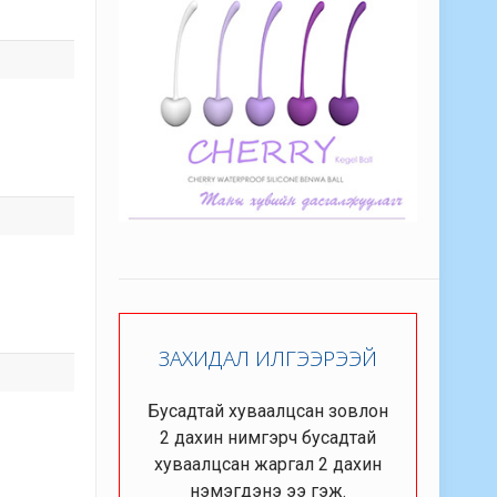
ЗАХИДАЛ ИЛГЭЭРЭЭЙ
Бусадтай хуваалцсан зовлон
2 дахин нимгэрч бусадтай
хуваалцсан жаргал 2 дахин
нэмэгдэнэ ээ гэж.