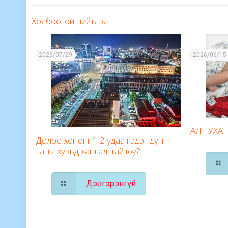
Холбоотой нийтлэл
2026/07/29
2026/06/15
АЛТ УХА
Долоо хоногт 1-2 удаа гэдэг дүн
таны хувьд хангалттай юу?
Дэлгэрэнгүй