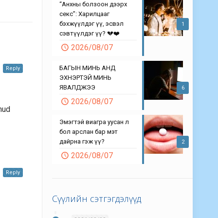
“Анхны болзоон дээрх
секс”: Харилцааг
бэхжүүлдэг үү, эсвэл
1
сэвтүүлдэг үү? 💔❤️
2026/08/07
БАГЫН МИНЬ АНД
Reply
ЭХНЭРТЭЙ МИНЬ
ЯВАЛДЖЭЭ
6
2026/08/07
hud
Эмэгтэй виагра уусан л
бол арслан бар мэт
дайрна гэж үү?
2
2026/08/07
Reply
Сүүлийн сэтгэгдэлүүд