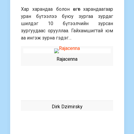
Хар харандаа болон өнгөт харандаагаар
уран бүтээлээ буюу зургаа зурдаг
шилдэг 10 бүтээлчийн зурсан
зургуудаас орууллаа. Гайхамшигтай юм
аа ингэж зурна гэдэг…
Rajacenna
Dirk Dzimirsky