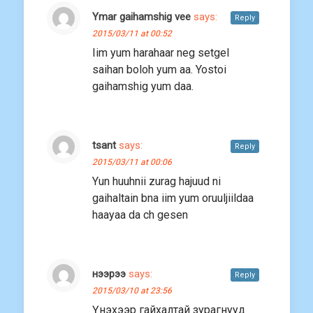
Ymar gaihamshig vee
says:
Reply
2015/03/11 at 00:52
Iim yum harahaar neg setgel
saihan boloh yum aa. Yostoi
gaihamshig yum daa.
tsant
says:
Reply
2015/03/11 at 00:06
Yun huuhnii zurag hajuud ni
gaihaltain bna iim yum oruuljiildaa
haayaa da ch gesen
нээрээ
says:
Reply
2015/03/10 at 23:56
Үнэхээр гайхалтай зурагнууд