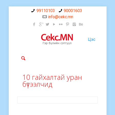
99110103
90001603
info@cekc.mn
Цэс
10 гайхалтай уран
бүтээлчид