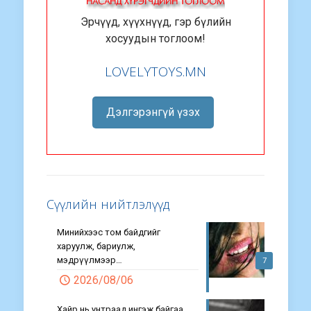
Эрчүүд, хүүхнүүд, гэр бүлийн
хосуудын тоглоом!
LOVELYTOYS.MN
Дэлгэрэнгүй үзэх
Сүүлийн нийтлэлүүд
Минийхээс том байдгийг
харуулж, бариулж,
мэдрүүлмээр…
7
2026/08/06
Хайр нь унтраад ингэж байгаа