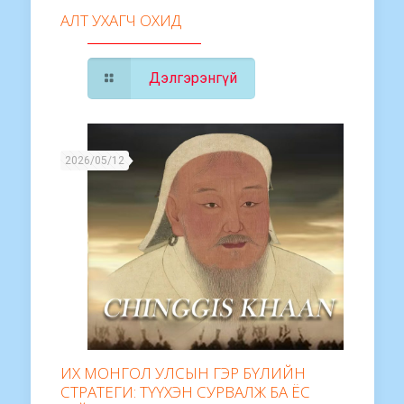
АЛТ УХАГЧ ОХИД
Дэлгэрэнгүй
2026/05/12
ИХ МОНГОЛ УЛСЫН ГЭР БҮЛИЙН
СТРАТЕГИ: ТҮҮХЭН СУРВАЛЖ БА ЁС