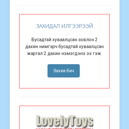
ЗАХИДАЛ ИЛГЭЭРЭЭЙ
Бусадтай хуваалцсан зовлон 2
дахин нимгэрч бусадтай хуваалцсан
жаргал 2 дахин нэмэгдэнэ ээ гэж.
Захиа бич