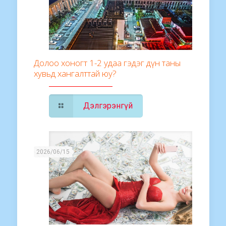
Долоо хоногт 1-2 удаа гэдэг дүн таны
хувьд хангалттай юу?
Дэлгэрэнгүй
2026/06/15