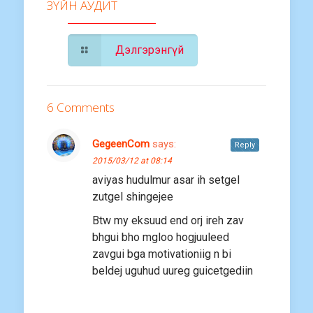
ЗҮЙН АУДИТ
Дэлгэрэнгүй
6 Comments
GegeenCom
says:
Reply
2015/03/12 at 08:14
aviyas hudulmur asar ih setgel
zutgel shingejee
Btw my eksuud end orj ireh zav
bhgui bho mgloo hogjuuleed
zavgui bga motivationiig n bi
beldej uguhud uureg guicetgediin