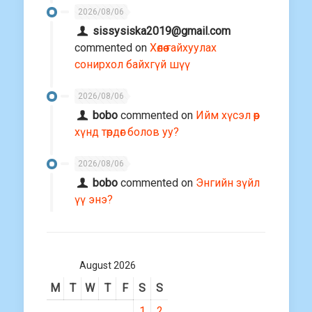
2026/08/06
sissysiska2019@gmail.com
commented on
Хөлөө гайхуулах
сонирхол байхгүй шүү
2026/08/06
bobo
commented on
Ийм хүсэл өөр
хүнд төрдөг болов уу?
2026/08/06
bobo
commented on
Энгийн зүйл
үү энэ?
August 2026
M
T
W
T
F
S
S
1
2