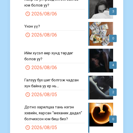
юм болов уу?
3
2026/08/06
Үнэн үү?
2026/08/06
0
Ийм хүсэл өөр хүнд төрдөг
болов уу?
4
2026/08/06
Галзуу бух шиг болгож чадсан
хүн байна уу ер нь…
2
2026/08/05
Дотно харилцаа тань нэгэн
хэвийн, яарсан “механик дадал”
болчихсон юм биш биз?
0
2026/08/05