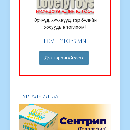
Эрчүүд, хүүхнүүд, гэр бүлийн
хосуудын тоглоом!
LOVELYTOYS.MN
Дэлгэрэнгүй үзэх
СУРТАЛЧИЛГАА-