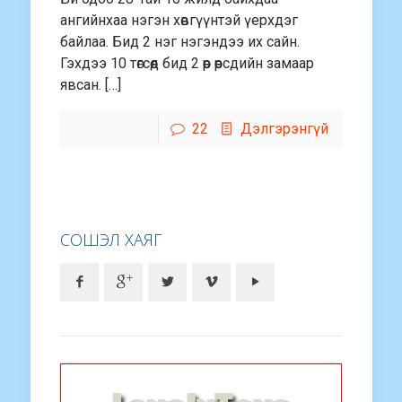
ангийнхаа нэгэн хөвгүүнтэй үерхдэг
байлаа. Бид 2 нэг нэгэндээ их сайн.
Гэхдээ 10 төгсөөд бид 2 өөр өөрсдийн замаар
явсан. […]
22
Дэлгэрэнгүй
СОШЭЛ ХАЯГ