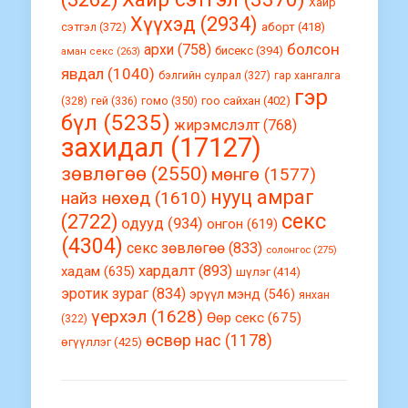
Хайр
Хүүхэд
(2934)
сэтгэл
(372)
аборт
(418)
болсон
архи
(758)
бисекс
(394)
аман секс
(263)
явдал
(1040)
бэлгийн сулрал
(327)
гар хангалга
гэр
гомо
(350)
гоо сайхан
(402)
(328)
гей
(336)
бүл
(5235)
жирэмслэлт
(768)
захидал
(17127)
зөвлөгөө
(2550)
мөнгө
(1577)
нууц амраг
найз нөхөд
(1610)
секс
(2722)
одууд
(934)
онгон
(619)
(4304)
секс зөвлөгөө
(833)
солонгос
(275)
хардалт
(893)
хадам
(635)
шүлэг
(414)
эротик зураг
(834)
эрүүл мэнд
(546)
янхан
үерхэл
(1628)
Өөр секс
(675)
(322)
өсвөр нас
(1178)
өгүүллэг
(425)