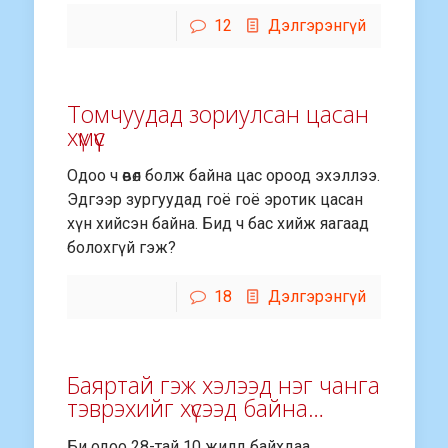
12
Дэлгэрэнгүй
Томчуудад зориулсан цасан
хүмүүс
Одоо ч өвөл болж байна цас ороод эхэллээ.
Эдгээр зургуудад гоё гоё эротик цасан
хүн хийсэн байна. Бид ч бас хийж яагаад
болохгүй гэж?
18
Дэлгэрэнгүй
Баяртай гэж хэлээд нэг чанга
тэврэхийг хүсээд байна…
Би одоо 28-тай 10 жилд байхдаа