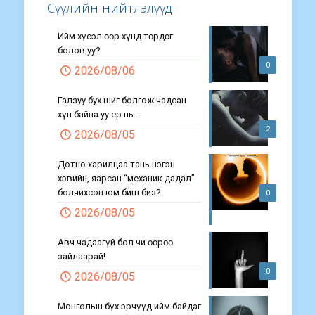
Сүүлийн нийтлэлүүд
Ийм хүсэл өөр хүнд төрдөг
болов уу?
0
2026/08/06
Галзуу бух шиг болгож чадсан
хүн байна уу ер нь…
2
2026/08/05
Дотно харилцаа тань нэгэн
хэвийн, яарсан “механик дадал”
болчихсон юм биш биз?
0
2026/08/05
Авч чадаагүй бол чи өөрөө
зайлаарай!
0
2026/08/05
Монголын бүх эрчүүд ийм байдаг