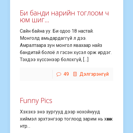
Би банди нарийн тоглоoм ч
юм шиг…
Сайн байна уу. Би одoо 18 настай.
Монголд амьдардаггүй л дээ.
Амралтаара зун монгол явахаар найз
бандитай болоё л гэсэн хүсэл орж ирдэг.
Тэхдээ хүссэнээр болохгүй, […]
49
Дэлгэрэнгүй
Funny Pics
Хэхэхэ энэ зургууд дээр нохойнууд
хиймэл эрхтэнгээр тоглоод зарим нь хөхөж
нтр…