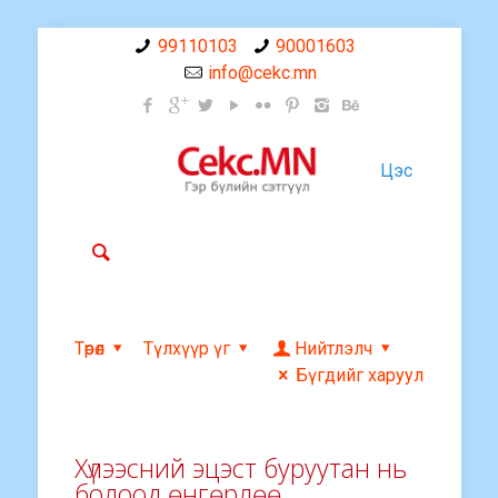
99110103
90001603
info@cekc.mn
Цэс
Төрөл
Түлхүүр үг
Нийтлэлч
Бүгдийг харуул
Хүлээсний эцэст буруутан нь
болоод өнгөрлөө…