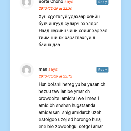
Borte Chono
says:
Reply
2013/05/29 at 22:30
Хүн хөдөлгөөнгүй удахаар хөлийн
булчингууд суларч эхэлдэг.
Наад нөхрийн чинь хөлийг харвал
тийм шинж харагдахгүй л
байна даа
man
says:
Reply
2013/05/29 at 22:12
Hun bolsnii hereg yu ba yasan ch
hezuu tawilan be ymar ch
orowdoltei amidral we iimes l
amid bh enehen hugatsanda
amidarsan shig amidarch uzeh
estoigoo uzej ed horongo huraj
ene bie zowoohgui setgel amar