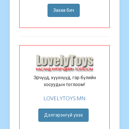
Захиа бич
Эрчүүд, хүүхнүүд, гэр бүлийн
хосуудын тоглоом!
LOVELYTOYS.MN
Дэлгэрэнгүй үзэх