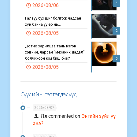
4
2026/08/06
Галзуу бух шиг болгож чадсан
хүн байна уу ер нь…
2
2026/08/05
Дотно харилцаа тань нэгэн
хэвийн, яарсан “механик дадал”
болчихсон юм биш биз?
0
2026/08/05
Сүүлийн сэтгэгдэлүүд
2026/08/07
Лл
commented on
Энгийн зүйл үү
энэ?