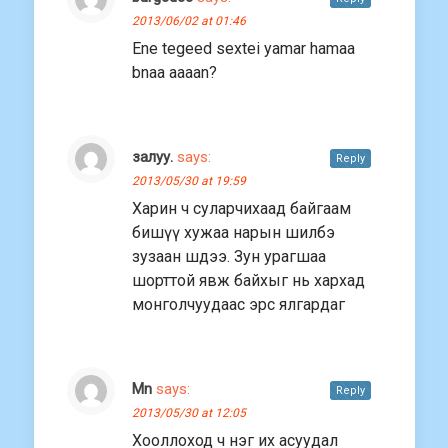
2013/06/02 at 01:46
Ene tegeed sextei yamar hamaa
bnaa aaaan?
залуу.
says:
Reply
2013/05/30 at 19:59
Харин ч суларчихаад байгаам
бишүү хужаа нарын шилбэ
зузаан шдээ. Зун урагшаа
шорттой явж байхыг нь хархад
монголчуудаас эрс ялгардаг
Mn
says:
Reply
2013/05/30 at 12:05
Хооллоход ч нэг их асуудал