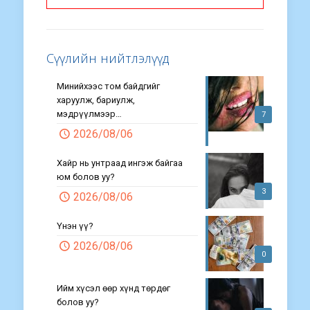
Сүүлийн нийтлэлүүд
Минийхээс том байдгийг
харуулж, бариулж,
мэдрүүлмээр…
7
2026/08/06
Хайр нь унтраад ингэж байгаа
юм болов уу?
3
2026/08/06
Үнэн үү?
2026/08/06
0
Ийм хүсэл өөр хүнд төрдөг
болов уу?