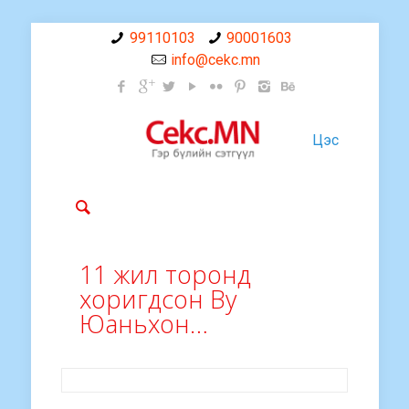
99110103
90001603
info@cekc.mn
Цэс
11 жил торонд
хоригдсон Ву
Юаньхон…