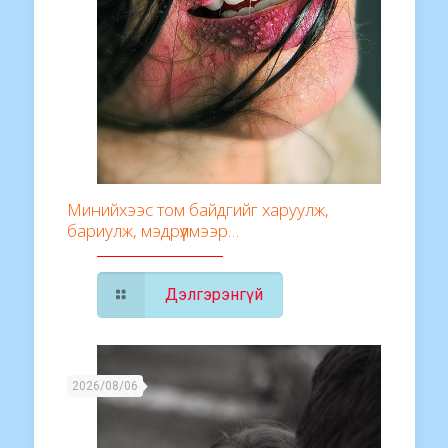
Минийхээс том байдгийг харуулж,
бариулж, мэдрүүлмээр…
Дэлгэрэнгүй
2026/08/06