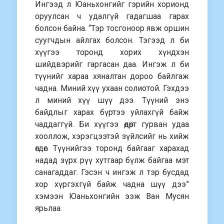
Ингээд л Юаньхонгийг гэрийн хорионд
оруулсан ч удалгүй гадагшаа гарах
болсон байна. “Тэр тосгоноор явж оршин
суугчдын айлгах болсон. Тэгээд л би
хүүгээ торонд хорих хүндхэн
шийдвэрийг гаргасан даа. Ингэж л би
түүнийг хараа хяналтан дороо байлгаж
чадна. Миний хүү ухаан солиотой. Гэхдээ
л миний хүү шүү дээ. Түүний энэ
байдлыг харах бүртээ уйлахгүй байж
чаддаггүй. Би хүүгээ өдөрт гурван удаа
хооллож, хэрэгцээтэй зүйлсийг нь хийж
өгдөг. Түүнийгээ торонд байгааг харахад
надад зүрх рүү хутгаар бүлж байгаа мэт
санагаддаг. Гэсэн ч ингэж л тэр бусдад
хор хүргэхгүй байж чадна шүү дээ”
хэмээн Юаньхонгийн ээж Ван Мусян
ярьлаа.