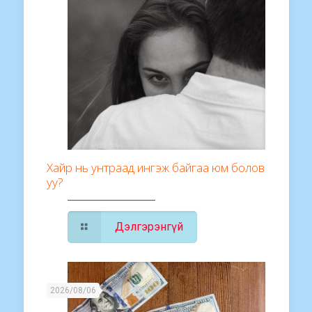
Хайр нь унтраад ингэж байгаа юм болов
уу?
Дэлгэрэнгүй
2026/08/06