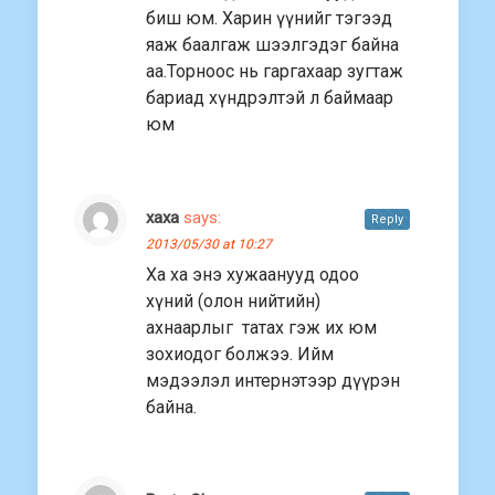
биш юм. Харин үүнийг тэгээд
яаж баалгаж шээлгэдэг байна
аа.Торноос нь гаргахаар зугтаж
бариад хүндрэлтэй л баймаар
юм
хаха
says:
Reply
2013/05/30 at 10:27
Ха ха энэ хужаанууд одоо
хүний (олон нийтийн)
ахнаарлыг татах гэж их юм
зохиодог болжээ. Ийм
мэдээлэл интернэтээр дүүрэн
байна.