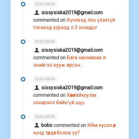
2026/08/06
sissysiska2019@gmail.com
commented on
Хүчлээд поо үзэхгүй
тэсэхэд үсрээд л 3 хонодог
2026/08/06
sissysiska2019@gmail.com
commented on
Бага наснаасаа л
энийгээ нууж ирсэн…
2026/08/06
sissysiska2019@gmail.com
commented on
Хөлөө гайхуулах
сонирхол байхгүй шүү
2026/08/06
bobo
commented on
Ийм хүсэл өөр
хүнд төрдөг болов уу?