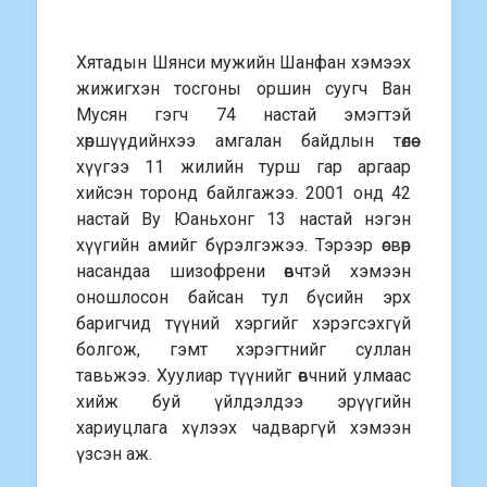
Хятадын Шянси мужийн Шанфан хэмээх
жижигхэн тосгоны оршин суугч Ван
Мусян гэгч 74 настай эмэгтэй
хөршүүдийнхээ амгалан байдлын төлөө
хүүгээ 11 жилийн турш гар аргаар
хийсэн торонд байлгажээ. 2001 онд 42
настай Ву Юаньхонг 13 настай нэгэн
хүүгийн амийг бүрэлгэжээ. Тэрээр өсвөр
насандаа шизофрени өвчтэй хэмээн
оношлосон байсан тул бүсийн эрх
баригчид түүний хэргийг хэрэгсэхгүй
болгож, гэмт хэрэгтнийг суллан
тавьжээ. Хуулиар түүнийг өвчний улмаас
хийж буй үйлдэлдээ эрүүгийн
хариуцлага хүлээх чадваргүй хэмээн
үзсэн аж.