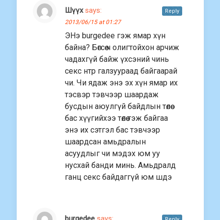
Шүүх
says:
Reply
2013/06/15 at 01:27
ЭНэ burgedee гэж ямар хүн
байна? Бөгсөө ч олигтойхон арчиж
чадахгүй байж үхсэний чинь
секс нтр галзуураад байгаарай
чи. Чи ядаж энэ эх хүн ямар их
тэсвэр тэвчээр шаардаж
бусдын аюулгүй байдлын төлөө
бас хүүгийхээ төлөө гэж байгаа
энэ их сэтгэл бас тэвчээр
шаардсан амьдралын
асуудлыг чи мэдэх юм уу
нусхай банди минь. Амьдралд
ганц секс байдаггүй юм шдэ
burgedee
says:
Reply