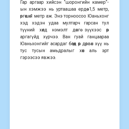
Гар аргаар хийсэн “шоронгийн камер“-
ын хэмжээ нь уртаашаа ердөө 1,5 метр,
өргөөшөө 1 метр аж. Энэ торноосоо Юаньхонг
хэд хэдэн удаа мултарч гарсан тул
түүний хөлд нэмэлт дөнгө зүүхээс өөр
аргагүйд хүрчээ. Ван гуай ганцаараа
Юаньхонгийг асардаг бөгөөд өөр дөрвөн хүү нь
тус тусын амьдралыг хөөн аль эрт
гэрээсээ явжээ.