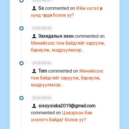
2026/08/07
Ss
commented on
Ийм хүсэл өөр
хүнд төрдөг болов уу?
2026/08/06
Захидалын эзэн
commented on
Минийхээс том байдгийг харуулж,
бариулж, мэдрүүлмээр…
2026/08/06
Tom
commented on
Минийхээс
том байдгийг харуулж, бариулж,
мэдрүүлмээр…
2026/08/06
sissysiska2019@gmail.com
commented on
Цэвэрхэн бие
үнэлэгч байдаг болов уу?