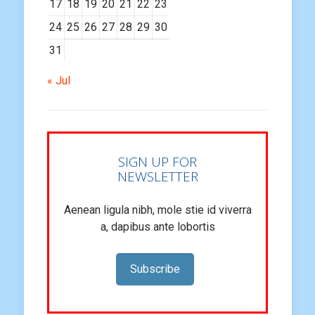
17
18
19
20
21
22
23
24
25
26
27
28
29
30
31
« Jul
SIGN UP FOR
NEWSLETTER
Aenean ligula nibh, mole stie id viverra
a, dapibus ante lobortis
Subscribe