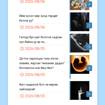
2026/08/06
0
Ийм хүсэл өөр хүнд төрдөг
болов уу?
1
2026/08/06
Галзуу бух шиг болгож чадсан
хүн байна уу ер нь…
2
2026/08/05
Дотно харилцаа тань нэгэн
хэвийн, яарсан “механик дадал”
болчихсон юм биш биз?
0
2026/08/05
Авч чадаагүй бол чи өөрөө
зайлаарай!
0
2026/08/05