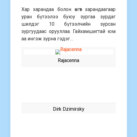
Хар харандаа болон өнгөт харандаагаар
уран бүтээлээ буюу зургаа зурдаг
шилдэг 10 бүтээлчийн зурсан
зургуудаас орууллаа. Гайхамшигтай юм
аа ингэж зурна гэдэг…
Rajacenna
Dirk Dzimirsky