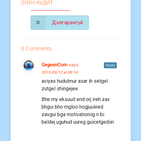
ЗҮЙН АУДИТ
Дэлгэрэнгүй
6 Comments
GegeenCom
says:
Reply
2015/03/12 at 08:14
aviyas hudulmur asar ih setgel
zutgel shingejee
Btw my eksuud end orj ireh zav
bhgui bho mgloo hogjuuleed
zavgui bga motivationiig n bi
beldej uguhud uureg guicetgediin