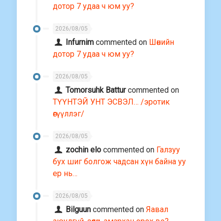
дотор 7 удаа ч юм уу?
2026/08/05
Infurnim
commented on
Шөнийн
дотор 7 удаа ч юм уу?
2026/08/05
Tomorsuhk Battur
commented on
ТҮҮНТЭЙ УНТ ЭСВЭЛ… /эротик
өгүүллэг/
2026/08/05
zochin elo
commented on
Галзуу
бух шиг болгож чадсан хүн байна уу
ер нь…
2026/08/05
Bilguun
commented on
Яавал