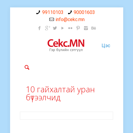
99110103
90001603
info@cekc.mn
Цэс
10 гайхалтай уран
бүтээлчид