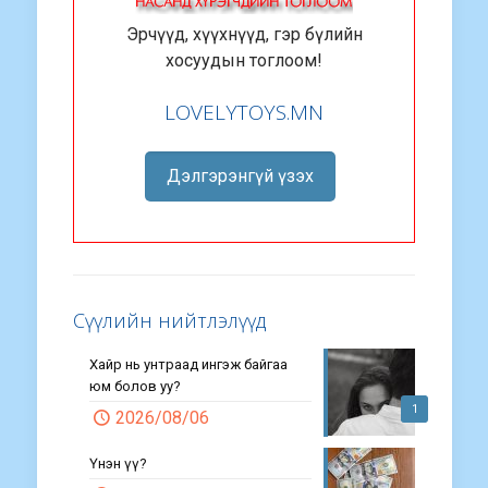
Эрчүүд, хүүхнүүд, гэр бүлийн
хосуудын тоглоом!
LOVELYTOYS.MN
Дэлгэрэнгүй үзэх
Сүүлийн нийтлэлүүд
Хайр нь унтраад ингэж байгаа
юм болов уу?
1
2026/08/06
Үнэн үү?