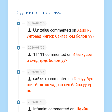
Сүүлийн сэтгэгдэлүүд
2026/08/06
Uur zaluu
commented on
Хайр нь
унтраад ингэж байгаа юм болов уу?
2026/08/06
11111
commented on
Ийм хүсэл
өөр хүнд төрдөг болов уу?
2026/08/06
сайхан
commented on
Галзуу бух
шиг болгож чадсан хүн байна уу ер
нь…
2026/08/05
Infurnim
commented on
Шөнийн