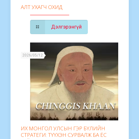
АЛТ УХАГЧ ОХИД
Дэлгэрэнгүй
2026/05/12
ИХ МОНГОЛ УЛСЫН ГЭР БҮЛИЙН
СТРАТЕГИ: ТҮҮХЭН СУРВАЛЖ БА ЁС