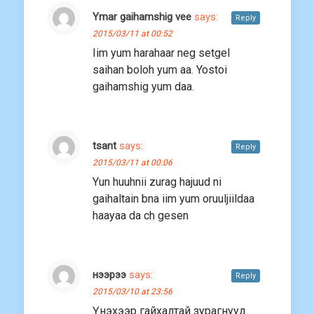
Ymar gaihamshig vee
says:
Reply
2015/03/11 at 00:52
Iim yum harahaar neg setgel
saihan boloh yum aa. Yostoi
gaihamshig yum daa.
tsant
says:
Reply
2015/03/11 at 00:06
Yun huuhnii zurag hajuud ni
gaihaltain bna iim yum oruuljiildaa
haayaa da ch gesen
нээрээ
says:
Reply
2015/03/10 at 23:56
Үнэхээр гайхалтай зурагнууд