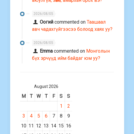
аюулгүй, зөөлөн, амархан орох вэ?
2026/08/05
Оогий
commented on
Таашаал
авч чадахгүйгээсээ болоод хаях уу?
2026/08/05
Emma
commented on
Монголын
бүх эрчүүд ийм байдаг юм уу?
August 2026
M
T
W
T
F
S
S
1
2
3
4
5
6
7
8
9
10
11
12
13
14
15
16