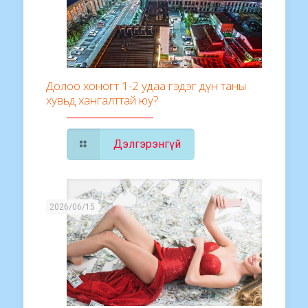
Долоо хоногт 1-2 удаа гэдэг дүн таны
хувьд хангалттай юу?
Дэлгэрэнгүй
2026/06/15