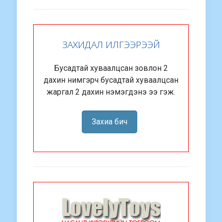
ЗАХИДАЛ ИЛГЭЭРЭЭЙ
Бусадтай хуваалцсан зовлон 2
дахин нимгэрч бусадтай хуваалцсан
жаргал 2 дахин нэмэгдэнэ ээ гэж.
Захиа бич