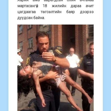
мартасангүй 18 жилийн дараа ачит
цагдаагаа төгсөлтийн баяр дээрээ
дуудсан байна.