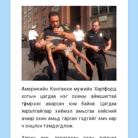
Америкийн Кентакки мужийн Хартфорд
хотын цагдаа нэг охины аймшигтай
түймрээс аварсан юм байна. Цагдаа
яаралтайгаар хиймэл амьсгаа хийсний
ачаар охин амьд гарсан гэдгийг эмч нар
ч онцлон тэмдэгдлэж.
Харин амь аврагдсан охин ачтанаа