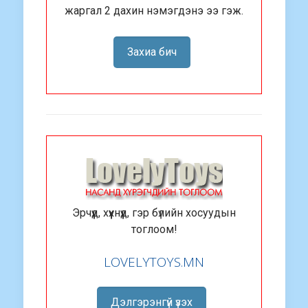
жаргал 2 дахин нэмэгдэнэ ээ гэж.
Захиа бич
Эрчүүд, хүүхнүүд, гэр бүлийн хосуудын
тоглоом!
LOVELYTOYS.MN
Дэлгэрэнгүй үзэх