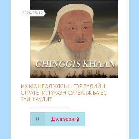
2026/05/12
ИХ МОНГОЛ УЛСЫН ГЭР БҮЛИЙН
СТРАТЕГИ: ТҮҮХЭН СУРВАЛЖ БА ЁС
ЗҮЙН АУДИТ
Дэлгэрэнгүй