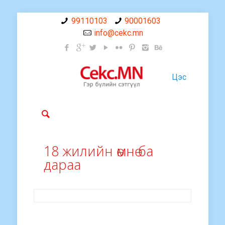
99110103
90001603
info@cekc.mn
Цэс
18 жилийн өмнө ба
дараа