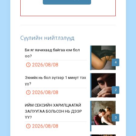
Сүүлийн нийтлэлүүд
Би яг яачихаад байгаа юм бол
оо?
4
2026/08/08
Эхнийх нь бол зүгээр 1 минут тэх
үү?
2
2026/08/08
ИЙМ СЕКСИЙН ХАРИЛЦААТАЙ
ЗАЛУУГАА БОЛЬСОН НЬ ДЭЭР
ҮҮ?
3
2026/08/08