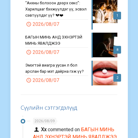
“Анхны болзоон дээрх секс”:
Харилцааг бэхжүүлдэг үү, эсвэл
сэвтүүлдэг үү? 💔❤️
1
2026/08/07
БАГЫН МИНЬ АНД ЭХНЭРТЭЙ
МИНЬ ЯВАЛДЖЭЭ
8
2026/08/07
Эмэгтэй виагра уусан л бол
арслан бар мэт дайрна гэж үү?
2
2026/08/07
Сүүлийн сэтгэгдэлүүд
2026/08/09
Хх
commented on
БАГЫН МИНЬ
АНД ЭХНЭРТЭЙ МИНЬ ЯВАЛДЖЭЭ