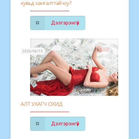
хувьд хангалттай юу?
Дэлгэрэнгүй
2026/06/15
АЛТ УХАГЧ ОХИД
Дэлгэрэнгүй