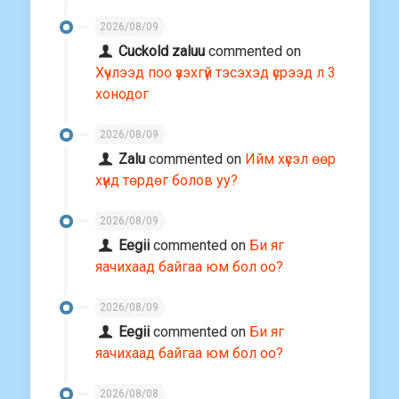
2026/08/09
Cuckold zaluu
commented on
Хүчлээд поо үзэхгүй тэсэхэд үсрээд л 3
хонодог
2026/08/09
Zalu
commented on
Ийм хүсэл өөр
хүнд төрдөг болов уу?
2026/08/09
Eegii
commented on
Би яг
яачихаад байгаа юм бол оо?
2026/08/09
Eegii
commented on
Би яг
яачихаад байгаа юм бол оо?
2026/08/08