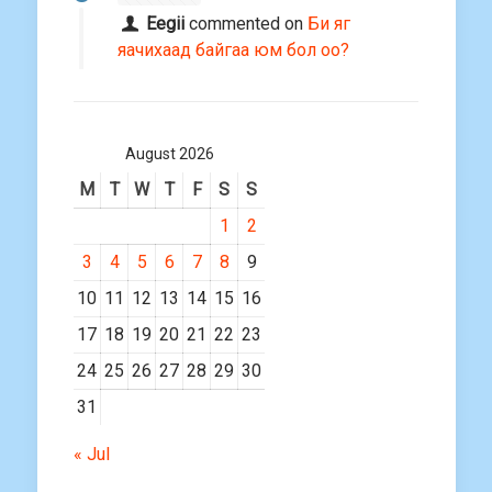
Eegii
commented on
Би яг
яачихаад байгаа юм бол оо?
August 2026
M
T
W
T
F
S
S
1
2
3
4
5
6
7
8
9
10
11
12
13
14
15
16
17
18
19
20
21
22
23
24
25
26
27
28
29
30
31
« Jul