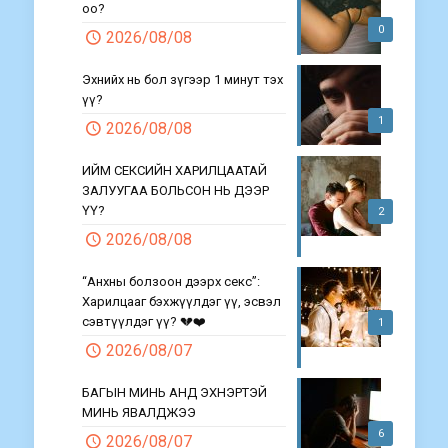
оо?
0
2026/08/08
Эхнийх нь бол зүгээр 1 минут тэх
үү?
1
2026/08/08
ИЙМ СЕКСИЙН ХАРИЛЦААТАЙ
ЗАЛУУГАА БОЛЬСОН НЬ ДЭЭР
ҮҮ?
2
2026/08/08
“Анхны болзоон дээрх секс”:
Харилцааг бэхжүүлдэг үү, эсвэл
сэвтүүлдэг үү? 💔❤️
1
2026/08/07
БАГЫН МИНЬ АНД ЭХНЭРТЭЙ
МИНЬ ЯВАЛДЖЭЭ
6
2026/08/07