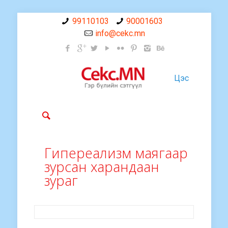
99110103
90001603
info@cekc.mn
Цэс
Гипереализм маягаар
зурсан харандаан
зураг