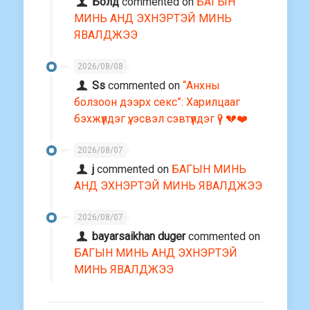
Болд
commented on
БАГЫН
МИНЬ АНД ЭХНЭРТЭЙ МИНЬ
ЯВАЛДЖЭЭ
2026/08/08
Ss
commented on
“Анхны
болзоон дээрх секс”: Харилцааг
бэхжүүлдэг үү, эсвэл сэвтүүлдэг үү? 💔❤️
2026/08/07
j
commented on
БАГЫН МИНЬ
АНД ЭХНЭРТЭЙ МИНЬ ЯВАЛДЖЭЭ
2026/08/07
bayarsaikhan duger
commented on
БАГЫН МИНЬ АНД ЭХНЭРТЭЙ
МИНЬ ЯВАЛДЖЭЭ