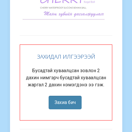
ЗАХИДАЛ ИЛГЭЭРЭЭЙ
Бусадтай хуваалцсан зовлон 2
дахин нимгэрч бусадтай хуваалцсан
жаргал 2 дахин нэмэгдэнэ ээ гэж.
Захиа бич