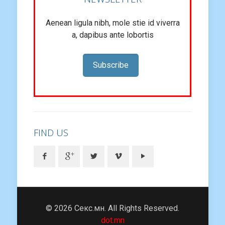
Aenean ligula nibh, mole stie id viverra
a, dapibus ante lobortis
Subscribe
FIND US
© 2026 Секс.мн. All Rights Reserved.
dot.mn