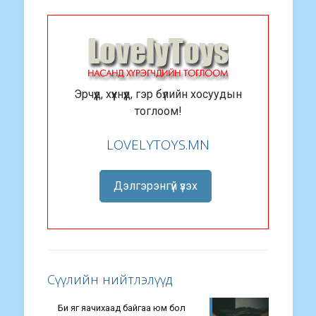
Эрчүүд, хүүхнүүд, гэр бүлийн хосуудын
тоглоом!
LOVELYTOYS.MN
Дэлгэрэнгүй үзэх
Сүүлийн нийтлэлүүд
Би яг яачихаад байгаа юм бол