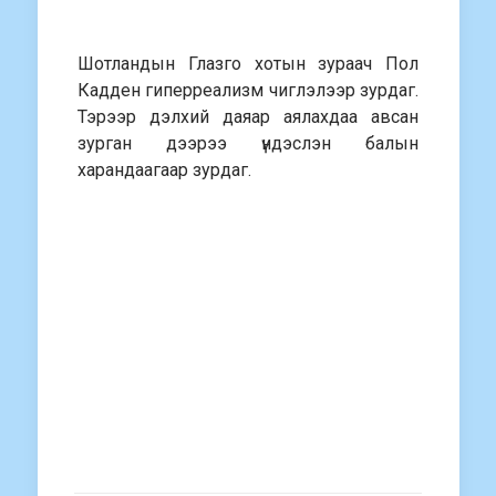
Шотландын Глазго хотын зураач Пол
Кадден гиперреализм чиглэлээр зурдаг.
Тэрээр дэлхий даяар аялахдаа авсан
зурган дээрээ үндэслэн балын
харандаагаар зурдаг.