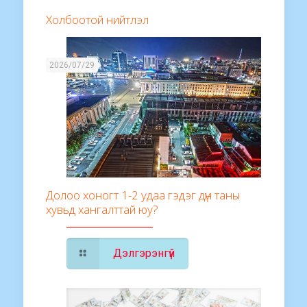
Холбоотой нийтлэл
2026/07/29
Долоо хоногт 1-2 удаа гэдэг дүн таны
хувьд хангалттай юу?
Дэлгэрэнгүй