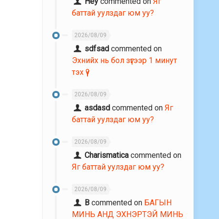
Hey
commented on
Яг
баттай уулздаг юм уу?
2026/08/09
sdfsad
commented on
Эхнийх нь бол зүгээр 1 минут
тэх үү?
2026/08/09
asdasd
commented on
Яг
баттай уулздаг юм уу?
2026/08/09
Charismatica
commented on
Яг баттай уулздаг юм уу?
2026/08/09
В
commented on
БАГЫН
МИНЬ АНД ЭХНЭРТЭЙ МИНЬ