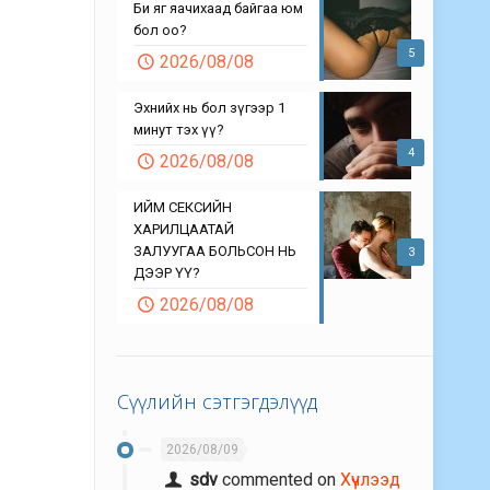
Би яг яачихаад байгаа юм
бол оо?
5
2026/08/08
Эхнийх нь бол зүгээр 1
минут тэх үү?
4
2026/08/08
ИЙМ СЕКСИЙН
ХАРИЛЦААТАЙ
ЗАЛУУГАА БОЛЬСОН НЬ
3
ДЭЭР ҮҮ?
2026/08/08
Сүүлийн сэтгэгдэлүүд
2026/08/09
sdv
commented on
Хүчлээд