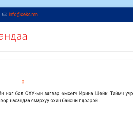
info@cekc.mn
сандаа
үүдийн нэг бол ОХУ-ын загвар өмсөгч Ирина Шейк. Тиймч уч
свөр насандаа ямархуу охин байсныг үзээрэй…