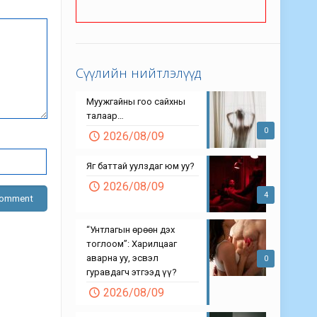
Сүүлийн нийтлэлүүд
Муужгайны гоо сайхны
талаар…
0
2026/08/09
Яг баттай уулздаг юм уу?
2026/08/09
4
“Унтлагын өрөөн дэх
тоглоом”: Харилцааг
аварна уу, эсвэл
0
гуравдагч этгээд үү?
2026/08/09