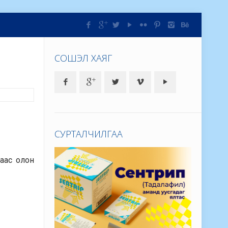
СОШЭЛ ХАЯГ
СУРТАЛЧИЛГАА
раас олон