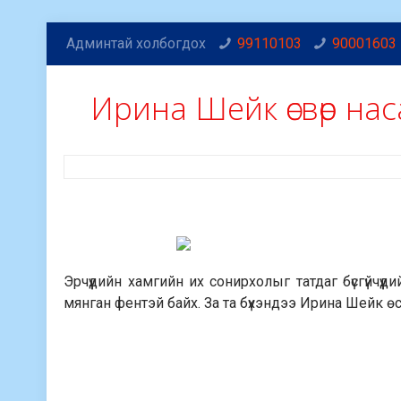
Админтай холбогдох
99110103
90001603
Ирина Шейк өсвөр на
Эрчүүдийн хамгийн их сонирхолыг татдаг бүсгүйч
мянган фентэй байх. За та бүхэндээ Ирина Шейк ө