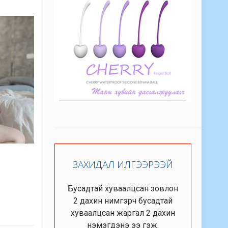
ЗАХИДАЛ ИЛГЭЭРЭЭЙ
Бусадтай хуваалцсан зовлон
2 дахин нимгэрч бусадтай
хуваалцсан жаргал 2 дахин
нэмэгдэнэ ээ гэж.