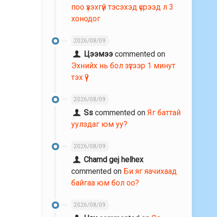
поо үзэхгүй тэсэхэд үсрээд л 3
хонодог
2026/08/09
Цээмээ
commented on
Эхнийх нь бол зүгээр 1 минут
тэх үү?
2026/08/09
Ss
commented on
Яг баттай
уулздаг юм уу?
2026/08/09
Chamd gej helhex
commented on
Би яг яачихаад
байгаа юм бол оо?
2026/08/09