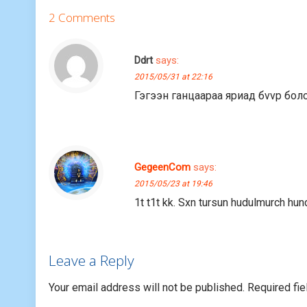
2 Comments
Ddrt
says:
2015/05/31 at 22:16
Гэгээн ганцаараа яриад бvvр бо
GegeenCom
says:
2015/05/23 at 19:46
1t t1t kk. Sxn tursun hudulmurch hu
Leave a Reply
Your email address will not be published.
Required fi