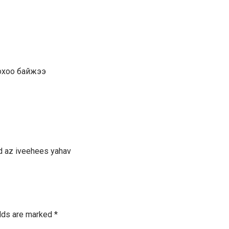
лохоо байжээ
nd az iveehees yahav
elds are marked
*