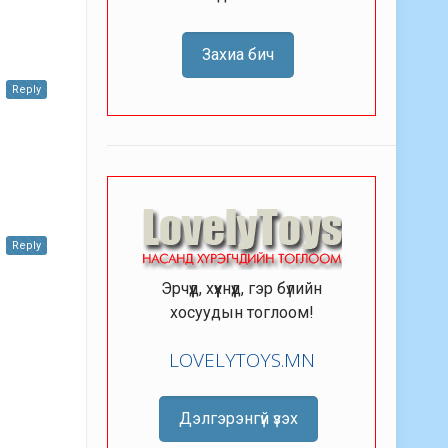
Захиа бич
Reply
Reply
Эрчүүд, хүүхнүүд, гэр бүлийн
хосуудын тоглоом!
LOVELYTOYS.MN
Дэлгэрэнгүй үзэх