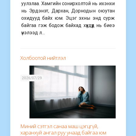
уулзлаа. Хамгийн сонирхолтой нь ихэнхи
нь Эрдэнэт, Дархан, Дорнодын оюутан
охидууд байх юм. Эцэг эхны энд сурж
байгаа гэж бодож байхад хүүхдүүд нь биеэ
үнэлээд л…
Холбоотой нийтлэл
2026/07/29
Миний сэтгэл санаа маш цэгцгүй,
харанхуй ангал руу унаад байгаа юм