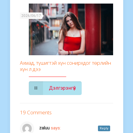
2026/06/17
Ахмад, түшигтэй хүн сонирхдог төрлийн
хүн л дээ
Дэлгэрэнгүй
19 Comments
zaluu
says:
Reply