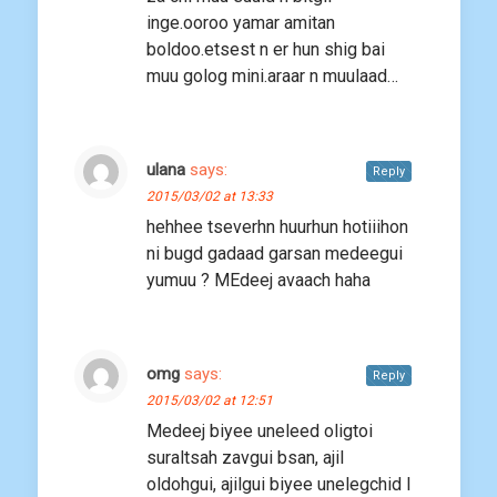
inge.ooroo yamar amitan
boldoo.etsest n er hun shig bai
muu golog mini.araar n muulaad…
ulana
says:
Reply
2015/03/02 at 13:33
hehhee tseverhn huurhun hotiiihon
ni bugd gadaad garsan medeegui
yumuu ? MEdeej avaach haha
omg
says:
Reply
2015/03/02 at 12:51
Medeej biyee uneleed oligtoi
suraltsah zavgui bsan, ajil
oldohgui, ajilgui biyee unelegchid l