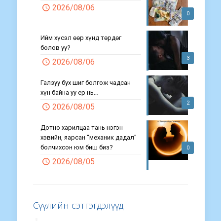
2026/08/06
0
Ийм хүсэл өөр хүнд төрдөг
болов уу?
3
2026/08/06
Галзуу бух шиг болгож чадсан
хүн байна уу ер нь…
2
2026/08/05
Дотно харилцаа тань нэгэн
хэвийн, яарсан “механик дадал”
болчихсон юм биш биз?
0
2026/08/05
Сүүлийн сэтгэгдэлүүд