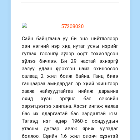
Сайн байцгаана уу би энэ нийтлэлээр
хэн нэгний нэр хүнд нутаг усны нэрийг
гутаах гэсэнгүй зүгээр өөрт тохиолдсон
зүйлээ бичлээ. Би 29 настай эхнэргүй
залуу удаан үерэхсэн найз охиноосоо
салаад 2 жил болж байна. Ганц биеэ
ганцаараа амьдардаг эр хүний жишгээр
хааяа найзуудтайгаа нийлж дарвина
охид хүүхэн эргүүлнэ бас сексийн
хэрэгцээгээ хангана. Хэсэг ингэж явлаа
бас их ядаргаатай бас зардалтай юм.
Тэгээд нэг өдөр 1960-с охидуудын
утасны дугаар аваж ярьж уулздаг
боллоо. Сүүлийн 1.6 жил олонч хүүхэнтэй