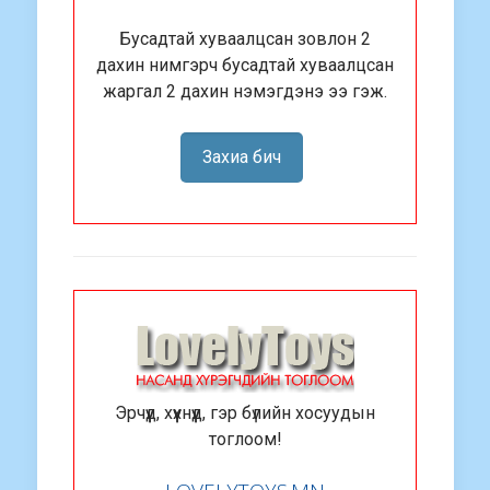
Бусадтай хуваалцсан зовлон 2
дахин нимгэрч бусадтай хуваалцсан
жаргал 2 дахин нэмэгдэнэ ээ гэж.
Захиа бич
Эрчүүд, хүүхнүүд, гэр бүлийн хосуудын
тоглоом!