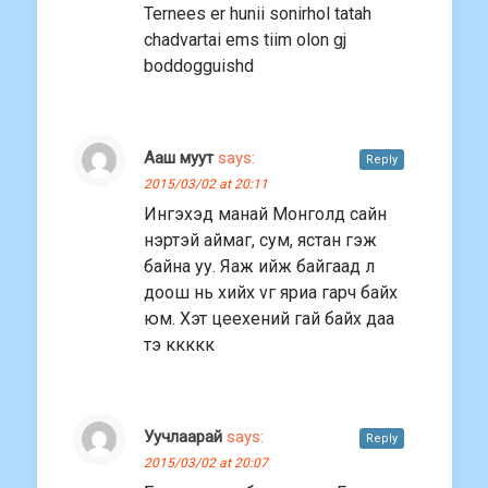
Ternees er hunii sonirhol tatah
chadvartai ems tiim olon gj
boddogguishd
Ааш муут
says:
Reply
2015/03/02 at 20:11
Ингэхэд манай Монголд сайн
нэртэй аймаг, сум, ястан гэж
байна уу. Яаж ийж байгаад л
доош нь хийх vг яриа гарч байх
юм. Хэт цеехений гай байх даа
тэ ккккк
Уучлаарай
says:
Reply
2015/03/02 at 20:07