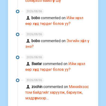
сонирхол байхгүй шүү
2026/08/06
bobo
commented on
Ийм хүсэл
өөр хүнд төрдөг болов уу?
2026/08/06
bobo
commented on
Энгийн зүйл үү
энэ?
2026/08/06
Baatar
commented on
Ийм хүсэл
өөр хүнд төрдөг болов уу?
2026/08/06
zochin
commented on
Минийхээс
том байдгийг харуулж, бариулж,
мэдрүүлмээр…