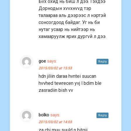
Бvx охид нь биш л дээ. Гэхдээ
Дорнодын хvvxнvvд тэр
талаараа аль дээрээс л нэртэй
сонсогдоод байдаг. Уг нь би
нутаг усаар нь нийтээр нь
хамааруулж ярих дургvй л дээ.
goe
says:
Reply
2015/03/02 at 15:53
hdn jiliin daraa hvntei suucan
hvvhed tewrecen yvj l bdim ble
zasradiin bish vv
bolko
says:
Reply
2015/03/02 at 14:03
za chi muu suuld n bitgii