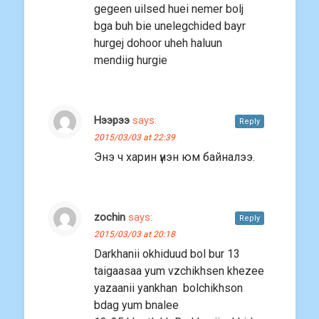
gegeen uilsed huei nemer bolj
bga buh bie unelegchided bayr
hurgej dohoor uheh haluun
mendiig hurgie
Нээрээ
says:
Reply
2015/03/03 at 22:39
Энэ ч харин үнэн юм байналээ.
zochin
says:
Reply
2015/03/03 at 20:18
Darkhanii okhiduud bol bur 13
taigaasaa yum vzchikhsen khezee
yazaanii yankhan bolchikhson
bdag yum bnalee