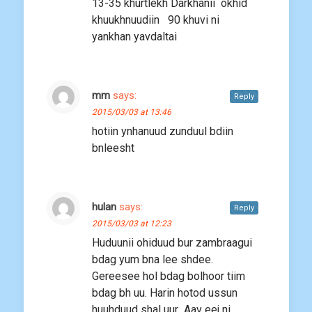
13-35 khurtlekh Darkhanii okhid
khuukhnuudiin 90 khuvi ni
yankhan yavdaltai
mm
says:
Reply
2015/03/03 at 13:46
hotiin ynhanuud zunduul bdiin
bnleesht
hulan
says:
Reply
2015/03/03 at 12:23
Huduunii ohiduud bur zambraagui
bdag yum bna lee shdee.
Gereesee hol bdag bolhoor tiim
bdag bh uu. Harin hotod ussun
huuhduud shal uur Aav eej ni