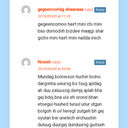
gegeencomiig shaanaaa
says:
Reply
2015/03/05 at 11:29
gegeencomoo hairt mini chi mini
bas dornodiih bizdee maajgi shar
gichii mini hairt mini nadda irech
Nowsh
says:
Reply
2015/03/04 at 03:06
Mundag bolowson huchin bolno
dargiinha uwuriig bs tsug ajildag
ah duu zaluusiig demjij ajilah bha
gej bdoj bna uls eh orond bhan
etsegui huuhed turuul unur utgun
bolgoh ih uil heregt zutgeh bh gej
oyutan bie unelech erchuudiin
dutuug duurgej dunduuriig guitseh