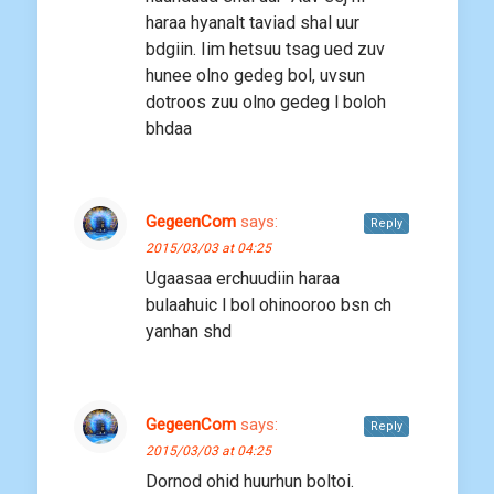
haraa hyanalt taviad shal uur
bdgiin. Iim hetsuu tsag ued zuv
hunee olno gedeg bol, uvsun
dotroos zuu olno gedeg l boloh
bhdaa
GegeenCom
says:
Reply
2015/03/03 at 04:25
Ugaasaa erchuudiin haraa
bulaahuic l bol ohinooroo bsn ch
yanhan shd
GegeenCom
says:
Reply
2015/03/03 at 04:25
Dornod ohid huurhun boltoi.