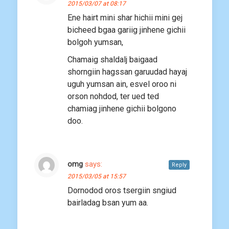
2015/03/07 at 08:17
Ene hairt mini shar hichii mini gej
bicheed bgaa gariig jinhene gichii
bolgoh yumsan,
Chamaig shaldalj baigaad
shorngiin hagssan garuudad hayaj
uguh yumsan ain, esvel oroo ni
orson nohdod, ter ued ted
chamiag jinhene gichii bolgono
doo.
omg
says:
Reply
2015/03/05 at 15:57
Dornodod oros tsergiin sngiud
bairladag bsan yum aa.