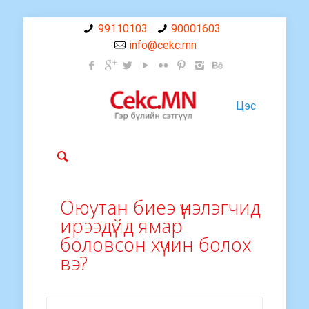
99110103
90001603
info@cekc.mn
Цэс
Оюутан биеэ үнэлэгчид
ирээдүйд ямар
боловсон хүчин болох
вэ?