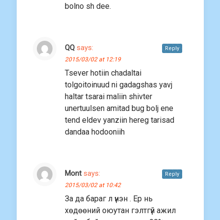
bolno sh dee.
QQ
says:
Reply
2015/03/02 at 12:19
Tsever hotiin chadaltai
tolgoitoinuud ni gadagshas yavj
haltar tsarai maliin shivter
unertuulsen amitad bug bolj ene
tend eldev yanziin hereg tarisad
dandaa hodooniih
Mont
says:
Reply
2015/03/02 at 10:42
За да бараг л үнэн . Ер нь
хөдөөний оюутан гэлтгүй ажил