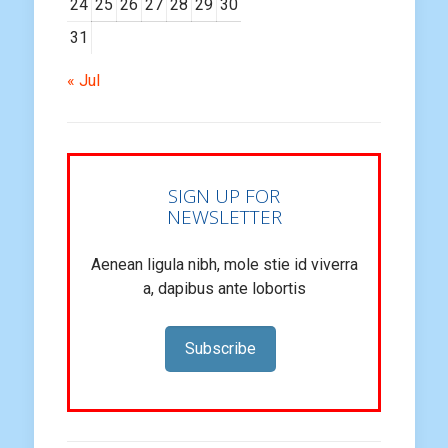
24
25
26
27
28
29
30
31
« Jul
SIGN UP FOR
NEWSLETTER
Aenean ligula nibh, mole stie id viverra
a, dapibus ante lobortis
Subscribe