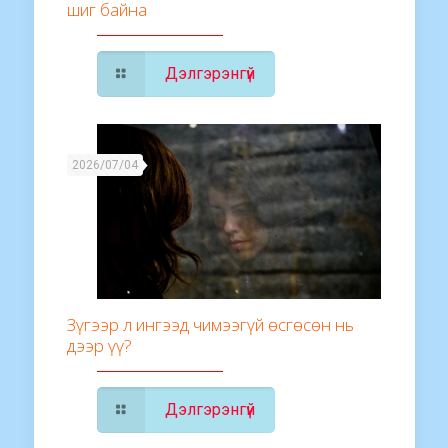
шиг байна
Дэлгэрэнгүй
2026/07/04
Зүгээр л ингээд чимээгүй өсгөсөн нь
дээр үү?
Дэлгэрэнгүй