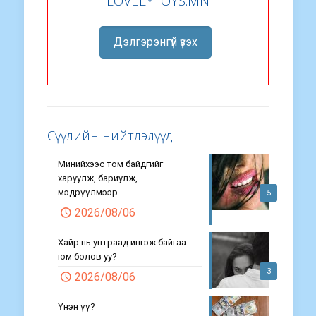
LOVELYTOYS.MN
Дэлгэрэнгүй үзэх
Сүүлийн нийтлэлүүд
Минийхээс том байдгийг
харуулж, бариулж,
мэдрүүлмээр…
5
2026/08/06
Хайр нь унтраад ингэж байгаа
юм болов уу?
3
2026/08/06
Үнэн үү?