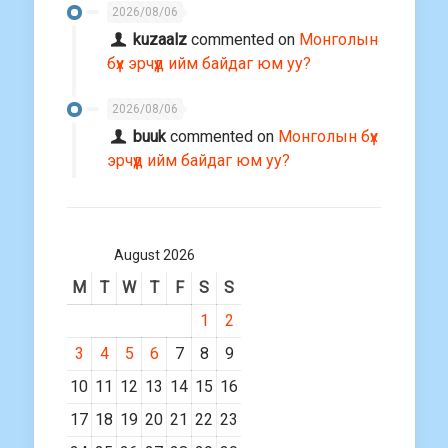
2026/08/06
kuzaalz
commented on
Монголын
бүх эрчүүд ийм байдаг юм уу?
2026/08/06
buuk
commented on
Монголын бүх
эрчүүд ийм байдаг юм уу?
August 2026
M
T
W
T
F
S
S
1
2
3
4
5
6
7
8
9
10
11
12
13
14
15
16
17
18
19
20
21
22
23