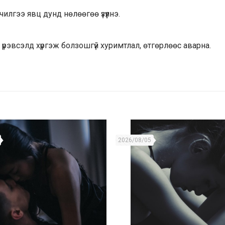
лгээ явц дунд нөлөөгөө үзүүлнэ.
рэвсэлд хүргэж болзошгүй хуримтлал, өтгөрлөөс аварна.
2026/08/05