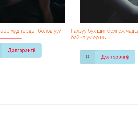
 өөр хүнд төрдөг болов уу?
Галзуу бух шиг болгож чадса
байна уу ер нь…
Дэлгэрэнгүй
Дэлгэрэнгүй