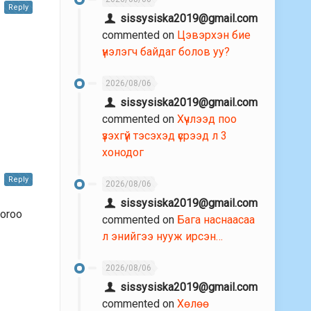
Reply
sissysiska2019@gmail.com
commented on
Цэвэрхэн бие
үнэлэгч байдаг болов уу?
2026/08/06
sissysiska2019@gmail.com
commented on
Хүчлээд поо
үзэхгүй тэсэхэд үсрээд л 3
хонодог
Reply
2026/08/06
sissysiska2019@gmail.com
ooroo
commented on
Бага наснаасаа
л энийгээ нууж ирсэн…
2026/08/06
sissysiska2019@gmail.com
commented on
Хөлөө