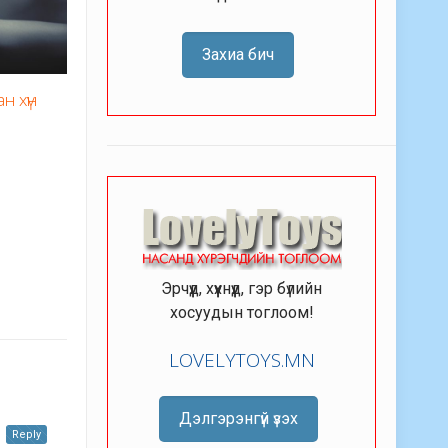
Захиа бич
н хүн
Эрчүүд, хүүхнүүд, гэр бүлийн
хосуудын тоглоом!
LOVELYTOYS.MN
Дэлгэрэнгүй үзэх
Reply