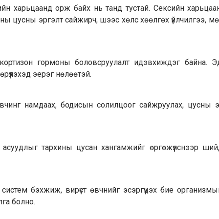
гийн харьцаанд орж байх нь танд тустай. Сексийн харьца
таны цусны эргэлт сайжирч, шээс хөлс хөөлгөх үйлчилгээ, мө
кортизон гормоны боловсруулалт идэвхиждэг байна. Э
рүүлэхэд эерэг нөлөөтэй.
өвчинг намдаах, бодисын солилцоог сайжруулах, цусны э
 асуудлыг тархины цусан хангамжийг өргөжүүлснээр ши
систем бэхжиж, вирүст өвчнийг эсэргүүцэх бие организмы
лга болно.