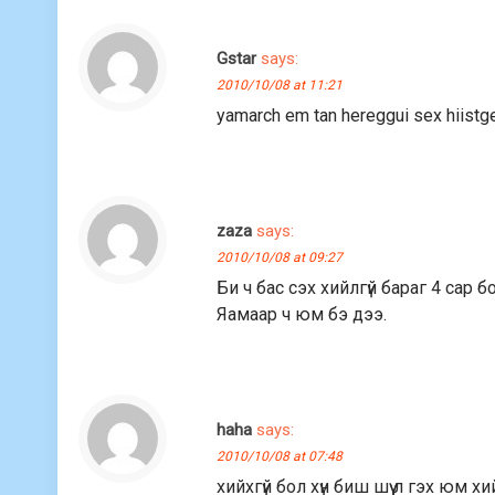
Gstar
says:
2010/10/08 at 11:21
yamarch em tan hereggui sex hiist
zaza
says:
2010/10/08 at 09:27
Би ч бас сэх хийлгүй бараг 4 сар
Яамаар ч юм бэ дээ.
haha
says:
2010/10/08 at 07:48
хийхгүй бол хүн биш шүү л гэх юм