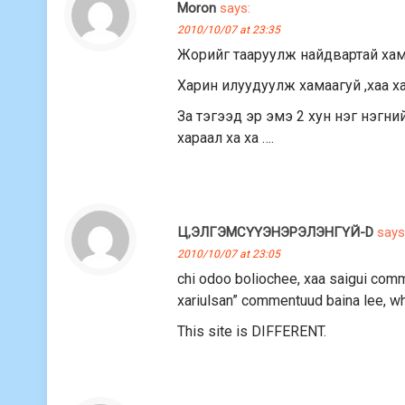
Moron
says:
2010/10/07 at 23:35
Жорийг тааруулж найдвартай хамт
Харин илуудуулж хамаагуй ,хаа х
За тэгээд эр эмэ 2 хун нэг нэгн
хараал ха ха ….
Ц,ЭЛГЭМСҮҮЭНЭРЭЛЭНГҮЙ-D
says
2010/10/07 at 23:05
chi odoo boliochee, xaa saigui comm
xariulsan” commentuud baina lee, w
This site is DIFFERENT.