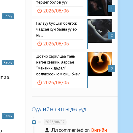
төрдөг болов уу?
4
2026/08/06
Reply
Галзуу бух шиг болгож
чадсан хүн байна уу ер
нь…
2
2026/08/05
Дотно харилцаа тань
нэгэн хэвийн, яарсан
Reply
“механик дадал”
0
болчихсон юм биш биз?
г ээ.
2026/08/05
Сүүлийн сэтгэгдэлүүд
Reply
2026/08/07
Лл
commented on
Энгийн
э