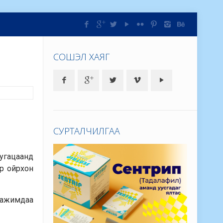
СОШЭЛ ХАЯГ
СУРТАЛЧИЛГАА
хугацаанд
йр ойрхон
 аажимдаа