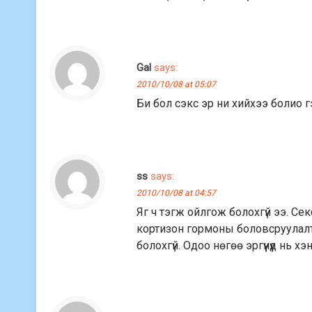
Gal
says:
2010/10/08 at 05:07
Би бол сэкс эр ни хийхээ болио г
ss
says:
2010/10/08 at 04:57
Яг ч тэгж ойлгож болохгүй ээ. С
кортизон гормоны боловсруулалт 
болохгүй. Одоо нөгөө эргүүнүүд нь 