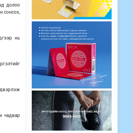
анд долоо
н сонсох,
дгээр нь
ргэлтийг
йдвэрлэж
н чадвар