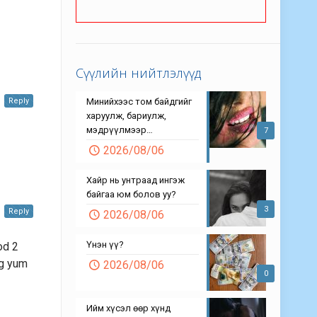
Сүүлийн нийтлэлүүд
Минийхээс том байдгийг
Reply
харуулж, бариулж,
мэдрүүлмээр…
7
2026/08/06
Хайр нь унтраад ингэж
байгаа юм болов уу?
3
Reply
2026/08/06
Үнэн үү?
od 2
eg yum
2026/08/06
0
Ийм хүсэл өөр хүнд