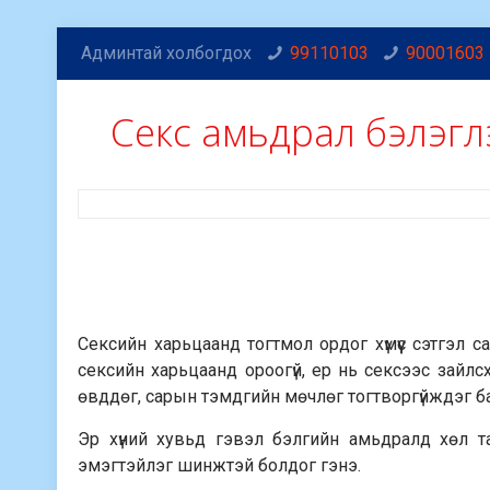
Админтай холбогдох
99110103
90001603
Секс амьдрал бэлэгл
Сексийн харьцаанд тогтмол ордог хүмүүс сэтгэл 
сексийн харьцаанд ороогүй, ер нь сексээс зайлсх
өвддөг, сарын тэмдгийн мөчлөг тогтворгүйждэг б
Эр хүний хувьд гэвэл бэлгийн амьдралд хөл тави
эмэгтэйлэг шинжтэй болдог гэнэ.