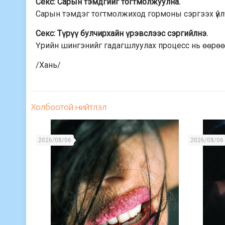
Секс: Сарын тэмдгийг тогтмолжуулна.
Сарын тэмдэг тогтмолжиход гормоны сэргээх үйлчи
Секс: Түрүү булчирхайн үрэвслээс сэргийлнэ.
Үрийн шингэнийг гадагшлуулах процесс нь өөрөө ү
/Хань/
Холбоотой нийтлэл
2026/08/06
2026/08/06