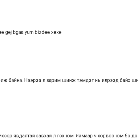
gee gej bgaa yum bizdee xexe
 болж байна. Нээрээ л зарим шинж тэмдэг нь илрээд байх ши
 хийхээр явдалтай завхай л гэх юм. Яамаар ч хорвоо юм бэ дэ