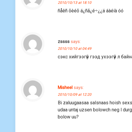
2010/10/13 at 18:10
ñåêñ õèéõ á¿ñã¿é÷¿¿ä áàéíà óó
zssss
says:
2010/10/10 at 04:49
сэкс хийгээгүй гээд ухээгүй л байн
Misheel
says:
2010/10/09 at 12:20
Bi zaluugaasaa salsnaas hoish sexs 
udaa untaj uzsen bolowch neg l dur
bolow uu?