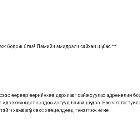
эж бодож бгаа! Ламийн амидралч сайхан шүү бас ^^
ексээс өөрөөр өөрийнхөө дархлааг сайжруулах адренелин бо
идэвхижүүлдэг зөндөө аргууд байна шүү дээ. Бас ч тэгж туй
хэнтэй ч хамаагүй секс хөөцөлдөөд тэнэгтэж өгнө.