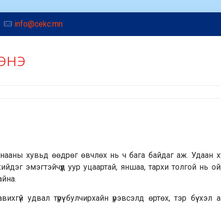
info@cekc.mn
энэ
санааны хувьд өөдрөг өвчлөх нь ч бага байдаг аж. Удаан 
ийдэг эмэгтэйчүүд уур уцаартай, яншаа, тархи толгой нь о
айна.
хгүй удвал түрүү булчирхайн үрэвсэлд өртөх, тэр бүү хэл