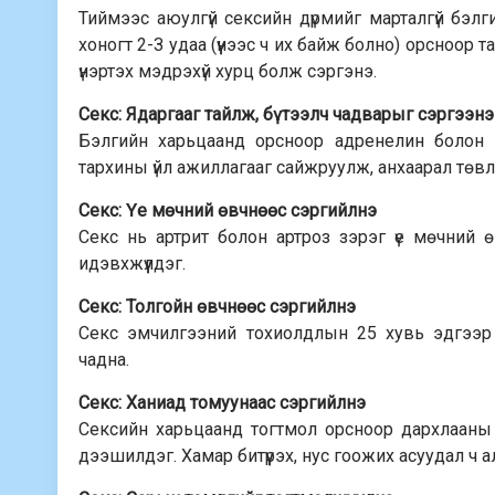
Тиймээс аюулгүй сексийн дүрмийг марталгүй бэл
хоногт 2-З удаа (үүнээс ч их байж болно) орсноор 
үнэртэх мэдрэхүй хурц болж сэргэнэ.
Секс: Ядаргааг тайлж, бүтээлч чадварыг сэргээнэ
Бэлгийн харьцаанд орсноор адренелин болон 
тархины үйл ажиллагааг сайжруулж, анхаарал төвлө
Секс: Үе мөчний өвчнөөс сэргийлнэ
Секс нь артрит болон артроз зэрэг үе мөчний 
идэвхжүүлдэг.
Секс: Толгойн өвчнөөс сэргийлнэ
Секс эмчилгээний тохиолдлын 25 хувь эдгээр
чадна.
Секс: Ханиад томуунаас сэргийлнэ
Сексийн харьцаанд тогтмол орсноор дархлааны 
дээшилдэг. Хамар битүүрэх, нус гоожих асуудал ч а