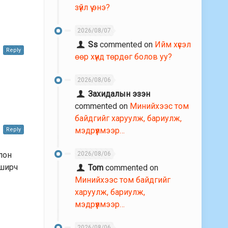
зүйл үү энэ?
2026/08/07
Ss
commented on
Ийм хүсэл
Reply
өөр хүнд төрдөг болов уу?
2026/08/06
Захидалын эзэн
commented on
Минийхээс том
байдгийг харуулж, бариулж,
мэдрүүлмээр…
Reply
2026/08/06
лон
лширч
Tom
commented on
Минийхээс том байдгийг
харуулж, бариулж,
мэдрүүлмээр…
2026/08/06