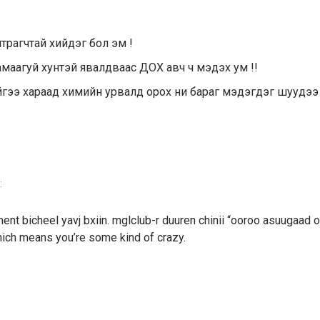
рагчтай хийдэг бол эм !
амаагуй хунтэй явалдваас ДОX авч ч мэдэх ум !!
ийгээ хараад химийн урвалд орох ни бараг мэдэгдэг шуудээ
:
ent bicheel yavj bxiin. mglclub-r duuren chinii “ooroo asuugaad 
hich means you’re some kind of crazy.