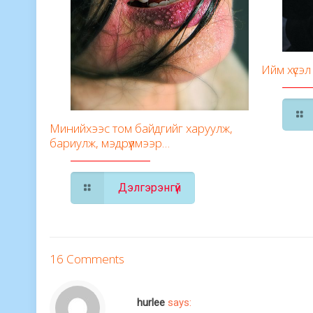
Ийм хүсэл
Минийхээс том байдгийг харуулж,
бариулж, мэдрүүлмээр…
Дэлгэрэнгүй
16 Comments
hurlee
says: