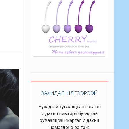
ЗАХИДАЛ ИЛГЭЭРЭЭЙ
Бусадтай хуваалцсан зовлон
2 дахин нимгэрч бусадтай
хуваалцсан жаргал 2 дахин
нэмэгдэнэ ээ гэж.