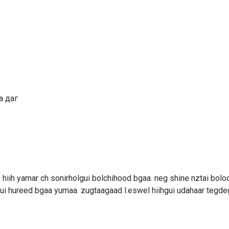
а даг
hiih yamar ch sonirholgui bolchihood bgaa. neg shine nztai bolo
gui hureed bgaa yumaa. zugtaagaad l.eswel hiihgui udahaar tegd