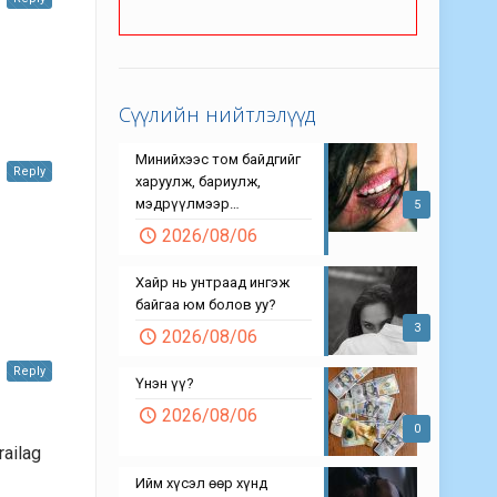
Сүүлийн нийтлэлүүд
Минийхээс том байдгийг
Reply
харуулж, бариулж,
мэдрүүлмээр…
5
2026/08/06
Хайр нь унтраад ингэж
байгаа юм болов уу?
3
2026/08/06
Reply
Үнэн үү?
2026/08/06
0
railag
Ийм хүсэл өөр хүнд