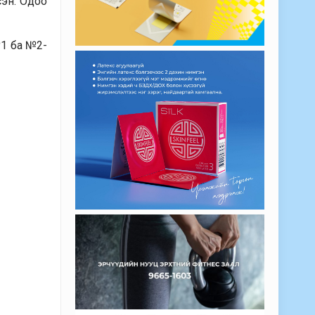
сэн. Одоо
№1 ба №2-