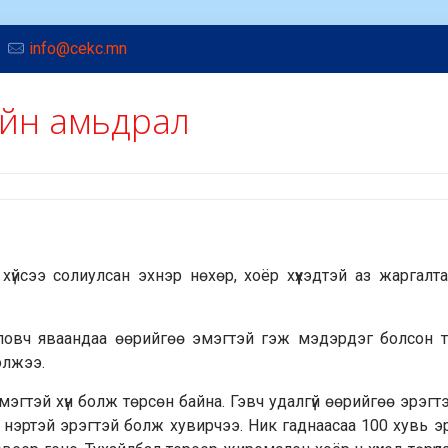
info@cekc.mn
ийн амьдрал
сээ солиулсан эхнэр нөхөр, хоёр хүүхэдтэй аз жаргалта
ловч яваандаа өөрийгөө эмэгтэй гэж мэдэрдэг болсон ту
олжээ.
эгтэй хүн болж төрсөн байна. Гэвч удалгүй өөрийгөө эрэгтэ
 нэртэй эрэгтэй болж хувирчээ. Ник гаднаасаа 100 хувь эр