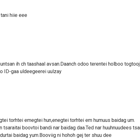
tani hiie eee
 untsan ih ch taashaal avsan.Daanch odoo terentei holboo togtooj
oo ID-gaa uldeegeerei uulzay
gtei torhtei emegtei hun,enegtei torhtei em humuus baidag um.
 tsaraitai boovtoi bandi nar baidag daa.Ted nar huuhnuudees tsa
durtai baidag yum.Booviig ni hohoh gej ter shuu dee