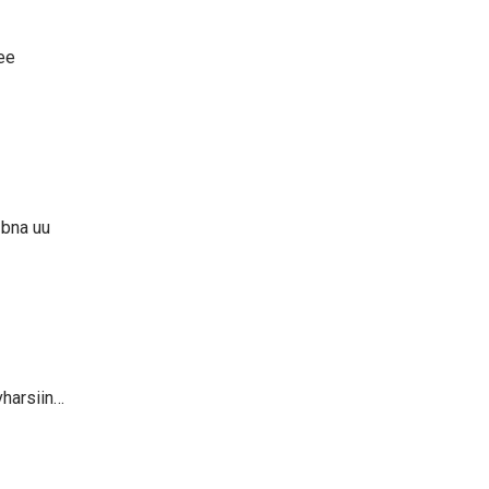
dee
 bna uu
vharsiin…