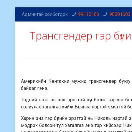
Админтай холбогдох
99110103
90001603
Трансгендер гэр бүл
Америкийн Кентакки мужид трансгендер буюу хүй
байдаг гэнэ.
Тэдний ээж нь анх эрэгтэй хүн болж төрсөн бо
солиулах хагалгаа хийж Бьянка нэртэй эмэгтэй б
Харин энэ гэр бүлийн эрэгтэй нь Николь нэртэй эм
мэдрэх болсон тул хагалгаа энэ тэр хийсээр Ник