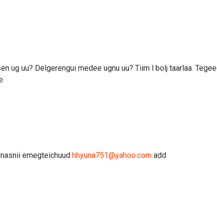
en ug uu? Delgerengui medee ugnu uu? Tiim l bolj taarlaa. Tegee
e.
28nasnii emegteichuud
hhyuna751@yahoo.com
add