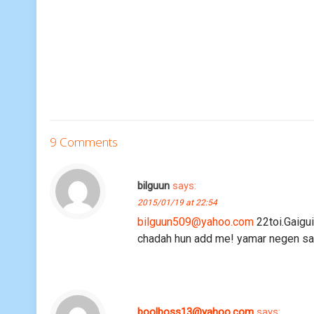
9 Comments
bilguun
says:
2015/01/19 at 22:54
bilguun509@yahoo.com
22toi.Gaigui
chadah hun add me! yamar negen san
boolboss13@yahoo.com
says: