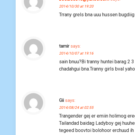
2014/10/30 at 19:20
Trrany grels bna uuu hussen bugdiig 
tamir
says:
2014/10/07 at 19:16
sain bnuu?Bi tranny huntei barag 2 3
chadahgui bna.Tranny girls bval yah
Gii
says:
2014/08/24 at 02:55
Trangender gej er emiin holimog ere
Tailandad baidag Ladyboy gej huuhen
tegeed boovtoi bolohoor erchuud ih 