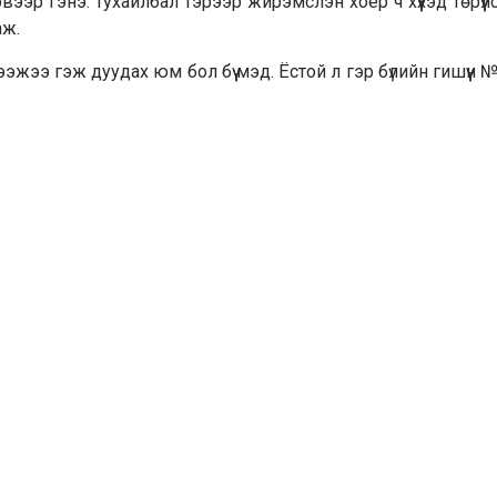
ээр гэнэ. Тухайлбал тэрээр жирэмслэн хоёр ч хүүхэд төрүүл
аж.
 ээжээ гэж дуудах юм бол бүү мэд. Ёстой л гэр бүлийн гишүүн 