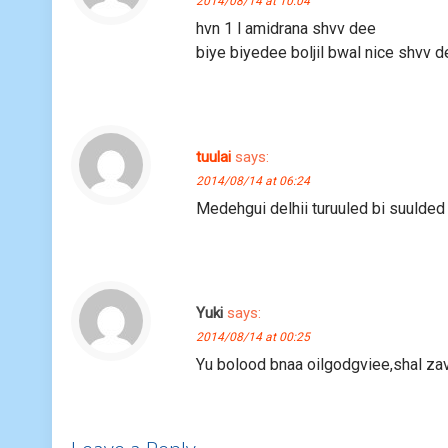
2014/08/14 at 10:04
hvn 1 l amidrana shvv dee
biye biyedee boljil bwal nice shvv 
tuulai
says:
2014/08/14 at 06:24
Medehgui delhii turuuled bi suulded
Yuki
says:
2014/08/14 at 00:25
Yu bolood bnaa oilgodgviee,shal za