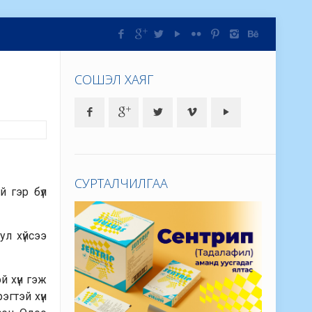
СОШЭЛ ХАЯГ
СУРТАЛЧИЛГАА
й гэр бүл
л хүйсээ
й хүн гэж
эгтэй хүн