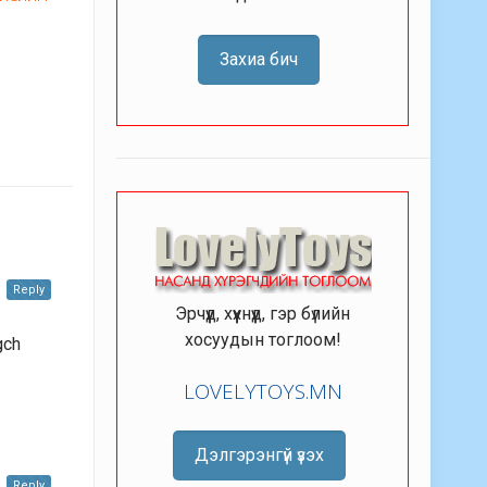
Захиа бич
Reply
Эрчүүд, хүүхнүүд, гэр бүлийн
хосуудын тоглоом!
gch
LOVELYTOYS.MN
Дэлгэрэнгүй үзэх
Reply