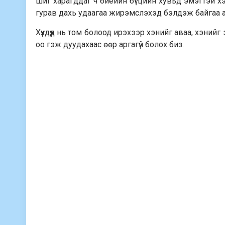
шиг харагддаг ч биеийн бүтцийн хувьд эмэгтэй хэв
гурав дахь удаагаа жирэмслэхэд бэлдэж байгаа 
Хүүхдүүд нь том болоод ирэхээр хэнийг аваа, хэнийг
оо гэж дуудахаас өөр аргагүй болох биз.