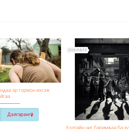
2026/04/13
ндаа эр гормон ихсэж
йгаа
Дэлгэрэнгүй
Бэлгийн чиг баримжаа ба х