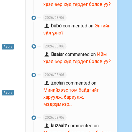
хүсэл өөр хүнд төрдөг болов уу?
2026/08/06
bobo
commented on
Энгийн
зүйл үү энэ?
2026/08/06
Reply
Baatar
commented on
Ийм
хүсэл өөр хүнд төрдөг болов уу?
2026/08/06
zochin
commented on
Минийхээс том байдгийг
Reply
харуулж, бариулж,
мэдрүүлмээр…
2026/08/06
kuzaalz
commented on