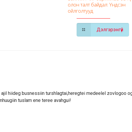
олон талт байдал: Үндсэн
ойлголтууд
Дэлгэрэнгүй
 ajil hiideg busnessiin turshlagtai,heregtei medeelel zovlogoo o
huugiin tuslam ene teree avahgui!