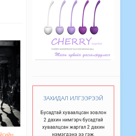
ЗАХИДАЛ ИЛГЭЭРЭЭЙ
Бусадтай хуваалцсан зовлон
2 дахин нимгэрч бусадтай
хуваалцсан жаргал 2 дахин
үйсийн
нэмэгдэнэ ээ гэж.