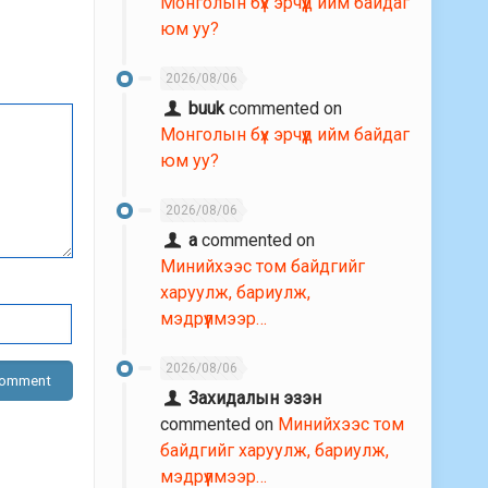
Монголын бүх эрчүүд ийм байдаг
юм уу?
2026/08/06
buuk
commented on
Монголын бүх эрчүүд ийм байдаг
юм уу?
2026/08/06
a
commented on
Минийхээс том байдгийг
харуулж, бариулж,
мэдрүүлмээр…
2026/08/06
Захидалын эзэн
commented on
Минийхээс том
байдгийг харуулж, бариулж,
мэдрүүлмээр…