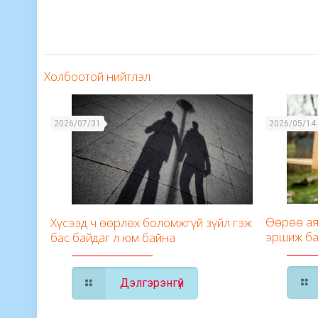
Холбоотой нийтлэл
2026/07/31
2026/05/14
Өөрөө ая
Хүсээд ч өөрлөх боломжгүй зүйл гэж
эршиж ба
бас байдаг л юм байна
Дэлгэрэнгүй