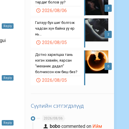
төрдөг болов уу?
3
2026/08/06
Галзуу бух шиг болгож
Reply
чадсан хүн байна уу ер
нь…
2
gui
2026/08/05
Дотно харилцаа тань
нэгэн хэвийн, яарсан
“механик дадал”
0
болчихсон юм биш биз?
Reply
2026/08/05
Сүүлийн сэтгэгдэлүүд
2026/08/06
Reply
bobo
commented on
Ийм