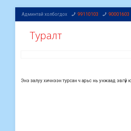
Админтай холбогдох
99110103
90001603
Туралт
Энэ залуу хичнээн турсан ч арьс нь унжаад эвгүй 