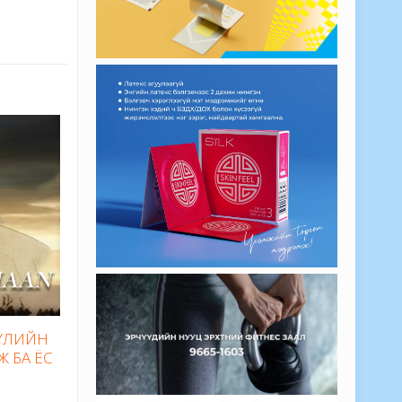
БҮЛИЙН
Ж БА ЁС