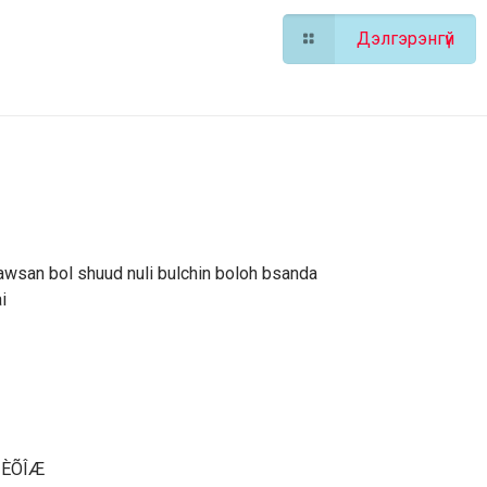
Дэлгэрэнгүй
awsan bol shuud nuli bulchin boloh bsanda
i
×ÈÕÎÆ