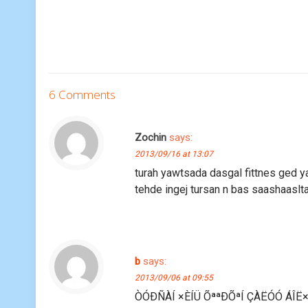
6 Comments
Zochin
says:
2013/09/16 at 13:07
turah yawtsada dasgal fittnes ged y
tehde ingej tursan n bas saashaaslta
b
says:
2013/09/06 at 09:55
ÒÓÐÑÀÍ ×ÈÍÜ ÕªªÐÕªÍ ÇÀËÓÓ ÁÎË