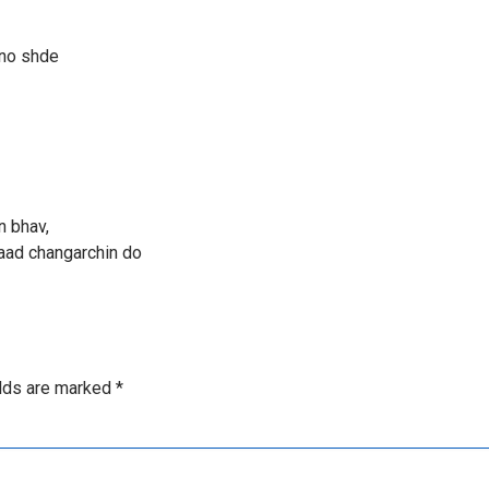
lno shde
n bhav,
ataad changarchin do
elds are marked
*