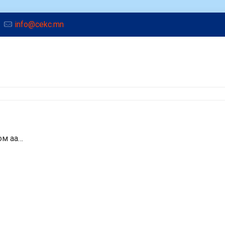
info@cekc.mn
юм аа…