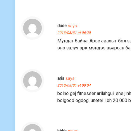
dude
says:
2013/08/31 at 06:20
Мундаг байна. Арьс авахыг бол за
энэ залуу эрүүл мэндээ аварсан б
aris
says:
2013/08/31 at 00:04
bolno gej fitneseer arilahgui. ene jin
bolgood ogdog. unetei l bh 20 000