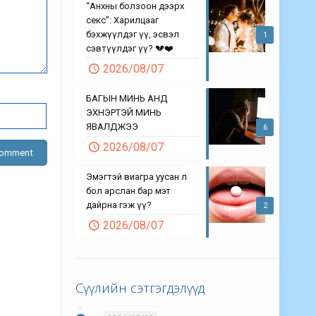
“Анхны болзоон дээрх
секс”: Харилцааг
бэхжүүлдэг үү, эсвэл
1
сэвтүүлдэг үү? 💔❤️
2026/08/07
БАГЫН МИНЬ АНД
ЭХНЭРТЭЙ МИНЬ
ЯВАЛДЖЭЭ
6
2026/08/07
Эмэгтэй виагра уусан л
бол арслан бар мэт
дайрна гэж үү?
2
2026/08/07
Сүүлийн сэтгэгдэлүүд