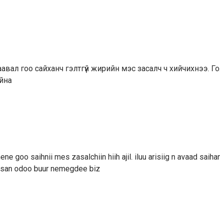
авал гоо сайханч гэлтгүй жирийн мэс засалч ч хийчихнээ. Го
айна
hene goo saihnii mes zasalchiin hiih ajil. iluu arisiig n avaad saiha
 bsan odoo buur nemegdee biz