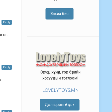
Захиа бич
Reply
л нь
Reply
Эрчүүд, хүүхнүүд, гэр бүлийн
хосуудын тоглоом!
n
LOVELYTOYS.MN
Дэлгэрэнгүй үзэх