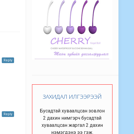
Reply
ЗАХИДАЛ ИЛГЭЭРЭЭЙ
Бусадтай хуваалцсан зовлон
Reply
2 дахин нимгэрч бусадтай
хуваалцсан жаргал 2 дахин
нэмэгдэнэ ээ гэж.