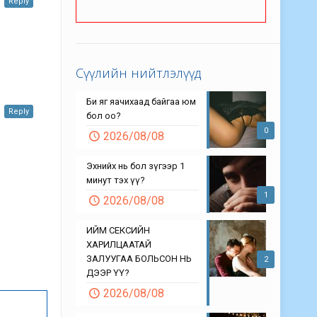
Reply
Сүүлийн нийтлэлүүд
Би яг яачихаад байгаа юм
Reply
бол оо?
0
2026/08/08
Эхнийх нь бол зүгээр 1
минут тэх үү?
1
2026/08/08
ИЙМ СЕКСИЙН
ХАРИЛЦААТАЙ
ЗАЛУУГАА БОЛЬСОН НЬ
2
ДЭЭР ҮҮ?
2026/08/08