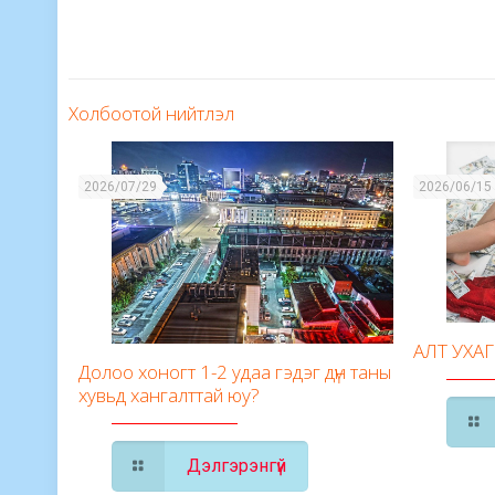
Холбоотой нийтлэл
2026/07/29
2026/06/15
АЛТ УХА
Долоо хоногт 1-2 удаа гэдэг дүн таны
хувьд хангалттай юу?
Дэлгэрэнгүй