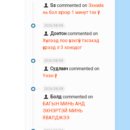
Ss
commented on
Эхнийх
нь бол зүгээр 1 минут тэх үү?
2026/08/08
Донтон
commented on
Хүчлээд поо үзэхгүй тэсэхэд
үсрээд л 3 хонодог
2026/08/08
Судлаач
commented on
Үнэн үү?
2026/08/08
Болд
commented on
БАГЫН МИНЬ АНД
ЭХНЭРТЭЙ МИНЬ
ЯВАЛДЖЭЭ