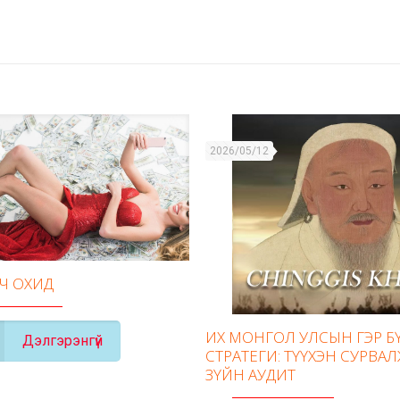
2026/05/12
ГЧ ОХИД
ИХ МОНГОЛ УЛСЫН ГЭР 
Дэлгэрэнгүй
СТРАТЕГИ: ТҮҮХЭН СУРВАЛ
ЗҮЙН АУДИТ