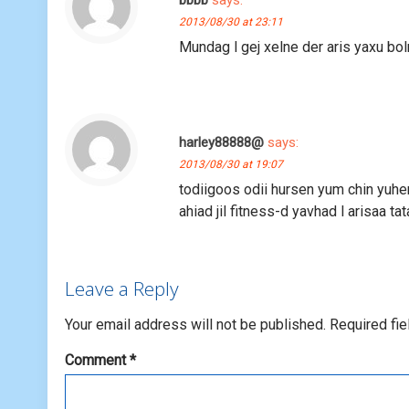
bbbb
says:
2013/08/30 at 23:11
Mundag l gej xelne der aris yaxu bo
harley88888@
says:
2013/08/30 at 19:07
todiigoos odii hursen yum chin yuhe
ahiad jil fitness-d yavhad l arisaa t
Leave a Reply
Your email address will not be published.
Required fi
Comment
*