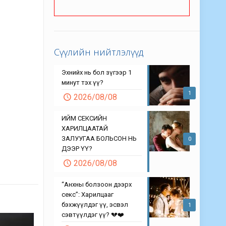
Сүүлийн нийтлэлүүд
Эхнийх нь бол зүгээр 1
минут тэх үү?
1
2026/08/08
ИЙМ СЕКСИЙН
ХАРИЛЦААТАЙ
ЗАЛУУГАА БОЛЬСОН НЬ
0
ДЭЭР ҮҮ?
2026/08/08
“Анхны болзоон дээрх
секс”: Харилцааг
бэхжүүлдэг үү, эсвэл
1
сэвтүүлдэг үү? 💔❤️