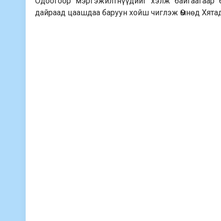
Одоогоор мэргэжилтнүүдийг хэлж байгаагаар 
дайраад цаашдаа баруун хойш чиглэж Өмнөд Хята