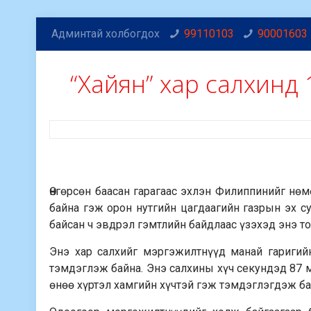
Админтай холбогдох
99110103
90001603
“Хайян” хар салхинд 
Өнгөрсөн баасан гарагаас эхлэн Филиппинийг нө
байна гэж орон нутгийн цагдаагийн газрын эх 
байсан ч эвдрэл гэмтлийн байдлаас үзэхэд энэ т
Энэ хар салхийг мэргэжилтнүүд манай гаригийн
тэмдэглэж байна. Энэ салхины хүч секундэд 87 м
өнөө хүртэл хамгийн хүчтэй гэж тэмдэглэгдэж ба