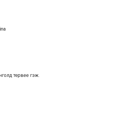
ina
нголд тервее гэж.