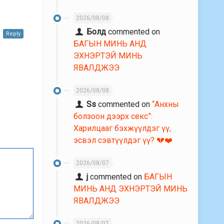
2026/08/08
Болд
commented on
Reply
БАГЫН МИНЬ АНД
ЭХНЭРТЭЙ МИНЬ
ЯВАЛДЖЭЭ
2026/08/08
Ss
commented on
“Анхны
болзоон дээрх секс”:
Харилцааг бэхжүүлдэг үү,
эсвэл сэвтүүлдэг үү? 💔❤️
2026/08/07
j
commented on
БАГЫН
МИНЬ АНД ЭХНЭРТЭЙ МИНЬ
ЯВАЛДЖЭЭ
2026/08/07