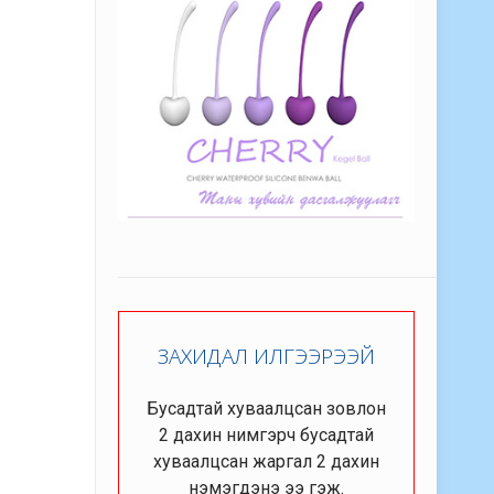
ЗАХИДАЛ ИЛГЭЭРЭЭЙ
Бусадтай хуваалцсан зовлон
2 дахин нимгэрч бусадтай
хуваалцсан жаргал 2 дахин
нэмэгдэнэ ээ гэж.