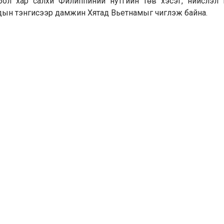
бол хар салхи Филиппиний нутгийн төв хэсэг, нийслэл
дын тэнгисээр дамжин Хятад Вьетнамыг чиглэж байна.