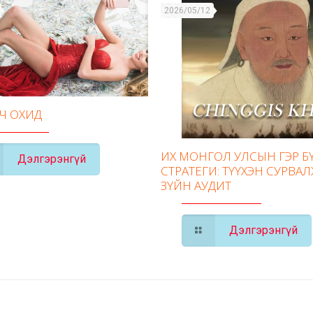
2026/05/12
ГЧ ОХИД
ИХ МОНГОЛ УЛСЫН ГЭР 
Дэлгэрэнгүй
СТРАТЕГИ: ТҮҮХЭН СУРВАЛ
ЗҮЙН АУДИТ
Дэлгэрэнгүй