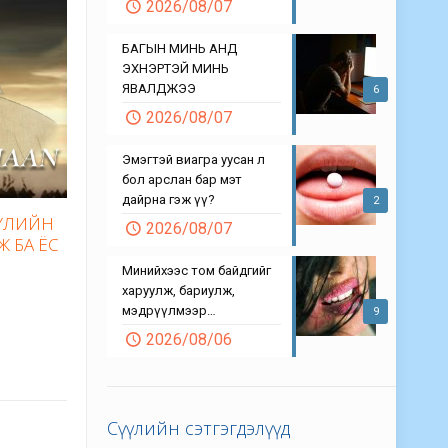
2026/08/07
БАГЫН МИНЬ АНД
ЭХНЭРТЭЙ МИНЬ
ЯВАЛДЖЭЭ
6
2026/08/07
Эмэгтэй виагра уусан л
бол арслан бар мэт
дайрна гэж үү?
2
БҮЛИЙН
2026/08/07
Ж БА ЁС
Минийхээс том байдгийг
харуулж, бариулж,
мэдрүүлмээр…
9
2026/08/06
Сүүлийн сэтгэгдэлүүд