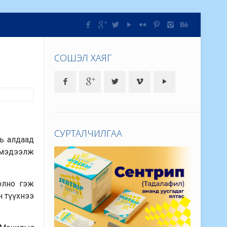
СОШЭЛ ХАЯГ
СУРТАЛЧИЛГАА
мь алдаад
 мэдээлж
олно гэж
н түүхнээ