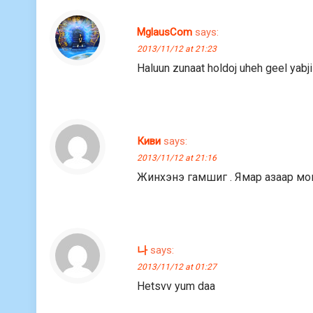
MglausCom
says:
2013/11/12 at 21:23
Haluun zunaat holdoj uheh geel yabji
Киви
says:
2013/11/12 at 21:16
Жинхэнэ гамшиг . Ямар азаар мо
나
says:
2013/11/12 at 01:27
Hetsvv yum daa