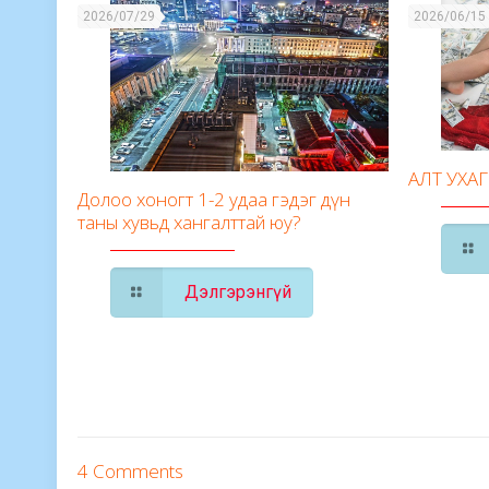
2026/07/29
2026/06/15
АЛТ УХА
Долоо хоногт 1-2 удаа гэдэг дүн
таны хувьд хангалттай юу?
Дэлгэрэнгүй
4 Comments