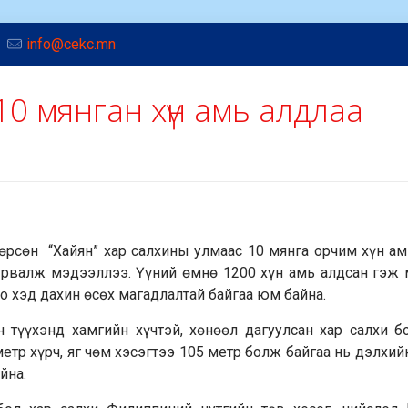
info@cekc.mn
10 мянган хүн амь алдлаа
мөрсөн “Хайян” хар салхины улмаас 10 мянга орчим хүн а
сурвалж мэдээллээ. Үүний өмнө 1200 хүн амь алдсан гэж
оо хэд дахин өсөх магадлалтай байгаа юм байна.
 түүхэнд хамгийн хүчтэй, хөнөөл дагуулсан хар салхи б
етр хүрч, яг чөм хэсэгтээ 105 метр болж байгаа нь дэлхий
йна.