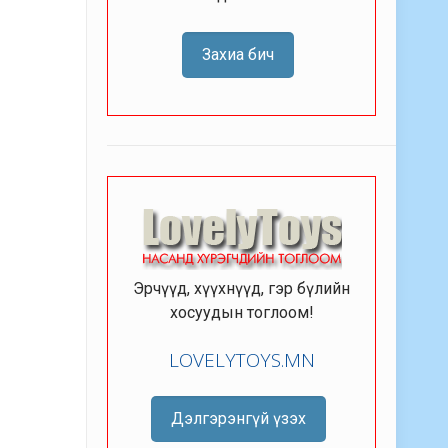
Захиа бич
Эрчүүд, хүүхнүүд, гэр бүлийн
хосуудын тоглоом!
LOVELYTOYS.MN
Дэлгэрэнгүй үзэх