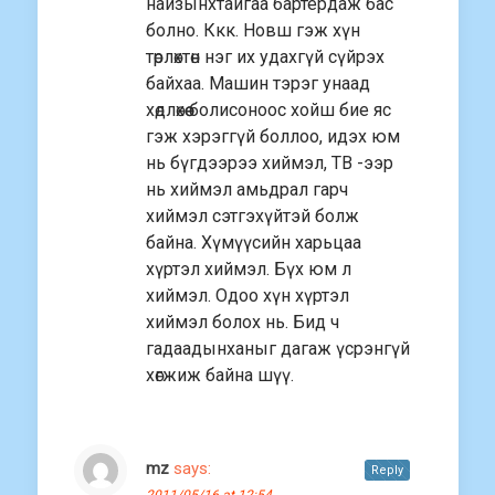
найзынхтайгаа бартердаж бас
болно. Ккк. Новш гэж хүн
төрлөхтөн нэг их удахгүй сүйрэх
байхаа. Машин тэрэг унаад
хөдлөхөө болисоноос хойш бие яс
гэж хэрэггүй боллоо, идэх юм
нь бүгдээрээ хиймэл, ТВ -ээр
нь хиймэл амьдрал гарч
хиймэл сэтгэхүйтэй болж
байна. Хүмүүсийн харьцаа
хүртэл хиймэл. Бүх юм л
хиймэл. Одоо хүн хүртэл
хиймэл болох нь. Бид ч
гадаадынханыг дагаж үсрэнгүй
хөгжиж байна шүү.
mz
says:
Reply