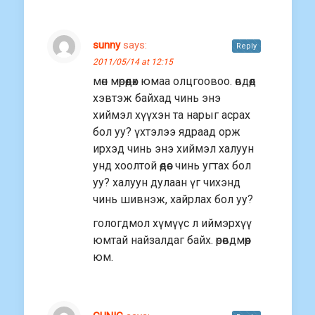
sunny
says:
Reply
2011/05/14 at 12:15
мөн мөрөөдөх юмаа олцгоовоо. өвдөөд
хэвтэж байхад чинь энэ
хиймэл хүүхэн та нарыг асрах
бол уу? үхтэлээ ядраад орж
ирхэд чинь энэ хиймэл халуун
унд хоолтой өөдөөс чинь угтах бол
уу? халуун дулаан үг чихэнд
чинь шивнэж, хайрлах бол уу?
гологдмол хүмүүс л иймэрхүү
юмтай найзалдаг байх. өрөвдмөөр
юм.