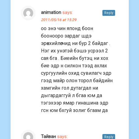
animation
says:
Reply
2011/05/16 at 15:29
оо энэ чин японд боон
боонооро зардаг шдэ
эрөнхийлөгчид ни бур 2 байдаг .
Нэг их унэтэй бэшэ усрээл 2
сая бга . Биеийн бутэц ни хох
бие эдр н силкон тээд ахлах
сургуулийн охид сувилагч эдр
гээд майр олон торол байдийн
хамгийн гол дутагдал ни
дыгардаггуй л бгаа юм да
тэгэхээр ямар гинашина эдр
гсн юм бхгуй золиг бгаам да
Тайван
says:
Reply