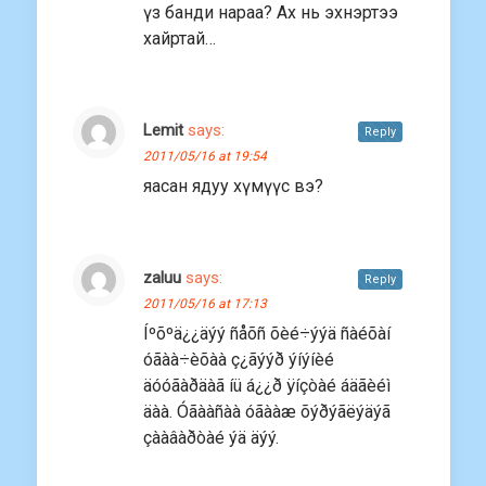
үз банди нараа? Ах нь эхнэртээ
хайртай…
Lemit
says:
Reply
2011/05/16 at 19:54
яасан ядуу хүмүүс вэ?
zaluu
says:
Reply
2011/05/16 at 17:13
Íºõºä¿¿äýý ñåõñ õèé÷ýýä ñàéõàí
óãàà÷èõàà ç¿ãýýð ýíýíèé
äóóãàðäàã íü á¿¿ð ÿíçòàé áäãèéì
äàà. Óãààñàà óãààæ õýðýãëýäýã
çààâàðòàé ýä äýý.