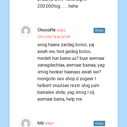
200.000tog………hehe
ChocoPie
says:
Reply
2011/05/14 at 02:54
eniig haana zardag boloo, yaj
awah we, hed gedeg boloo,
medeh hun baina uu? buur awmaar
sanagdachlaa, awmaar bainaa, yag
iimiig hedeer haanaas awah we?
mongolin sex shop.d zugeer l
helbert oruulsan rezin shig yum
bainalee shde, yag iimiig l olj
awmaar baina, help me
lolz
says:
Reply