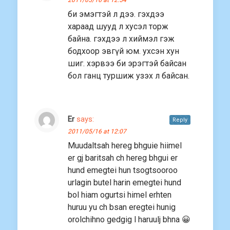
2011/05/16 at 12:54
би эмэгтэй л дээ. гэхдээ
хараад шууд л хусэл торж
байна. гэхдээ л хиймэл гэж
бодхоор эвгүй юм. ухсэн хун
шиг. хэрвээ би эрэгтэй байсан
бол ганц туршиж узэх л байсан.
Er
says:
Reply
2011/05/16 at 12:07
Muudaltsah hereg bhguie hiimel
er gj baritsah ch hereg bhgui er
hund emegtei hun tsogtsooroo
urlagin butel harin emegtei hund
bol hiam ogurtsi himel erhten
huruu yu ch bsan eregtei hunig
orolchihno gedgig l haruulj bhna 😀