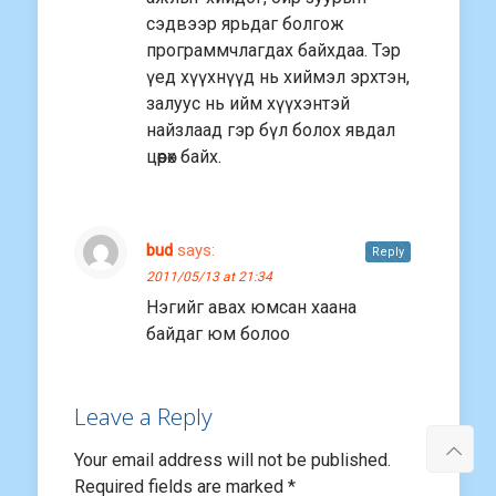
сэдвээр ярьдаг болгож
программчлагдах байхдаа. Тэр
үед хүүхнүүд нь хиймэл эрхтэн,
залуус нь ийм хүүхэнтэй
найзлаад гэр бүл болох явдал
цөөрөх байх.
bud
says:
Reply
2011/05/13 at 21:34
Нэгийг авах юмсан хаана
байдаг юм болоо
Leave a Reply
Your email address will not be published.
Required fields are marked
*