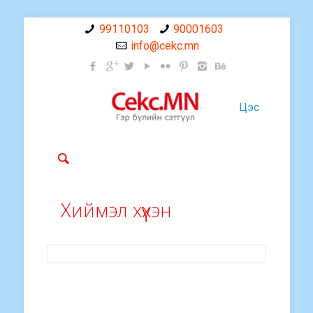
99110103
90001603
info@cekc.mn
Цэс
Хиймэл хүүхэн