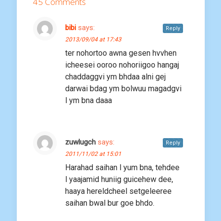
45 Comments
bibi
says:
Reply
2013/09/04 at 17:43
ter nohortoo awna gesen hvvhen
icheesei ooroo nohoriigoo hangaj
chaddaggvi ym bhdaa alni gej
darwai bdag ym bolwuu magadgvi
l ym bna daaa
zuwlugch
says:
Reply
2011/11/02 at 15:01
Harahad saihan l yum bna, tehdee
l yaajamid huniig guicehew dee,
haaya hereldcheel setgeleeree
saihan bwal bur goe bhdo.