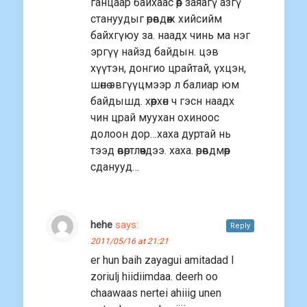
ганцаар байхаас өөр заяагү азгү
стануудыг өрөвдөж хийсийм
байхгүюу за. наадх чинь ма нэг
эргүү найзд байдын. цэв
хүүтэн, донгио црайтай, үхцэн,
шөнө эвгүүцмээр л балиар юм
байдышд. хөөрхөн ч гэсн наадх
чин црай муухан охиноос
долоон дор…хаха дуртай нь
тээд өвөртлөөчдээ. хаха. өрөвдмөөр
сданууд…
hehe
says:
Reply
2011/05/16 at 21:21
er hun baih zayagui amitadad l
zoriulj hiidiimdaa. deerh oo
chaawaas nertei ahiiig unen