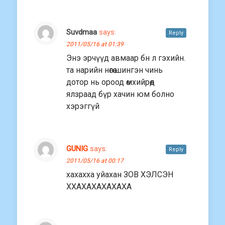
Suvdmaa
says:
Reply
2011/05/16 at 01:39
Энэ эрчүүд авмаар бн л гэхийн.
та нарийн нөгөө шингэн чинь
дотор нь ороод өмхийрөөд
ялзраад бүр хачин юм болно
хэрэггүй
GUNIG
says:
Reply
2011/05/16 at 00:17
хахахха уйахан ЗОВ ХЭЛСЭН
ХХАХАХАХАХАХА