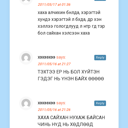
2011/05/17 at 01:36
xаxа алчихин бнлда, хэрэгтэй
хундэ хэрэгтэй л бхда, др хэн
хэллээ гологдлууд л нтр гд тэр
бол сайхан хэлсээн хаха
хэхээхээ
says:
Reply
2011/05/16 at 21:27
ТЭХТЭЭ ЕР НЬ БОЛ ХҮЙТЭН
ГЭДЭГ НЬ ҮНЭН БАЙХ ӨӨӨӨӨ
хэхээхээ
says:
Reply
2011/05/16 at 21:26
ХАХА САЙХАН НУХАЖ БАЙСАН
ЧИНЬ НҮД НЬ ХӨДЛӨӨД