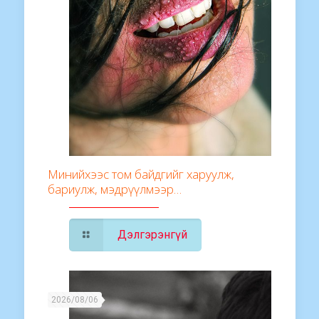
Минийхээс том байдгийг харуулж,
бариулж, мэдрүүлмээр…
Дэлгэрэнгүй
2026/08/06