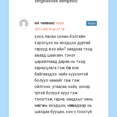
setgeleesee demjjiinoo
өө чааваас
says:
Reply
2011/05/16 at 21:18
хэхэ, яасан сонин бэлгийн
хэрэгцээ нь ихэдцэн дуртай
гарууд вээ айн? наадхаа тээд
аваад шаагаач. тэнэг
царайлчаад дараа нь тээд
хариуцлага гэж бөөн юм
байгааздээ. найз хүүхэнтэй
болуул чамайг гаж гэж
ойлгоно. угаасаа нэйз, эхнэр
тртэй болуул нуух гэж
тэнэгтэж гарна. наадхыг чинь
мөнгө нь ихэдцэн, нөгөө чадвар нь
шалдаа бууцан, хэн ч тоохгүй