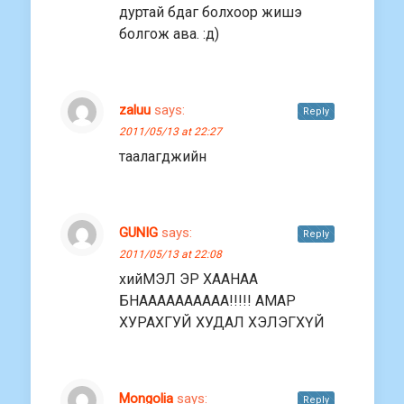
дуртай бдаг болхоор жишэ
болгож ава. :д)
zaluu
says:
Reply
2011/05/13 at 22:27
таалагджийн
GUNIG
says:
Reply
2011/05/13 at 22:08
хийМЭЛ ЭР ХААНАА
БНАААААААААА!!!!! АМАР
ХУРАХГУЙ ХУДАЛ ХЭЛЭГХҮЙ
Mongolia
says:
Reply