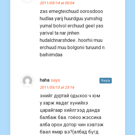
2011/05/14 at 00:04
zas emegteichuud oorosdooo
hudlaa yarij huurdguu yumshig
yumal bolvol erchuud geel yas
yarival ta nar jinhen
hudalchnarshdee…hoorhii muu
erchuud muu bolgonii turuund n
baihiimdaa
haha
says:
Reply
2011/05/13 at 23:16
энийг дуртай одыхоо ч юм
у.харж явдаг хүнийхэ
царайгаар хийлгээд данда
балбаж бва. гоёоо.жэссика
алба орон дотор чин хэвтэж
бвал ямар вэ?(албад бүгд