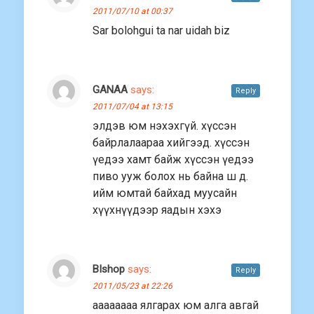
2011/07/10 at 00:37
Sar bolohgui ta nar uidah biz
GANAA
says:
Reply
2011/07/04 at 13:15
элдэв юм нэхэхгүй. хүссэн
байрлалаараа хийгээд. хүссэн
үедээ хамт байж хүссэн үедээ
пиво ууж болох нь байна ш д.
ийм юмтай байхад муусайн
хүүхнүүдээр яадын хэхэ
BIshop
says:
Reply
2011/05/23 at 22:26
аааааааа ялгарах юм алга авгай