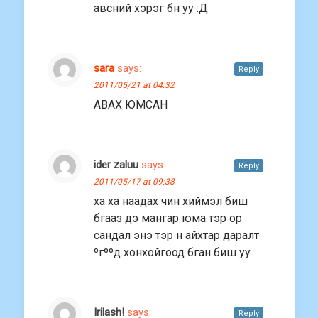
авсний хэрэг бн уу :Д
sara
says:
Reply
2011/05/21 at 04:32
АВАХ ЮМСАН
ider zaluu
says:
Reply
2011/05/17 at 09:38
ха ха наадах чин хиймэл биш
бгааз дэ мангар юма тэр ор
сандал энэ тэр н айхтар даралт
ºгººд хонхойгоод бган биш уу
Irilash!
says:
Reply