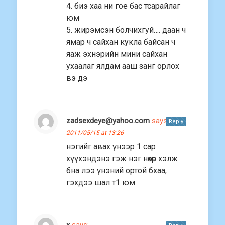
4. биэ хаа ни гое бас тсарайлаг
юм
5. жирэмсэн болчихгуй…. даан ч
ямар ч сайхан кукла байсан ч
яаж эхнэрийн мини сайхан
ухаалаг ялдам ааш занг орлох
вэ дэ
zadsexdeye@yahoo.com
says:
Reply
2011/05/15 at 13:26
нэгийг авах үнээр 1 сар
хүүхэндэнэ гэж нэг нөхөр хэлж
бна лээ үнэний ортой бхаа,
гэхдээ шал т1 юм