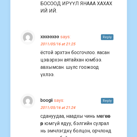
БОСООД ИРҮҮЛ ЯНААА ХАХАХ
ИЙ ИЙ.
хэхээхээ
says:
Reply
2011/05/16 at 21:25
ёстой эрхтэн босгочлоо. яасан
цэвэрхэн аятайхан юмбээ.
авхымсан. шүлс гоожоод
үхлээ.
boogii
says:
Reply
2011/05/16 at 21:24
сдануудаа, наадхы чинь мөнгөнөөс
өөр юмгүй ядуу, бэлгийн сулрал
нь эмчлэгдкү болцон, орчлонд