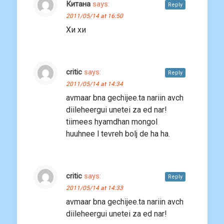
Китана
says:
Reply
2011/05/14 at 16:50
Хи хи
critic
says:
Reply
2011/05/14 at 14:34
avmaar bna gechijee.ta nariin avch
diileheergui unetei za ed nar!
tiimees hyamdhan mongol
huuhnee l tevreh bolj de ha ha.
critic
says:
Reply
2011/05/14 at 14:33
avmaar bna gechijee.ta nariin avch
diileheergui unetei za ed nar!