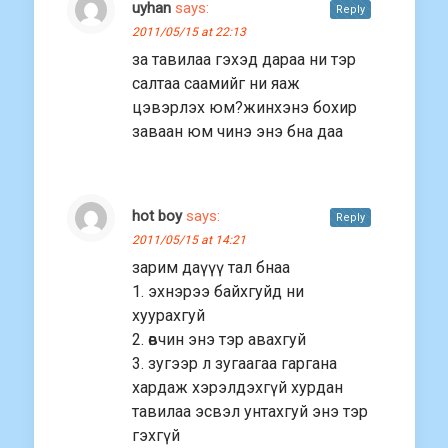
uyhan
says:
Reply
2011/05/15 at 22:13
за тавилаа гэхэд дараа ни тэр
салтаа саамийг ни яаж
цэвэрлэх юм?жинхэнэ бохир
заваан юм чинэ энэ бна даа
hot boy
says:
Reply
2011/05/15 at 14:21
зарим даүүү тал бнаа
1. эхнэрээ байхгуйд ни
хуурахгуй
2. өвчин энэ тэр авахгуй
3. зугээр л зугаагаа гаргана
хардаж хэрэлдэхгүй хурдан
тавилаа эсвэл унтахгуй энэ тэр
гэхгүй