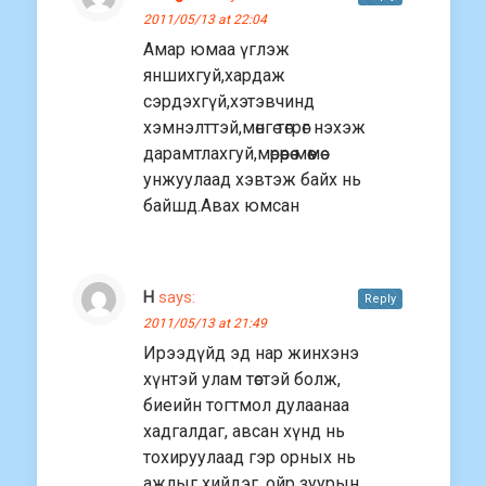
2011/05/13 at 22:04
Амар юмаа үглэж
яншихгуй,хардаж
сэрдэхгүй,хэтэвчинд
хэмнэлттэй,мөнгө төгрөг нэхэж
дарамтлахгуй,мөрөөрөө мөөмөө
унжуулаад хэвтэж байх нь
байшд.Авах юмсан
H
says:
Reply
2011/05/13 at 21:49
Ирээдүйд эд нар жинхэнэ
хүнтэй улам төстэй болж,
биеийн тогтмол дулаанаа
хадгалдаг, авсан хүнд нь
тохируулаад гэр орных нь
ажлыг хийдэг, ойр зуурын