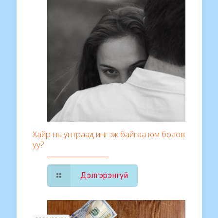
Хайр нь унтраад ингэж байгаа юм болов
уу?
Дэлгэрэнгүй