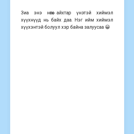
Зиа энэ нөгөө айхтар үнэтэй хиймэл
хүүхнүүд нь байх даа. Нэг ийм хиймэл
хүүхэнтэй болуул хэр байна залуусаа 😀