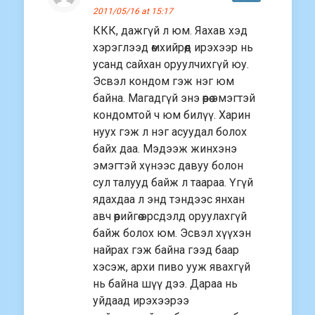
2011/05/16 at 15:17
ККК, дажгүй л юм. Яахав хэд
хэрэглээд өмхийрөөд ирэхээр нь
усанд сайхан оруулчихгүй юу.
Эсвэл кондом гэж нэг юм
байна. Магадгүй энэ өөрөө эмэгтэй
кондомтой ч юм билүү. Харин
нуух гэж л нэг асуудал болох
байх даа. Мэдээж жинхэнэ
эмэгтэй хүнээс давуу болон
сул талууд байж л таараа. Үгүй
ядахдаа л энд тэндээс янхан
авч өөрийгөө эрсдэлд оруулахгүй
байж болох юм. Эсвэл хүүхэн
найрах гэж байна гээд баар
хэсэж, архи пиво ууж явахгүй
нь байна шүү дээ. Дараа нь
уйдаад ирэхээрээ