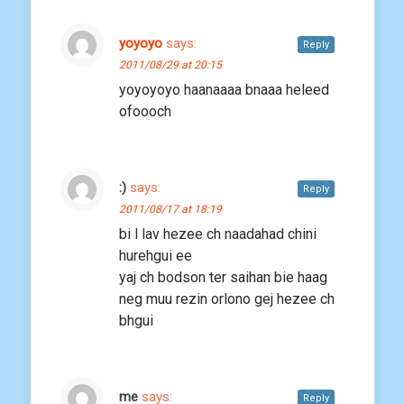
yoyoyo
says:
Reply
2011/08/29 at 20:15
yoyoyoyo haanaaaa bnaaa heleed
ofoooch
:)
says:
Reply
2011/08/17 at 18:19
bi l lav hezee ch naadahad chini
hurehgui ee
yaj ch bodson ter saihan bie haag
neg muu rezin orlono gej hezee ch
bhgui
me
says:
Reply