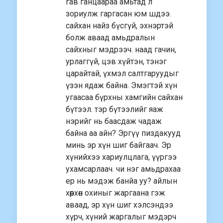
гав ганцаараа амьтад л
зориулж гаргасан юм шдээ.
сайхан найз бүсгүй, эхнэртэй
болж аваад амьдралын
сайхныг мэдрээч. наад гачин,
урлаггүй, цэв хүйтэн, тэнэг
царайтай, үхмэл салтгаруудыг
үзэн ядаж байна. Эмэгтэй хүн
угаасаа бүрхны хамгийн сайхан
бүтээл. тэр бүтээлийг яаж
нэрийг нь баасдаж чадаж
байна аа айн? Эргүү пиздакууд
минь эр хүн шиг байгаач. Эр
хүнийхээ хариулцлага, үүргээ
ухамсарлаач. чи нэг амьдрахаа
ер нь мэдэж банйа уу? айлын
хөөрхөн охиныг жаргаана гэж
аваад, эр хүн шиг хэлсэндээ
хүрч, хүний жаргалыг мэдэрч