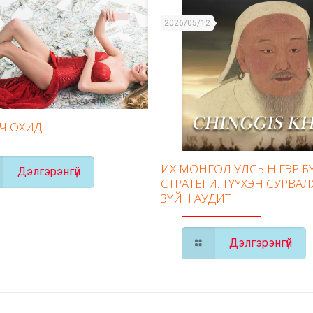
2026/05/12
ГЧ ОХИД
ИХ МОНГОЛ УЛСЫН ГЭР 
Дэлгэрэнгүй
СТРАТЕГИ: ТҮҮХЭН СУРВАЛ
ЗҮЙН АУДИТ
Дэлгэрэнгүй