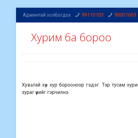
Админтай холбогдох
99110103
90001603
Хурим ба бороо
Хувьтай хүн хур борооноор гэдэг. Тэр тусам хур
зураг үүнийг гэрчилнэ.