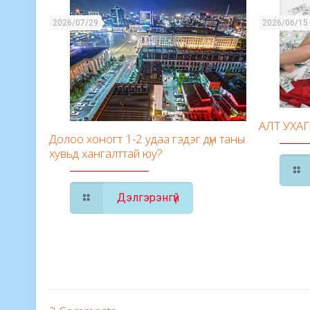
2026/07/29
2026/06/15
АЛТ УХА
Долоо хоногт 1-2 удаа гэдэг дүн таны
хувьд хангалттай юу?
Дэлгэрэнгүй