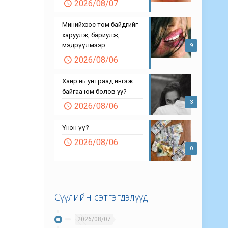
2026/08/07
Минийхээс том байдгийг
харуулж, бариулж,
мэдрүүлмээр…
9
2026/08/06
Хайр нь унтраад ингэж
байгаа юм болов уу?
3
2026/08/06
Үнэн үү?
2026/08/06
0
Сүүлийн сэтгэгдэлүүд
2026/08/07