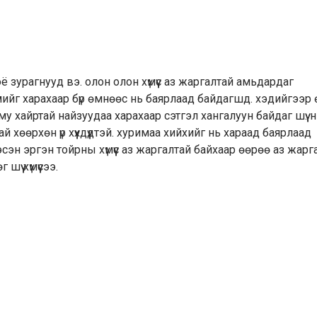
ё зурагнууд вэ. олон олон хүмүүс аз жаргалтай амьдардаг
үлийг харахаар бүр өмнөөс нь баярлаад байдагшд. хэдийгээр
у хайртай найзуудаа харахаар сэтгэл хангалуун байдаг шүү. 
й хөөрхөн үр хүүхдүүдтэй. хуримаа хийхийг нь хараад баярлаад
эсэн эргэн тойрны хүмүүс аз жаргалтай байхаар өөрөө аз жарг
ү хүмүүсээ.