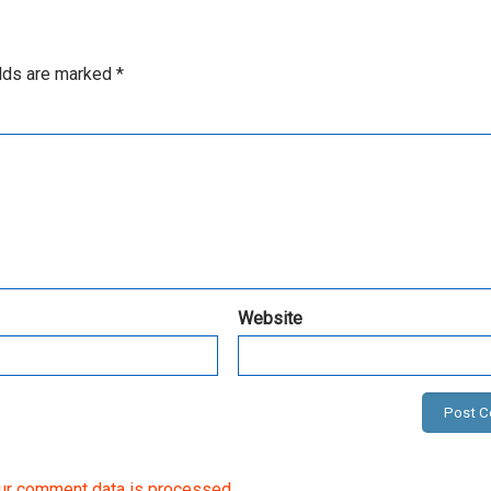
elds are marked
*
Website
ur comment data is processed.