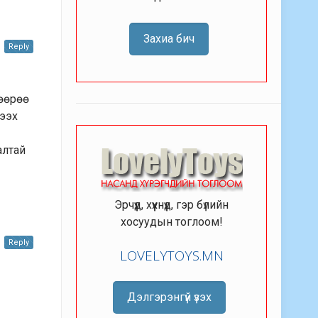
Захиа бич
Reply
 өөрөө
нээх
алтай
Эрчүүд, хүүхнүүд, гэр бүлийн
хосуудын тоглоом!
Reply
LOVELYTOYS.MN
Дэлгэрэнгүй үзэх