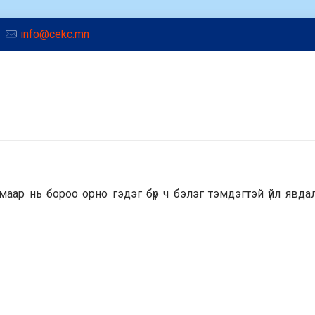
info@cekc.mn
имаар нь бороо орно гэдэг бүр ч бэлэг тэмдэгтэй үйл явда