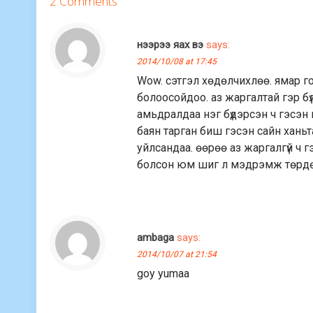
2 Comments
нээрээ яах вэ
says:
2014/10/08 at 17:45
Wow. сэтгэл хөдөлчихлөө. ямар го
болоосойдоо. аз жаргалтай гэр б
амьдралдаа нэг бүдэрсэн ч гэсэн м
баян тарган биш гэсэн сайн ханьта
уйлсандаа. өөрөө аз жаргалгүй ч г
болсон юм шиг л мэдрэмж төрдөг шү
ambaga
says:
2014/10/07 at 21:54
goy yumaa