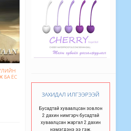
БҮЛИЙН
Ж БА ЁС
ЗАХИДАЛ ИЛГЭЭРЭЭЙ
Бусадтай хуваалцсан зовлон
2 дахин нимгэрч бусадтай
хуваалцсан жаргал 2 дахин
нэмэгдэнэ ээ гэж.