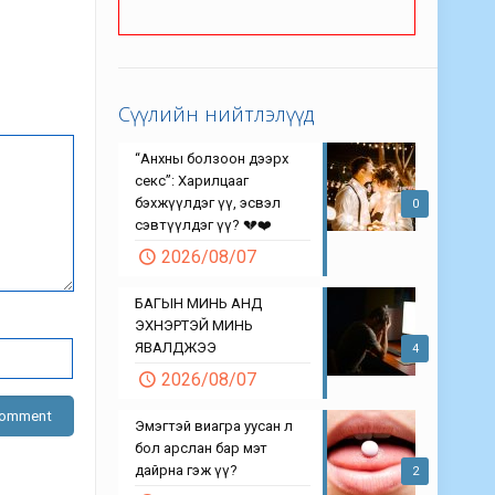
Сүүлийн нийтлэлүүд
“Анхны болзоон дээрх
секс”: Харилцааг
бэхжүүлдэг үү, эсвэл
0
сэвтүүлдэг үү? 💔❤️
2026/08/07
БАГЫН МИНЬ АНД
ЭХНЭРТЭЙ МИНЬ
ЯВАЛДЖЭЭ
4
2026/08/07
Эмэгтэй виагра уусан л
бол арслан бар мэт
дайрна гэж үү?
2