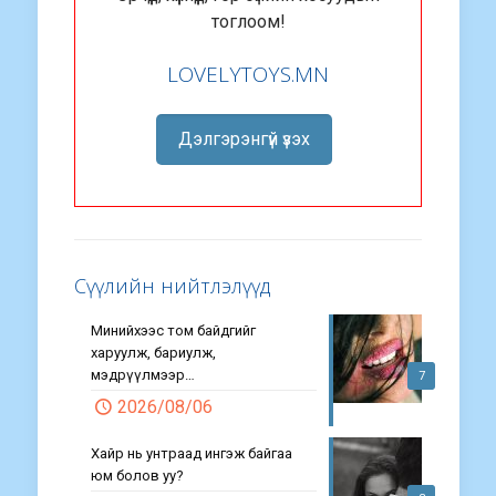
тоглоом!
LOVELYTOYS.MN
Дэлгэрэнгүй үзэх
Сүүлийн нийтлэлүүд
Минийхээс том байдгийг
харуулж, бариулж,
мэдрүүлмээр…
7
2026/08/06
Хайр нь унтраад ингэж байгаа
юм болов уу?