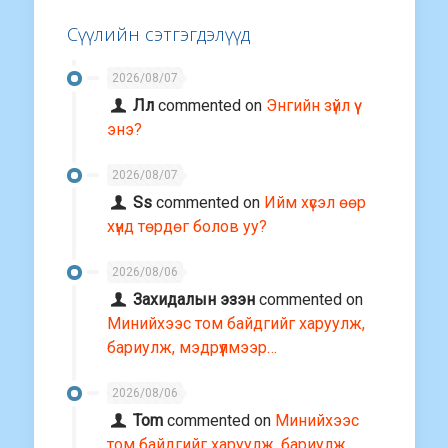
Сүүлийн сэтгэгдэлүүд
2026/08/07
Лл
commented on
Энгийн зүйл үү
энэ?
2026/08/07
Ss
commented on
Ийм хүсэл өөр
хүнд төрдөг болов уу?
2026/08/06
Захидалын эзэн
commented on
Минийхээс том байдгийг харуулж,
бариулж, мэдрүүлмээр…
2026/08/06
Tom
commented on
Минийхээс
том байдгийг харуулж, бариулж,