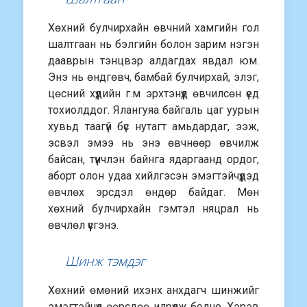
Хөхний булчирхайн өвчний хамгийн гол
шалтгаан нь бэлгийн болон зарим нэгэн
дааврын тэнцвэр алдагдах явдал юм.
Энэ нь өндгөвч, бамбай булчирхай, элэг,
цөсний хүүдийн г.м эрхтэнүүд өвчилсөн үед
тохиолддог. Ялангуяа байгаль цаг уурын
хувьд таагүй бүс нутагт амьдардаг, ээж,
эсвэл эмээ нь энэ өвчнөөр өвчилж
байсан, түүнчлэн байнга ядаргаанд ордог,
аборт олон удаа хийлгэсэн эмэгтэйчүүдэд
өвчлөх эрсдэл өндөр байдаг. Мөн
хөхний булчирхайн гэмтэл няцрал нь
өвчлөл үүсгэнэ.
Шинж тэмдэг
Хөхний өмөний ихэнх анхдагч шинжийг
эмэгтэйчүүд өөрсдөө илрүүлж болно. Хэрэв