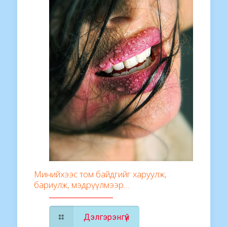
Минийхээс том байдгийг харуулж,
бариулж, мэдрүүлмээр…
Дэлгэрэнгүй