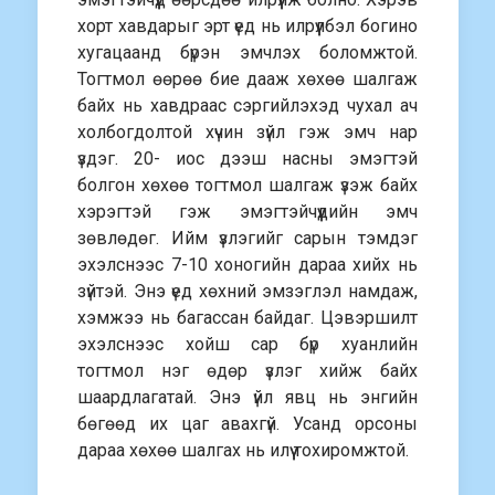
хорт хавдарыг эрт үед нь илрүүлбэл богино
хугацаанд бүрэн эмчлэх боломжтой.
Тогтмол өөрөө бие дааж хөхөө шалгаж
байх нь хавдраас сэргийлэхэд чухал ач
холбогдолтой хүчин зүйл гэж эмч нар
үздэг. 20- иос дээш насны эмэгтэй
болгон хөхөө тогтмол шалгаж үзэж байх
хэрэгтэй гэж эмэгтэйчүүдийн эмч
зөвлөдөг. Ийм үзлэгийг сарын тэмдэг
эхэлснээс 7-10 хоногийн дараа хийх нь
зүйтэй. Энэ үед хөхний эмзэглэл намдаж,
хэмжээ нь багассан байдаг. Цэвэршилт
эхэлснээс хойш сар бүр хуанлийн
тогтмол нэг өдөр үзлэг хийж байх
шаардлагатай. Энэ үйл явц нь энгийн
бөгөөд их цаг авахгүй. Усанд орсоны
дараа хөхөө шалгах нь илүү тохиромжтой.