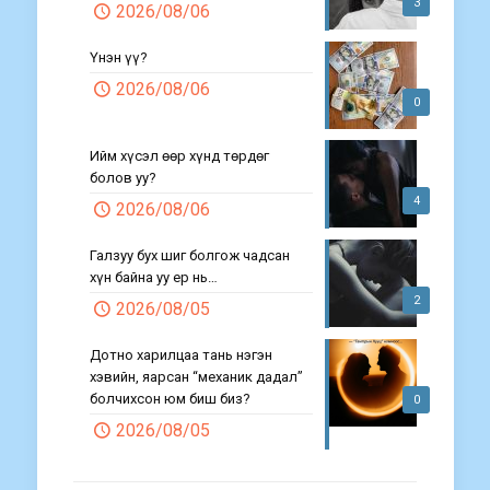
3
2026/08/06
Үнэн үү?
2026/08/06
0
Ийм хүсэл өөр хүнд төрдөг
болов уу?
4
2026/08/06
Галзуу бух шиг болгож чадсан
хүн байна уу ер нь…
2
2026/08/05
Дотно харилцаа тань нэгэн
хэвийн, яарсан “механик дадал”
болчихсон юм биш биз?
0
2026/08/05