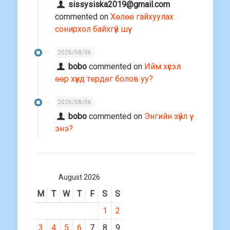
sissysiska2019@gmail.com
commented on
Хөлөө гайхуулах
сонирхол байхгүй шүү
2026/08/06
bobo
commented on
Ийм хүсэл
өөр хүнд төрдөг болов уу?
2026/08/06
bobo
commented on
Энгийн зүйл үү
энэ?
August 2026
M
T
W
T
F
S
S
1
2
3
4
5
6
7
8
9