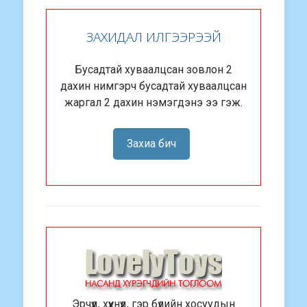
ЗАХИДАЛ ИЛГЭЭРЭЭЙ
Бусадтай хуваалцсан зовлон 2
дахин нимгэрч бусадтай хуваалцсан
жаргал 2 дахин нэмэгдэнэ ээ гэж.
Захиа бич
Эрчүүд, хүүхнүүд, гэр бүлийн хосуудын