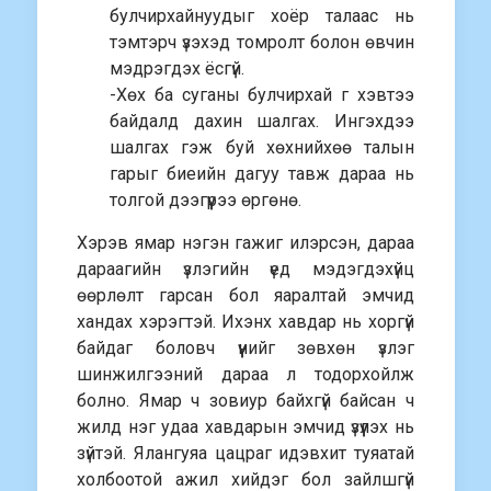
булчирхайнуудыг хоёр талаас нь
тэмтэрч үзэхэд томролт болон өвчин
мэдрэгдэх ёсгүй.
-Хөх ба суганы булчирхай г хэвтээ
байдалд дахин шалгах. Ингэхдээ
шалгах гэж буй хөхнийхөө талын
гарыг биеийн дагуу тавж дараа нь
толгой дээгүүрээ өргөнө.
Хэрэв ямар нэгэн гажиг илэрсэн, дараа
дараагийн үзлэгийн үед мэдэгдэхүйц
өөрлөлт гарсан бол яаралтай эмчид
хандах хэрэгтэй. Ихэнх хавдар нь хоргүй
байдаг боловч үүнийг зөвхөн үзлэг
шинжилгээний дараа л тодорхойлж
болно. Ямар ч зовиур байхгүй байсан ч
жилд нэг удаа хавдарын эмчид үзүүлэх нь
зүйтэй. Ялангуяа цацраг идэвхит туяатай
холбоотой ажил хийдэг бол зайлшгүй