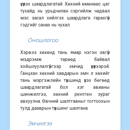
үзүүлэх шаардлагатай. Хөхний өмөнөөс цаг
тухайд нь урьдчилан сэргийлж чадвал
мэс засал хийлгэх шаардлага гарахгүй
гэдгийг санах нь чухал.
Оношлогоо
Хэрвээ хөхөнд тань ямар нэгэн эвгүй
мэдрэмж төрөөд байвал
хойшлуулалгүйгээр эмчид үзүүлээрэй.
Ганцхан хөхний хавдарын эмч л хөхийг
тань мэргэжлийн түвшинд үзэх бөгөөд
шаардлагатай бол хэт авианы
шинжилгээ, хөхний рентген зураг
авхуулна. Өвчний шалтгааныг тогтоохын
тулд дааврын түвшинг шалгана.
Эмчилгээ