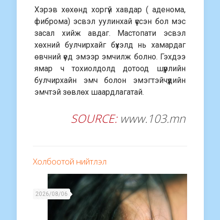
Хэрэв хөхөнд хоргүй хавдар ( аденома,
фиброма) эсвэл уулинхай үүссэн бол мэс
засал хийж авдаг. Мастопати эсвэл
хөхний булчирхайг бүхэлд нь хамардаг
өвчний үед эмээр эмчилж болно. Гэхдээ
ямар ч тохиолдолд дотоод шүүрлийн
булчирхайн эмч болон эмэгтэйчүүдийн
эмчтэй зөвлөх шаардлагатай.
SOURCE:
www.103.mn
Холбоотой нийтлэл
2026/08/06