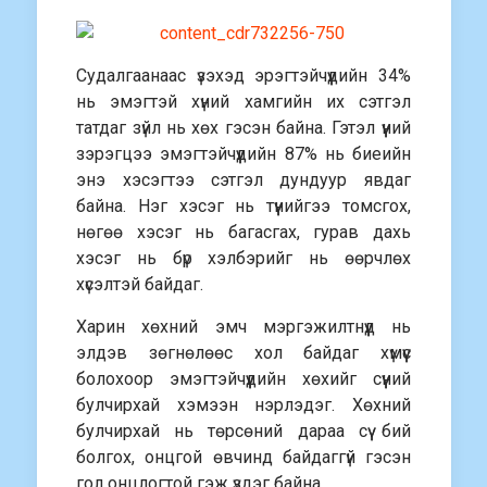
Судалгаанаас үзэхэд эрэгтэйчүүдийн 34%
нь эмэгтэй хүний хамгийн их сэтгэл
татдаг зүйл нь хөх гэсэн байна. Гэтэл үүний
зэрэгцээ эмэгтэйчүүдийн 87% нь биеийн
энэ хэсэгтээ сэтгэл дундуур явдаг
байна. Нэг хэсэг нь түүнийгээ томсгох,
нөгөө хэсэг нь багасгах, гурав дахь
хэсэг нь бүр хэлбэрийг нь өөрчлөх
хүсэлтэй байдаг.
Харин хөхний эмч мэргэжилтнүүд нь
элдэв зөгнөлөөс хол байдаг хүмүүс
болохоор эмэгтэйчүүдийн хөхийг сүүний
булчирхай хэмээн нэрлэдэг. Хөхний
булчирхай нь төрсөний дараа сүү бий
болгох, онцгой өвчинд байдаггүй гэсэн
гол онцлогтой гэж үздэг байна.