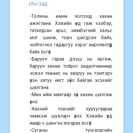
Ингээд:
-Толины өмнө зогсоод хөхөө
ажиглана. Хэвийн үед гаж хэлбэр,
таталдсан арьс, нимбэгний хальс
мэт шинж, товч шигдсэн байх,
нойтогнох гадаргуу зэрэг өөрчлөлтүүд
байх ёсгүй.
-Баруун гараа дээш нь өргөж,
баруун хөхөө тойрог хөдөлгөөнөөр
эсвэл төвөөс нь захруу нь тэмтэрч
үзэн хатуу нягт зүйл байгаа эсэхийг
шалгана.
-Мөн ийм маягаар зүүн хөхөө шалгаж
үзнэ.
-Хөхний товчийг хуруугаараа
чимхэж шувтарч үзнэ. Хэвийн үед
ямар ч шингэн ялгарах ёсгүй.
-Суганы тунгалагийн