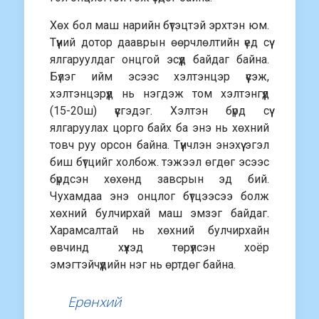
Хөх бол маш нарийн бүтэцтэй эрхтэн юм.
Түүний дотор дааврын өөрчлөлтийн үед сүү
ялгаруулдаг онцгой эсүүд байдаг байна.
Бүлэг ийм эсээс хэлтэнцэр үүсэж,
хэлтэнцэрүүд нь нэгдэж том хэлтэнгүүд
(15-20ш) үүсгэдэг. Хэлтэн бүрд сүү
ялгаруулах цорго байх ба энэ нь хөхний
товч руу орсон байна. Түүнчлэн энэхүү эгэл
биш бүтцийг холбож. тэжээл өгдөг эсээс
бүрдсэн хөхөнд завсрын эд бий.
Чухамдаа энэ онцлог бүтцээсээ болж
хөхний булчирхай маш эмзэг байдаг.
Харамсалтай нь хөхний булчирхайн
өвчинд хүүхэд төрүүлсэн хоёр
эмэгтэйчүүдийн нэг нь өртдөг байна.
Ерөнхий