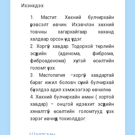
Ихэнхдээ:
1. Мастит. Хөхний булчирхайн
үрэвсэлт өвчин. Ихэвчлэн хөхний
товчны хагархайгаар хөхөнд
халдвар орсон үед үүсдэг.
2. Хоргүй хавдар. Тодорхой төрлийн
эсүүдийн (аденома, фиброма,
фиброаденома) хүчтэй өсөлтийн
голомт үүсэх.
3. Мастопатия –хоргүй хавдартай
бараг ижил боловч сүүний булчирхай
бүхэлдээ адил хэмжээгээр өвчилнө.
4. Хөхний булчирхайн өмөн ( хортой
хавдар) – онцгой идэвхит эсүүдийн
хяналтгүй өсөлтийн голомтууд үүсэх
зэрэг өвчнүүд тохиолддог.
Шалтгаан