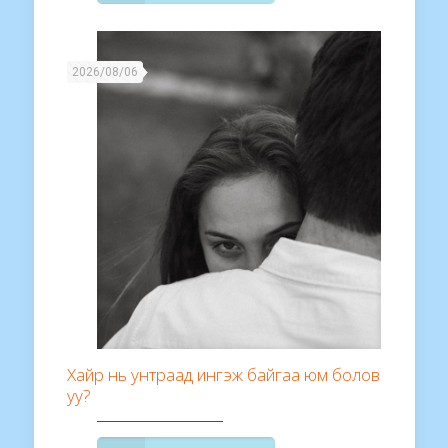
2026/08/06
Хайр нь унтраад ингэж байгаа юм болов
уу?