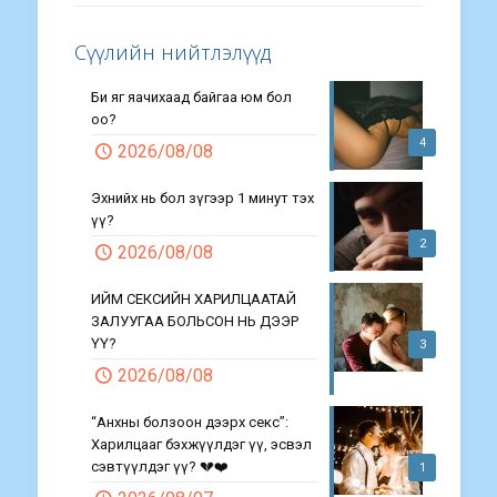
Сүүлийн нийтлэлүүд
Би яг яачихаад байгаа юм бол
оо?
4
2026/08/08
Эхнийх нь бол зүгээр 1 минут тэх
үү?
2
2026/08/08
ИЙМ СЕКСИЙН ХАРИЛЦААТАЙ
ЗАЛУУГАА БОЛЬСОН НЬ ДЭЭР
ҮҮ?
3
2026/08/08
“Анхны болзоон дээрх секс”:
Харилцааг бэхжүүлдэг үү, эсвэл
сэвтүүлдэг үү? 💔❤️
1