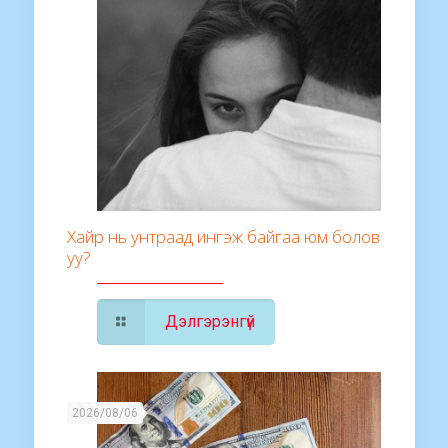
Хайр нь унтраад ингэж байгаа юм болов
уу?
Дэлгэрэнгүй
2026/08/06