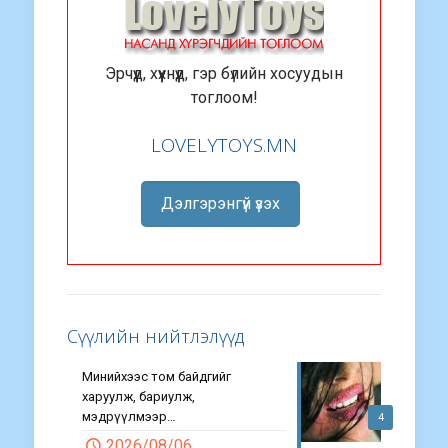
Эрчүүд, хүүхнүүд, гэр бүлийн хосуудын
тоглоом!
LOVELYTOYS.MN
Дэлгэрэнгүй үзэх
Сүүлийн нийтлэлүүд
Минийхээс том байдгийг
харуулж, бариулж,
мэдрүүлмээр…
4
2026/08/06