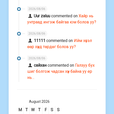
2026/08/06
Uur zaluu
commented on
Хайр нь
унтраад ингэж байгаа юм болов уу?
2026/08/06
11111
commented on
Ийм хүсэл
өөр хүнд төрдөг болов уу?
2026/08/06
сайхан
commented on
Галзуу бух
шиг болгож чадсан хүн байна уу ер
нь…
August 2026
M
T
W
T
F
S
S