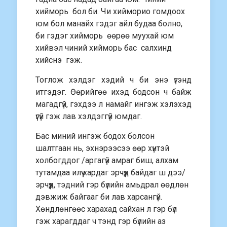
хийморь бол би. Чи хийморио гомдоох
юм бол манайх гэдэг айл будаа болно,
би гэдэг хийморь өөрөө муухай юм
хийвэл чиний хийморь бас салхинд
хийснэ гэж.
Тоглож хэлдэг хэдий ч би энэ үгэнд
итгэдэг. Өөрийгөө ихэд бодсон ч байж
магадгүй, гэхдээ л намайг ингэж хэлэхэд
үгүй гэж лав хэлдэггүй юмдаг.
Бас миний ингэж бодох болсон
шалтгаан нь, эхнэрээсээ өөр хүнтэй
холбогддог /аргагүй амраг биш, алхам
тутамдаа илүү хардаг эрчүүд байдаг ш дээ/
эрчүүд, тэдний гэр бүлийн амьдрал өөдлөн
дэвжиж байгааг би лав харсангүй.
Хөндлөнгөөс харахад сайхан л гэр бүл
гэж харагддаг ч тэнд гэр бүлийн аз