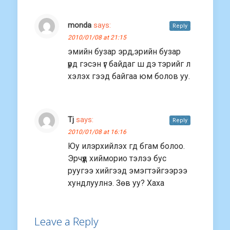
monda
says:
Reply
2010/01/08 at 21:15
эмийн бузар эрд,эрийн бузар
үрд гэсэн үг байдаг ш дэ тэрийг л
хэлэх гээд байгаа юм болов уу.
Tj
says:
Reply
2010/01/08 at 16:16
Юу илэрхийлэх гд бгам болоо.
Эрчүүд хийморио тэлээ бус
руугээ хийгээд эмэгтэйгээрээ
хундлуулнэ. Зөв уу? Хаха
Leave a Reply