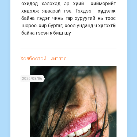
охидод хэлэхэд эр хүний хийморийг
хүндэлж яваарай гэе. Гэхдээ хүндэлж
байна гэдэг чинь гар хуруугий нь тоос
шороо, хир буртаг, хоол унданд ч хүргэхгүй
байна гэсэн үг биш шүү.
Холбоотой нийтлэл
2026/08/06