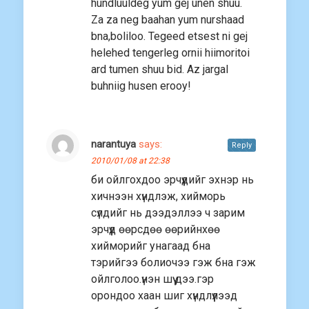
hundluuldeg yum gej unen shuu.
Za za neg baahan yum nurshaad
bna,boliloo. Tegeed etsest ni gej
helehed tengerleg ornii hiimoritoi
ard tumen shuu bid. Az jargal
buhniig husen erooy!
narantuya
says:
Reply
2010/01/08 at 22:38
би ойлгохдоо эрчүүдийг эхнэр нь
хичнээн хүндлэж, хийморь
сүлдийг нь дээдэллээ ч зарим
эрчүүд өөрсдөө өөрийнхөө
хийморийг унагаад бна
тэрийгээ болиочээ гэж бна гэж
ойлголоо.үнэн шүү дээ.гэр
орондоо хаан шиг хүндлүүлээд