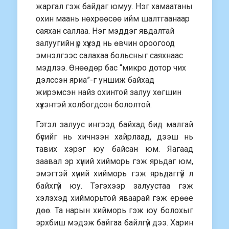
жаргал гэж байдаг юмуу. Нэг хамаатаны
охин маань нөхрөөсөө ийм шалтгаанаар
саяхан саллаа. Нэг мэддэг явдалтай
залуугийн үр хүүхэд нь өвчин ороогоод
эмнэлгээс салахаа больсныг саяхнаас
мэдлээ. Өнөөдөр бас “микро дотор чих
дэлссэн яриа”-г уншиж байхад
жирэмсэн найз охинтой залуу хөгшин
хүүхэнтэй холбогдсон бололтой.
Гэтэл залуус ингээд байхад бид малгай
бүсийг нь хичнээн хайрлаад, дээш нь
тавих хэрэг юу байсан юм. Яагаад
заавал эр хүний хийморь гэж ярьдаг юм,
эмэгтэй хүний хийморь гэж ярьдаггүй л
байхгүй юу. Тэгэхээр залуустаа гэж
хэлэхэд хийморьтой яваарай гэж ерөөе
дөө. Та нарын хийморь гэж юу болохыг
эрхбиш мэдэж байгаа байлгүй дээ. Харин