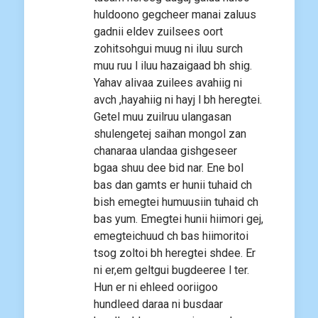
huldoono gegcheer manai zaluus
gadnii eldev zuilsees oort
zohitsohgui muug ni iluu surch
muu ruu l iluu hazaigaad bh shig.
Yahav alivaa zuilees avahiig ni
avch ,hayahiig ni hayj l bh heregtei.
Getel muu zuilruu ulangasan
shulengetej saihan mongol zan
chanaraa ulandaa gishgeseer
bgaa shuu dee bid nar. Ene bol
bas dan gamts er hunii tuhaid ch
bish emegtei humuusiin tuhaid ch
bas yum. Emegtei hunii hiimori gej,
emegteichuud ch bas hiimoritoi
tsog zoltoi bh heregtei shdee. Er
ni er,em geltgui bugdeeree l ter.
Hun er ni ehleed ooriigoo
hundleed daraa ni busdaar