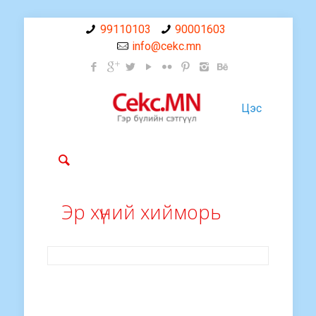
99110103
90001603
info@cekc.mn
Цэс
Эр хүний хийморь