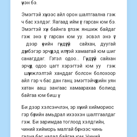
үнэн бэ.
Эмэгтэй хүнээс айл орон шалтгаална гэж
ч бас хэлдэг. Яагаад ийм үг гарсан юм бэ.
Эмэгтэй хүн байнга үглэж яншиж байдаг
гэж энэ үг гарсан юм уу. эсвэл энэ үг
дээр үеийн гүндүүгүй сайхан, дуугай
дүмбэгэр эрчүүдэд илүүтэй хамаатай юм шиг
санагддаг. Гэтэл одоо… Гүндүүгүй сайхан
эрчүүд одоо цагт хэрэгтэй юм уу гэж
шүүмжлэлтэй ханддаг болсон болохоор
айл гэр ч бас дан ганц эмэгтэйчүүдийн уян
хатан ааш зангаас хамаарахаа болиод
байгаа юм биш үү.
Би дээр хэлсэнчлэн, эр хүний хиймориос
гэр бүлийн амьдрал ихээхэн шалтгаалдаг
гэж. Би заримдаа тоглоод хэлдгийн,
чиний хийморь малгай бүснээс чинь
гадна бас надад байгаа юм. Чиний