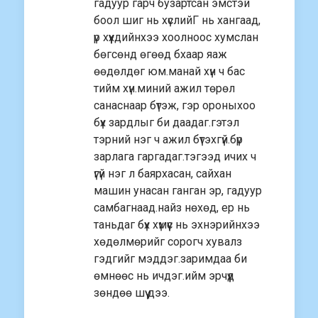
гадуур гарч бузартсан эмстэй
боол шиг нь хүслийГ нь хангаад,
үр хүүхдийнхээ хоолноос хумслан
бөгсөнд өгөөд бхаар яаж
өөдөлдөг юм.манай хүн ч бас
тийм хүн.миний ажил төрөл
санаснаар бүтэж, гэр ороныхоо
бүх зардлыг би даадаг.гэтэл
тэрний нэг ч ажил бүтэхгүй.бүр
зарлага гаргадаг.тэгээд ичих ч
үгүй нэг л баярхасан, сайхан
машин унасан ганган эр, гадуур
самбагнаад.найз нөхөд, ер нь
таньдаг бүх хүмүүс нь эхнэрийнхээ
хөдөлмөрийг сорогч хувалз
гэдгийг мэддэг.заримдаа би
өмнөөс нь ичдэг.ийм эрчүүд
зөндөө шүү дээ.