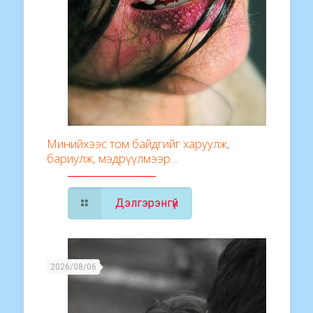
Минийхээс том байдгийг харуулж,
бариулж, мэдрүүлмээр…
Дэлгэрэнгүй
2026/08/06