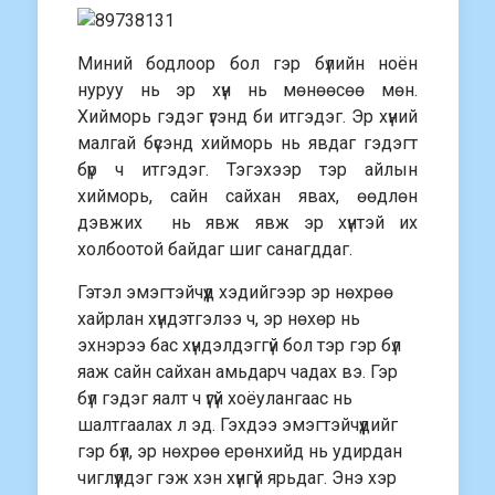
Миний бодлоор бол гэр бүлийн ноён
нуруу нь эр хүн нь мөнөөсөө мөн.
Хийморь гэдэг үгэнд би итгэдэг. Эр хүний
малгай бүсэнд хийморь нь явдаг гэдэгт
бүр ч итгэдэг. Тэгэхээр тэр айлын
хийморь, сайн сайхан явах, өөдлөн
дэвжих нь явж явж эр хүнтэй их
холбоотой байдаг шиг санагддаг.
Гэтэл эмэгтэйчүүд хэдийгээр эр нөхрөө
хайрлан хүндэтгэлээ ч, эр нөхөр нь
эхнэрээ бас хүндэлдэггүй бол тэр гэр бүл
яаж сайн сайхан амьдарч чадах вэ. Гэр
бүл гэдэг яалт ч үгүй хоёулангаас нь
шалтгаалах л эд. Гэхдээ эмэгтэйчүүдийг
гэр бүл, эр нөхрөө ерөнхийд нь удирдан
чиглүүлдэг гэж хэн хүнгүй ярьдаг. Энэ хэр