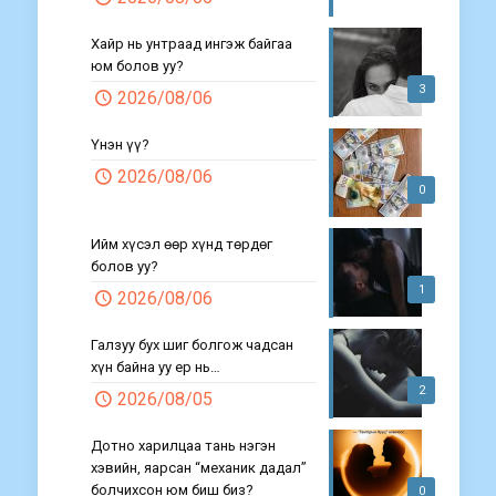
Хайр нь унтраад ингэж байгаа
юм болов уу?
3
2026/08/06
Үнэн үү?
2026/08/06
0
Ийм хүсэл өөр хүнд төрдөг
болов уу?
1
2026/08/06
Галзуу бух шиг болгож чадсан
хүн байна уу ер нь…
2
2026/08/05
Дотно харилцаа тань нэгэн
хэвийн, яарсан “механик дадал”
болчихсон юм биш биз?
0