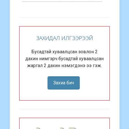
ЗАХИДАЛ ИЛГЭЭРЭЭЙ
Бусадтай хуваалцсан зовлон 2
дахин нимгэрч бусадтай хуваалцсан
жаргал 2 дахин нэмэгдэнэ ээ гэж.
Захиа бич