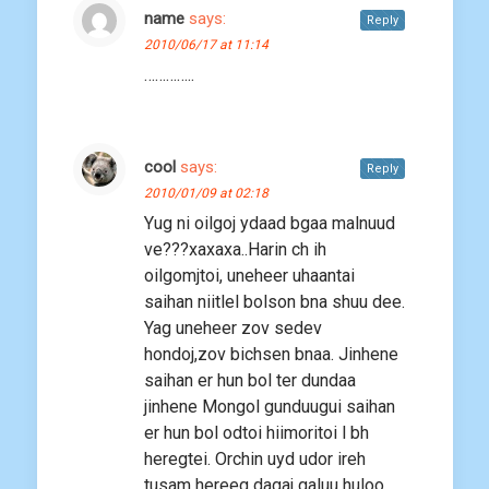
name
says:
Reply
2010/06/17 at 11:14
…………..
cool
says:
Reply
2010/01/09 at 02:18
Yug ni oilgoj ydaad bgaa malnuud
ve???xaxaxa..Harin ch ih
oilgomjtoi, uneheer uhaantai
saihan niitlel bolson bna shuu dee.
Yag uneheer zov sedev
hondoj,zov bichsen bnaa. Jinhene
saihan er hun bol ter dundaa
jinhene Mongol gunduugui saihan
er hun bol odtoi hiimoritoi l bh
heregtei. Orchin uyd udor ireh
tusam hereeg dagaj galuu huloo