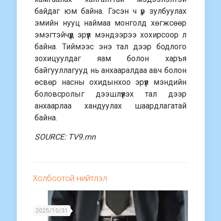
байдаг юм байна. Гэсэн ч үр зулбуулах
эмийн нууц наймаа монголд хөгжсөөр
эмэгтэйчүүд эрүүл мэндээрээ хохирсоор л
байна. Тиймээс энэ тал дээр бодлого
зохицуулдаг яам болон харъя
байгууллагууд нь анхааралдаа авч болон
өсвөр насны охидынхоо эрүүл мэндийн
боловсролыг дээшлүүлэх тал дээр
анхаарлаа хандуулах шаардлагатай
байна.
SOURCE: TV9.mn
Холбоотой нийтлэл
2025/10/31