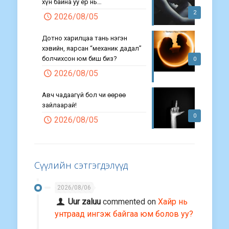
хүн байна уу ер нь…
2
2026/08/05
Дотно харилцаа тань нэгэн
хэвийн, яарсан “механик дадал”
болчихсон юм биш биз?
0
2026/08/05
Авч чадаагүй бол чи өөрөө
зайлаарай!
0
2026/08/05
Сүүлийн сэтгэгдэлүүд
2026/08/06
Uur zaluu
commented on
Хайр нь
унтраад ингэж байгаа юм болов уу?