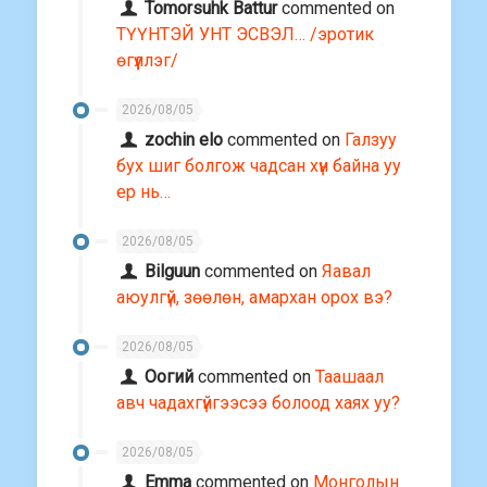
Tomorsuhk Battur
commented on
ТҮҮНТЭЙ УНТ ЭСВЭЛ… /эротик
өгүүллэг/
2026/08/05
zochin elo
commented on
Галзуу
бух шиг болгож чадсан хүн байна уу
ер нь…
2026/08/05
Bilguun
commented on
Яавал
аюулгүй, зөөлөн, амархан орох вэ?
2026/08/05
Оогий
commented on
Таашаал
авч чадахгүйгээсээ болоод хаях уу?
2026/08/05
Emma
commented on
Монголын