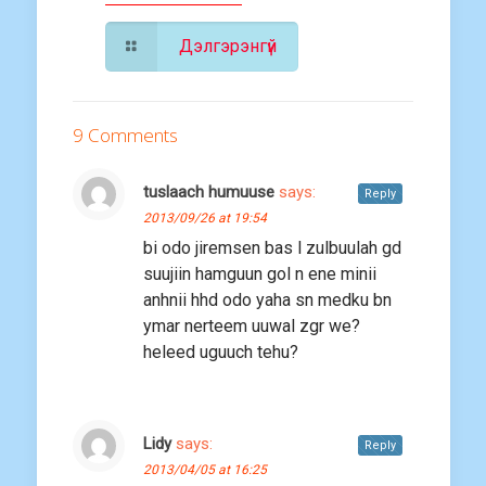
Дэлгэрэнгүй
9 Comments
tuslaach humuuse
says:
Reply
2013/09/26 at 19:54
bi odo jiremsen bas l zulbuulah gd
suujiin hamguun gol n ene minii
anhnii hhd odo yaha sn medku bn
ymar nerteem uuwal zgr we?
heleed uguuch tehu?
Lidy
says:
Reply
2013/04/05 at 16:25