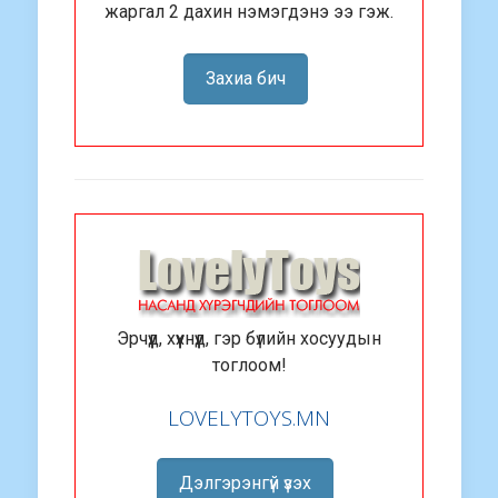
жаргал 2 дахин нэмэгдэнэ ээ гэж.
Захиа бич
Эрчүүд, хүүхнүүд, гэр бүлийн хосуудын
тоглоом!
LOVELYTOYS.MN
Дэлгэрэнгүй үзэх