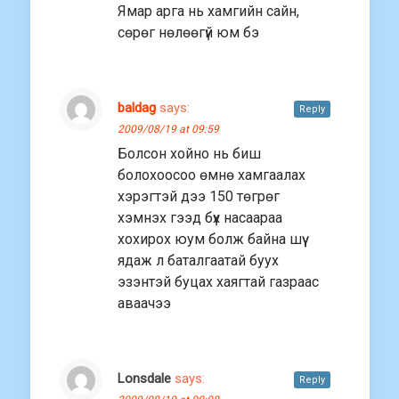
Ямар арга нь хамгийн сайн,
сөрөг нөлөөгүй юм бэ
baldag
says:
Reply
2009/08/19 at 09:59
Болсон хойно нь биш
болохоосоо өмнө хамгаалах
хэрэгтэй дээ 150 төгрөг
хэмнэх гээд бүх насаараа
хохирох юум болж байна шүү
ядаж л баталгаатай буух
эзэнтэй буцах хаягтай газраас
аваачээ
Lonsdale
says:
Reply