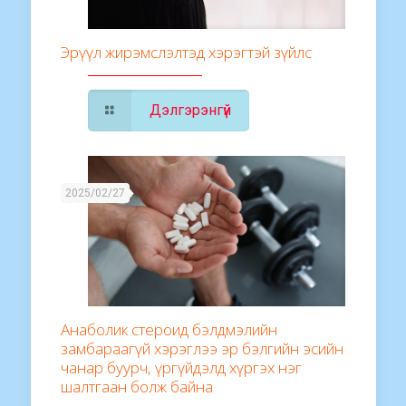
Эрүүл жирэмслэлтэд хэрэгтэй зүйлс
Дэлгэрэнгүй
2025/02/27
Анаболик стероид бэлдмэлийн
замбараагүй хэрэглээ эр бэлгийн эсийн
чанар буурч, үргүйдэлд хүргэх нэг
шалтгаан болж байна