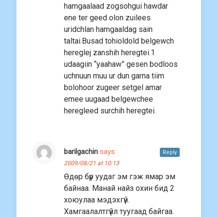
hamgaalaad zogsohgui hawdar
ene ter geed olon zuilees
uridchlan hamgaaldag sain
taltai.Busad tohioldold belgewch
hereglej zanshih heregtei.1
udaagiin “yaahaw” gesen bodloos
uchnuun muu ur dun garna tiim
bolohoor zugeer setgel amar
emee uugaad belgewchee
heregleed surchih heregtei.
barilgachin
says:
Reply
2009/08/21 at 10:13
Өдөр бүр уудаг эм гэж ямар эм
байнаа. Манай найз охин бид 2
хоюулаа мэдэхгүй.
Хамгаалалтгүйл туугаад байгаа.