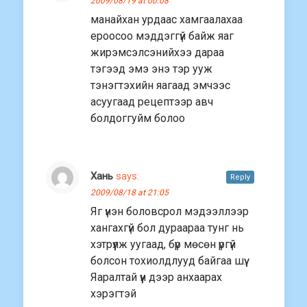
2009/08/19 at 00:08
манайхан урдаас хамгаалахаа
ероосоо мэддэггүй байж яаг
жирэмсэлсэнийхээ дараа
тэгээд эмэ энэ тэр ууж
тэнэгтэхийн яагаад эмчээс
асуугаад рецептээр авч
болдоггуйм болоо
Хань
says:
Reply
2009/08/18 at 21:05
Яг үнэн боловсрол мэдээллээр
хангахгүй бол дураараа тунг нь
хэтрүүлж уугаад, бүр мөсөн үргүй
болсон тохиолдлууд байгаа шүү.
Яаралтай үүн дээр анхаарах
хэрэгтэй