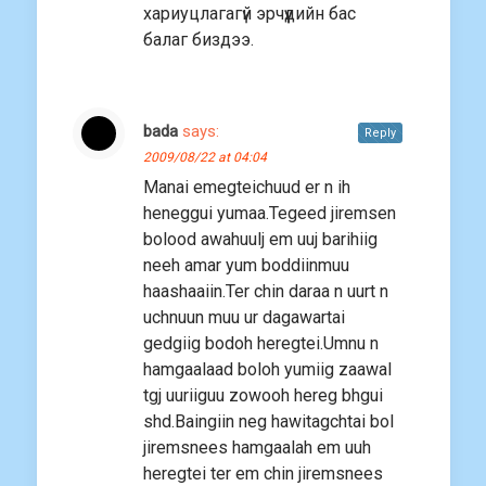
хариуцлагагүй эрчүүдийн бас
балаг биздээ.
bada
says:
Reply
2009/08/22 at 04:04
Manai emegteichuud er n ih
heneggui yumaa.Tegeed jiremsen
bolood awahuulj em uuj barihiig
neeh amar yum boddiinmuu
haashaaiin.Ter chin daraa n uurt n
uchnuun muu ur dagawartai
gedgiig bodoh heregtei.Umnu n
hamgaalaad boloh yumiig zaawal
tgj uuriiguu zowooh hereg bhgui
shd.Baingiin neg hawitagchtai bol
jiremsnees hamgaalah em uuh
heregtei ter em chin jiremsnees