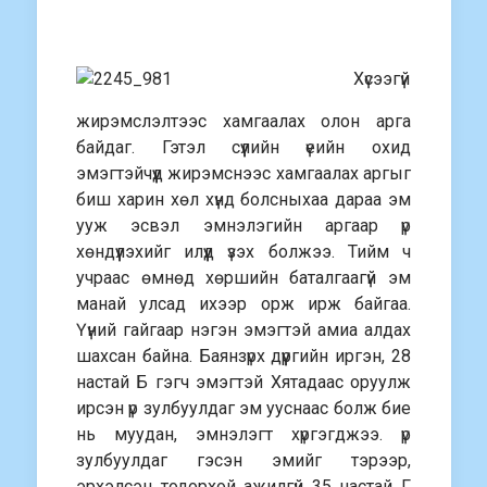
Хүсээгүй
жирэмслэлтээс хамгаалах олон арга
байдаг. Гэтэл сүүлийн үеийн охид
эмэгтэйчүүд жирэмснээс хамгаалах аргыг
биш харин хөл хүнд болсныхаа дараа эм
ууж эсвэл эмнэлэгийн аргаар үр
хөндүүлэхийг илүүд үзэх болжээ. Тийм ч
учраас өмнөд хөршийн баталгаагүй эм
манай улсад ихээр орж ирж байгаа.
Үүний гайгаар нэгэн эмэгтэй амиа алдах
шахсан байна. Баянзүрх дүүргийн иргэн, 28
настай Б гэгч эмэгтэй Хятадаас оруулж
ирсэн үр зулбуулдаг эм ууснаас болж бие
нь муудан, эмнэлэгт хүргэгджээ. үр
зулбуулдаг гэсэн эмийг тэрээр,
эрхэлсэн тодорхой ажилгүй 35 настай Г