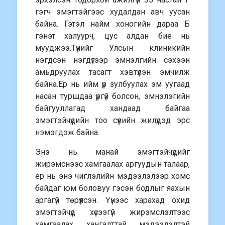
гэгч эмэгтэйгээс худалдан авч уусан
байна. Гэтэл найм хоногийн дараа Б
гэнэт халуурч, цус алдан бие нь
мууджээ.Түүнийг Улсын клиникийн
нэгдсэн нэгдүгээр эмнэлгийн сэхээн
амьдруулах тасагт хэвтүүлэн эмчилж
байна.Ер нь ийм үр зулбуулах эм уугаад
насан туршдаа үргүй болсон, эмнэлэгийн
байгууллагад хандаад байгаа
эмэгтэйчүүдийн тоо сүүлийн жилүүдэд эрс
нэмэгдэж байна.
Энэ нь манай эмэгтэйчүүдийг
жирэмснээс хамгаалах аргуудын талаар,
ер нь энэ чиглэлийн мэдээлэлээр хомс
байдаг юм боловуу гэсэн бодлыг яахын
аргагүй төрүүлсэн. Үүнээс харахад охид
эмэгтэйчүүд хүсээгүй жирэмслэлтээс
хамгаалах хангалттай мэдээлэлтэй