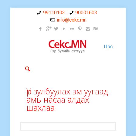
99110103
90001603
info@cekc.mn
Цэс
Үр зулбуулах эм уугаад
амь насаа алдах
шахлаа