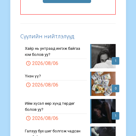
Сүүлийн нийтлэлүүд
Хайр нь унтраад ингэж байгаа
юм болов уу?
1
2026/08/06
Үнэн үү?
2026/08/06
0
Ийм хүсэл өөр хүнд төрдөг
болов уу?
1
2026/08/06
Галзуу бух шиг болгож чадсан