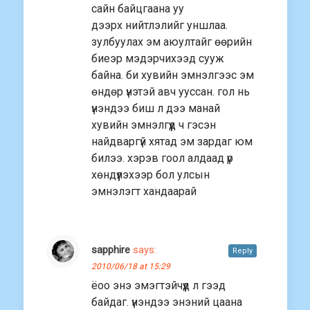
сайн байцгаана уу
дээрх нийтлэлийг уншлаа.
зулбуулах эм аюултайг өөрийн
биеэр мэдэрчихээд сууж
байна. би хувийн эмнэлгээс эм
өндөр үнэтэй авч ууссан. гол нь
үнэндээ биш л дээ манай
хувийн эмнэлгүүд ч гэсэн
найдваргүй хятад эм зардаг юм
билээ. хэрэв гоол алдаад үр
хөндүүлэхээр бол улсын
эмнэлэгт хандаарай
sapphire
says:
Reply
2010/06/18 at 15:29
ёоо энэ эмэгтэйчүүд л гээд
байдаг. үнэндээ энэний цаана