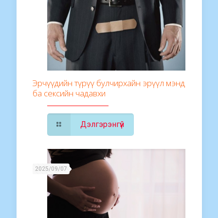
Эрчүүдийн түрүү булчирхайн эрүүл мэнд
ба сексийн чадавхи
Дэлгэрэнгүй
2025/09/07