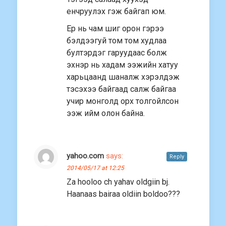
енчруулэх гэж байгап юм.
Ер нь чам шиг орон гэрээ
бэлдээгуй том том худлаа
бултэрдэг гаруудаас болж
эхнэр нь хадам ээжийн хатуу
харьцаанд шаналж хэрэлдэж
тэсэхээ байгаад салж байгаа
учир монголд орх толгойлсон
ээж ийм олон байна.
yahoo.com
says:
Reply
2014/05/17 at 12:25
Za hooloo ch yahav oldgiin bj.
Haanaas bairaa oldiin boldoo???