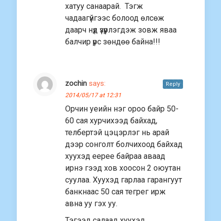
хатуу санаарай. Тэгж
чадаагүйгээс болоод өлсөж
даарч нүд үзүүрлэгдэж зовж яваа
балчир үрс зөндөө байна!!!
zochin
says:
Reply
2014/05/17 at 12:31
Орчин уеийн нэг ороо байр 50-
60 сая хурчихээд байхад,
телбертэй цэцэрлэг нь арай
дээр сонголт болчихоод байхад
хуухэд еерее байраа аваад
ирнэ гээд хов хоосон 2 оюутан
суулаа. Хуухэд гарлаа гарангуут
банкнаас 50 сая тегрег ирж
авна уу гэх уу.
Тэгээд салаад хуухэд