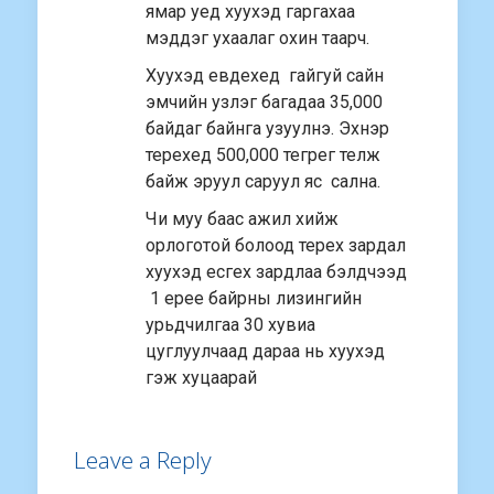
ямар уед хуухэд гаргахаа
мэддэг ухаалаг охин таарч.
Хуухэд евдехед гайгуй сайн
эмчийн узлэг багадаа 35,000
байдаг байнга узуулнэ. Эхнэр
терехед 500,000 тегрег телж
байж эруул саруул яс сална.
Чи муу баас ажил хийж
орлоготой болоод терех зардал
хуухэд есгех зардлаа бэлдчээд
1 ерее байрны лизингийн
урьдчилгаа 30 хувиа
цуглуулчаад дараа нь хуухэд
гэж хуцаарай
Leave a Reply