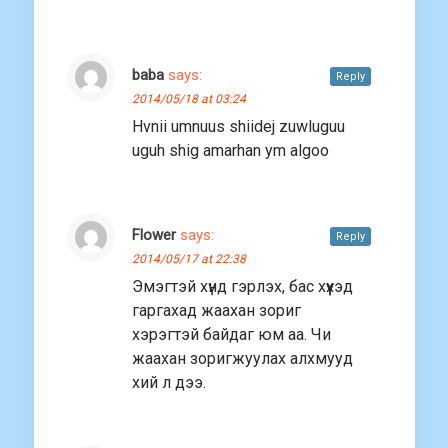
baba
says:
Reply
2014/05/18 at 03:24
Hvnii umnuus shiidej zuwluguu
uguh shig amarhan ym algoo
Flower
says:
Reply
2014/05/17 at 22:38
Эмэгтэй хүнд гэрлэх, бас хүүхэд
гаргахад жаахан зориг
хэрэгтэй байдаг юм аа. Чи
жаахан зоригжуулах алхмууд
хий л дээ.