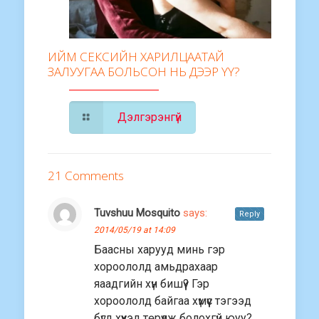
ИЙМ СЕКСИЙН ХАРИЛЦААТАЙ
ЗАЛУУГАА БОЛЬСОН НЬ ДЭЭР ҮҮ?
Дэлгэрэнгүй
21 Comments
Tuvshuu Mosquito
says:
Reply
2014/05/19 at 14:09
Баасны харууд минь гэр
хороололд амьдрахаар
яаадгийн хүн бишүү? Гэр
хороололд байгаа хүмүүс тэгээд
бүгд хүүхэд төрүүлж болохгүй юуу?