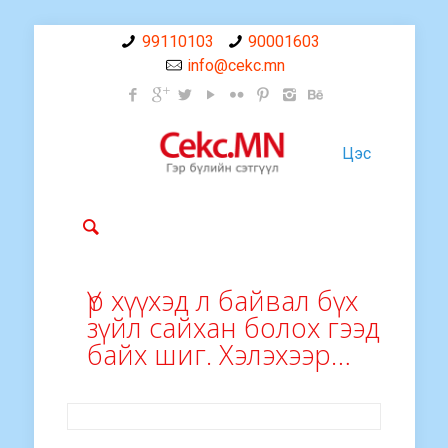
99110103
90001603
info@cekc.mn
Цэс
Үр хүүхэд л байвал бүх
зүйл сайхан болох гээд
байх шиг. Хэлэхээр…