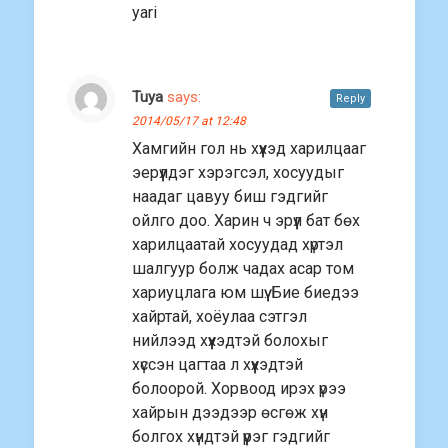
yari
Tuya
says:
Reply
2014/05/17 at 12:48
Хамгийн гол нь хүүхэд харилцааг
эерүүлдэг хэрэгсэл, хосуудыг
наадаг цавуу биш гэдгийг
ойлго доо. Харин ч эрүүл бат бөх
харилцаатай хосуудад хүртэл
шалгуур болж чадах асар том
хариуцлага юм шүү. Бие биедээ
хайртай, хоёулаа сэтгэл
нийлээд хүүхэдтэй болохыг
хүссэн цагтаа л хүүхэдтэй
болоорой. Хорвоод ирэх үрээ
хайрын дээдээр өсгөж хүн
болгох хүндтэй үүрэг гэдгийг