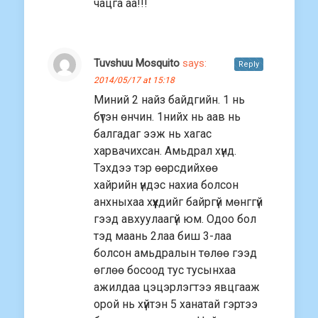
чацга аа!!!
Tuvshuu Mosquito
says:
Reply
2014/05/17 at 15:18
Миний 2 найз байдгийн. 1 нь
бүтэн өнчин. 1нийх нь аав нь
балгадаг ээж нь хагас
харвачихсан. Амьдрал хүнд.
Тэхдээ тэр өөрсдийхөө
хайрийн үндэс нахиа болсон
анхныхаа хүүхдийг байргүй мөнггүй
гээд авхуулаагүй юм. Одоо бол
тэд маань 2лаа биш 3-лаа
болсон амьдралын төлөө гээд
өглөө босоод тус тусынхаа
ажилдаа цэцэрлэгтээ явцгааж
орой нь хүйтэн 5 ханатай гэртээ