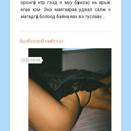
оронгүй нтр гээд л муу бүхнээс нь ярьж
өгөх юм. Энэ маягаараа удвал салж ч
магадгүй болоод байна яах вэ туслаач…
Холбоотой нийтлэл
2026/08/08