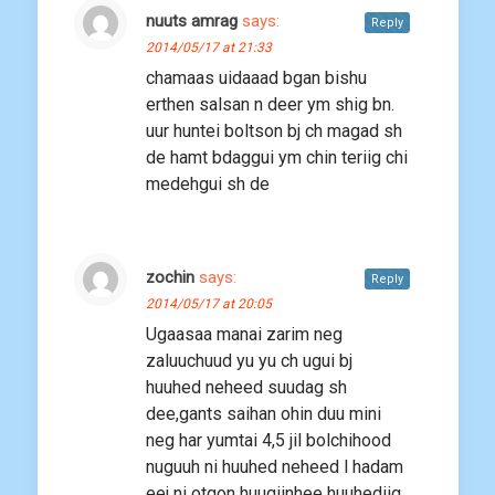
nuuts amrag
says:
Reply
2014/05/17 at 21:33
chamaas uidaaad bgan bishu
erthen salsan n deer ym shig bn.
uur huntei boltson bj ch magad sh
de hamt bdaggui ym chin teriig chi
medehgui sh de
zochin
says:
Reply
2014/05/17 at 20:05
Ugaasaa manai zarim neg
zaluuchuud yu yu ch ugui bj
huuhed neheed suudag sh
dee,gants saihan ohin duu mini
neg har yumtai 4,5 jil bolchihood
nuguuh ni huuhed neheed l hadam
eej ni otgon huugiinhee huuhediig