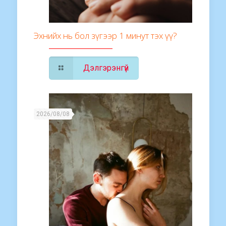
Эхнийх нь бол зүгээр 1 минут тэх үү?
Дэлгэрэнгүй
2026/08/08