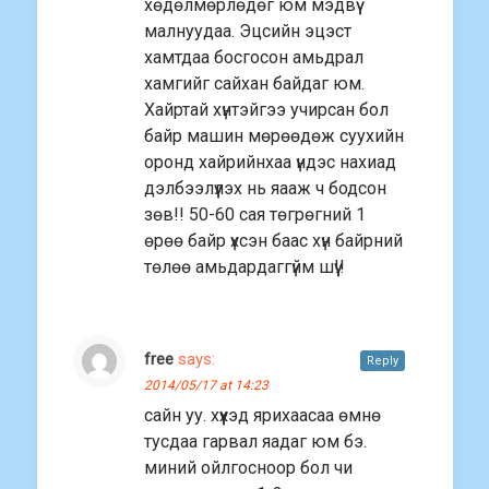
хөдөлмөрлөдөг юм мэдвүү
малнуудаа. Эцсийн эцэст
хамтдаа босгосон амьдрал
хамгийг сайхан байдаг юм.
Хайртай хүнтэйгээ учирсан бол
байр машин мөрөөдөж суухийн
оронд хайрийнхаа үндэс нахиад
дэлбээлүүлэх нь яааж ч бодсон
зөв!! 50-60 сая төгрөгний 1
өрөө байр үхсэн баас хүн байрний
төлөө амьдардаггүйм шүү!!
free
says:
Reply
2014/05/17 at 14:23
сайн уу. хүүхэд ярихаасаа өмнө
тусдаа гарвал яадаг юм бэ.
миний ойлгосноор бол чи