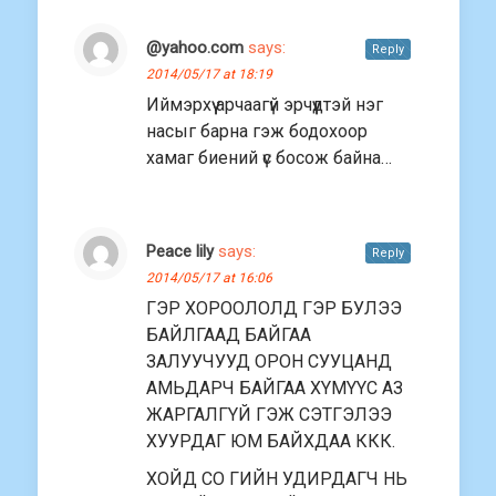
@yahoo.com
says:
Reply
2014/05/17 at 18:19
Иймэрхүү арчаагүй эрчүүдтэй нэг
насыг барна гэж бодохоор
хамаг биений үс босож байна…
Peace lily
says:
Reply
2014/05/17 at 16:06
ГЭР ХОРООЛОЛД ГЭР БУЛЭЭ
БАЙЛГААД БАЙГАА
ЗАЛУУЧУУД ОРОН СУУЦАНД
АМЬДАРЧ БАЙГАА ХYМYYС АЗ
ЖАРГАЛГYЙ ГЭЖ СЭТГЭЛЭЭ
ХУУРДАГ ЮМ БАЙХДАА ККК.
ХОЙД СО ГИЙН УДИРДАГЧ НЬ