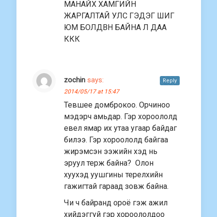
МАНАЙХ ХАМГИЙН
ЖАРГАЛТАЙ УЛС ГЭДЭГ ШИГ
ЮМ БОЛДВН БАЙНА Л ДАА
ККК
zochin
says:
Reply
2014/05/17 at 15:47
Тевшее домброкоо. Орчиноо
мэдэрч амьдар. Гэр хороололд
евел ямар их утаа угаар байдаг
билээ. Гэр хороололд байгаа
жирэмсэн ээжийн хэд нь
эруул терж байна? Олон
хуухэд уушгины терелхийн
гажигтай гараад зовж байна.
Чи ч байранд ороё гэж ажил
хийдэггуй гэр хороололдоо