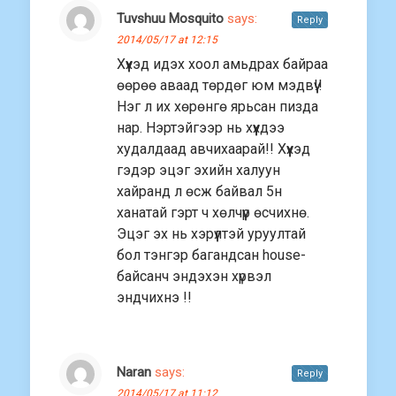
Tuvshuu Mosquito
says:
Reply
2014/05/17 at 12:15
Хүүхэд идэх хоол амьдрах байраа
өөрөө аваад төрдөг юм мэдвүү!!
Нэг л их хөрөнгө ярьсан пизда
нар. Нэртэйгээр нь хүүхдээ
худалдаад авчихаарай!! Хүүхэд
гэдэр эцэг эхийн халуун
хайранд л өсж байвал 5н
ханатай гэрт ч хөлчүүр өсчихнө.
Эцэг эх нь хэрүүлтэй уруултай
бол тэнгэр багандсан house-
байсанч эндэхэн хүрвэл
эндчихнэ !!
Naran
says:
Reply
2014/05/17 at 11:12