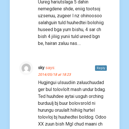
Uureg hariutslaga 5 dahin
nemegdene shde, eniig tootsoj
uzsenuu, zugeer l nz ohinoosoo
salahguin tuld huuhedtei bolohiig
huseed bga yum bishu, 4 sar ch
bish 4 jiliig yunii tuld ureed bgn
be, hairan zaluu nas….
sky
says:
Reply
2014/05/18 at 18:23
Hugjingui ulsuudiin zaluuchuudad
ger bul tolovlolt mash undur bdag.
Ted huuhdee aytai usguh orching
burduulj bj buur bolovsrold ni
hurungu oruulalt hiihiig hurtel
tolovloj bj huuhedtei boldog. Odoo
XX zuun bish Mgl chud maani ch