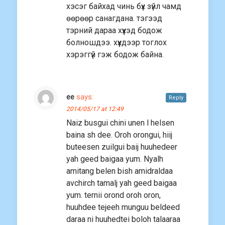
хэсэг байхад чинь бүх зүйл чамд
өөрөөр санагдана. тэгээд
тэрний дараа хүүхэд бодож
болношдээ. хүүхдээр тоглох
хэрэггүй гэж бодож байна.
ee
says:
Reply
2014/05/17 at 12:49
Naiz busgui chini unen l helsen
baina sh dee. Oroh orongui, hiij
buteesen zuilgui baij huuhedeer
yah geed baigaa yum. Nyalh
amitang belen bish amidraldaa
avchirch tamalj yah geed baigaa
yum. ternii orond oroh oron,
huuhdee tejeeh munguu beldeed
daraa ni huuhedtei boloh talaaraa