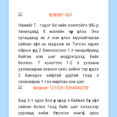
Намайг Т… гэдэг би найз охинтойго ФБ-р
танилцаад 4 жилийн нүүр үзлээ. Энэ
хугацаанд их л юм үзлээ муухайгаасаа
сайхан зүйл нь мэдээж их. Тэгсэн харин
ойрын үед 2 биенээсэээ 1 л хөндийрөөд
байгаа юм шиг мэдрэгдээд байх
боллоо. 7 хоногтоо 1-2 л уулзана
уулзахаараа зовхон секс хийнэ тэр үедээ
2 биендээ хайртай дуртай гээд л
салахаараа 1-гээ мартсан юм шиг…
Бид 2-т одоо бол үр хүүхэд л байвал бүх зүйл
сайхан болох гээд байх шиг хэлэхээр
уурлаад хийж бүтээсэн юмгүй, орох