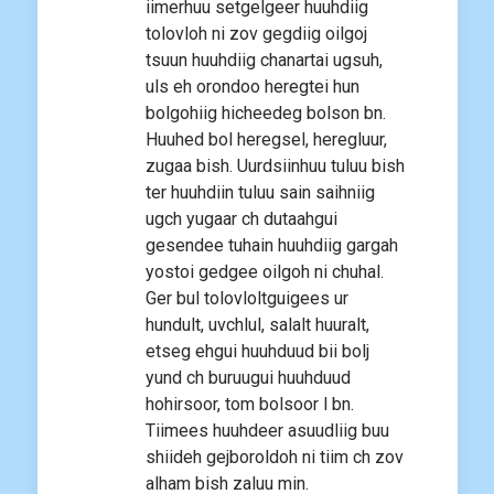
iimerhuu setgelgeer huuhdiig
tolovloh ni zov gegdiig oilgoj
tsuun huuhdiig chanartai ugsuh,
uls eh orondoo heregtei hun
bolgohiig hicheedeg bolson bn.
Huuhed bol heregsel, heregluur,
zugaa bish. Uurdsiinhuu tuluu bish
ter huuhdiin tuluu sain saihniig
ugch yugaar ch dutaahgui
gesendee tuhain huuhdiig gargah
yostoi gedgee oilgoh ni chuhal.
Ger bul tolovloltguigees ur
hundult, uvchlul, salalt huuralt,
etseg ehgui huuhduud bii bolj
yund ch buruugui huuhduud
hohirsoor, tom bolsoor l bn.
Tiimees huuhdeer asuudliig buu
shiideh gejboroldoh ni tiim ch zov
alham bish zaluu min.