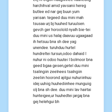
harchihval amid yavsanii hereg
butlee ed nar gej buun yum
yarisan. tegeed duu mini mah
tsusaa urj bj huuhed turuulsen.
gevch ger horoolold nyalh bie-tei
duu mini us halaj daavuu ugaagaad
ih hetsuu bna sh dee yag
unendee. turuhduu hurtel
hundreltei tursun,odoo dahaid l
nuhur ni odoo huutei l bolmoor bna
geed bgaa gesen,getel duu mini
tsalingiin zeelnees tsalngiin
zeeliin hoorond ajilgui nuhuriinhuu
idej uuhiig huuhediinhee munguiig
olj bna sh dee. duu mini lav hairtai
hunteigee,ur huuhedtei jargaj bna
gej helehgui bh