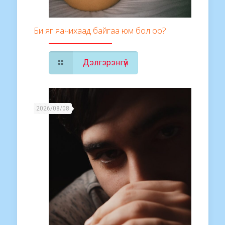
Би яг яачихаад байгаа юм бол оо?
Дэлгэрэнгүй
2026/08/08