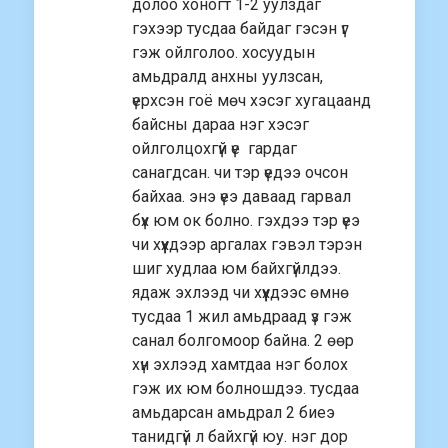
долоо хоногт 1-2 уулздаг
гэхээр тусдаа байдаг гэсэн үг
гэж ойлголоо. хосуудын
амьдралд анхны уулзсан,
үерхсэн гоё мөч хэсэг хугацаанд
байсны дараа нэг хэсэг
ойлголцохгүй үе гардаг
санагдсан. чи тэр үедээ очсон
байхаа. энэ үеэ даваад гарвал
бүх юм ок болно. гэхдээ тэр үеэ
чи хүүхдээр аргалах гэвэл тэрэн
шиг худлаа юм байхгүйлдээ.
ядаж эхлээд чи хүүхдээс өмнө
тусдаа 1 жил амьдраад үз гэж
санал болгомоор байна. 2 өөр
хүн эхлээд хамтдаа нэг болох
гэж их юм болношдээ. тусдаа
амьдарсан амьдрал 2 биеэ
танидгүй л байхгүй юу. нэг дор