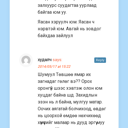
залхуурс суудагтаа уурлаад
байгаа юм уу.
Яасан хэруулч юм. Яасан ч
нэрвтэй юм. Авгай нь зовдог
байхдаа зайлуул
худалч
says:
Reply
2014/05/17 at 15:22
Шумуул Төвшөө ямар их
загнадаг гөлөг вэ?? Орох
оронгүй шээс хэвтэж олон юм
хуцдаг байна шд. Захидлын
эзэн нь л байна, мулгуу матар.
Оочих аягатай болчихоод, өвдөг
нь цоорхой өмдөө нөхчихөөд
хүмүүсийг малаар нь дууд эргүү муу