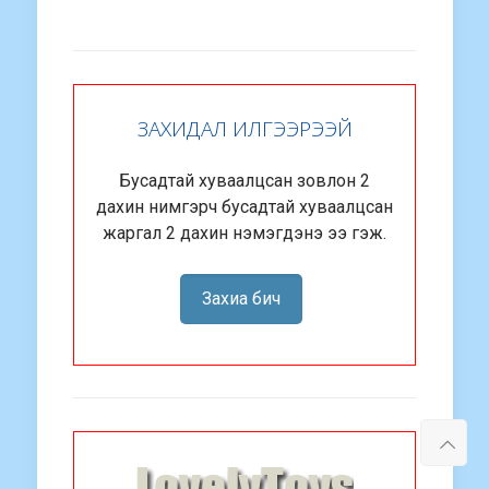
ЗАХИДАЛ ИЛГЭЭРЭЭЙ
Бусадтай хуваалцсан зовлон 2
дахин нимгэрч бусадтай хуваалцсан
жаргал 2 дахин нэмэгдэнэ ээ гэж.
Захиа бич