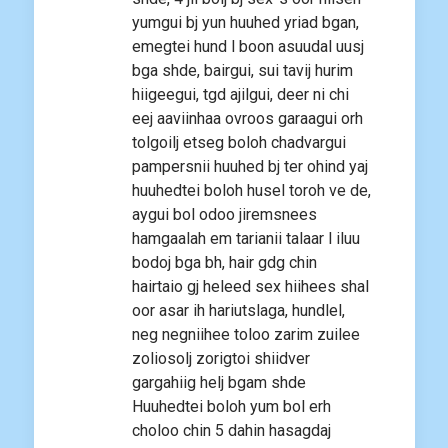
yumgui bj yun huuhed yriad bgan,
emegtei hund l boon asuudal uusj
bga shde, bairgui, sui tavij hurim
hiigeegui, tgd ajilgui, deer ni chi
eej aaviinhaa ovroos garaagui orh
tolgoilj etseg boloh chadvargui
pampersnii huuhed bj ter ohind yaj
huuhedtei boloh husel toroh ve de,
aygui bol odoo jiremsnees
hamgaalah em tarianii talaar l iluu
bodoj bga bh, hair gdg chin
hairtaio gj heleed sex hiihees shal
oor asar ih hariutslaga, hundlel,
neg negniihee toloo zarim zuilee
zoliosolj zorigtoi shiidver
gargahiig helj bgam shde
Huuhedtei boloh yum bol erh
choloo chin 5 dahin hasagdaj