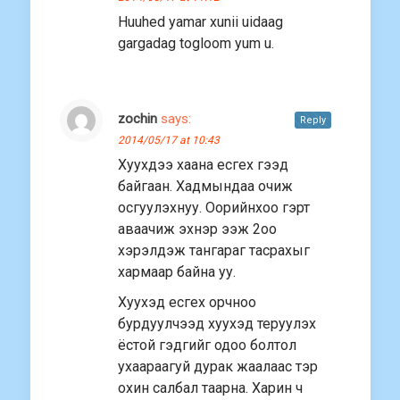
Huuhed yamar xunii uidaag
gargadag togloom yum u.
zochin
says:
Reply
2014/05/17 at 10:43
Хуухдээ хаана есгех гээд
байгаан. Хадмындаа очиж
осгуулэхнуу. Оорийнхоо гэрт
аваачиж эхнэр ээж 2оо
хэрэлдэж тангараг тасрахыг
хармаар байна уу.
Хуухэд есгех орчноо
бурдуулчээд хуухэд теруулэх
ёстой гэдгийг одоо болтол
ухаараагуй дурак жаалаас тэр
охин салбал таарна. Харин ч