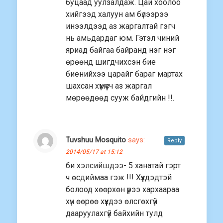
буцаад уулзалдаж. Цай хоолоо
хийгээд халуун ам бүлээрээ
инээлдээд аз жаргалтай гэгч
нь амьдардаг юм. Гэтэл чиний
яриад байгаа байранд нэг нэг
өрөөнд шигдчихсэн бие
биенийхээ царайг бараг мартах
шахсан хүмүүсч аз жаргал
мөрөөдөөд сууж байдгийн !!.
Tuvshuu Mosquito
says:
Reply
2014/05/17 at 15:12
би хэлсийшдээ- 5 ханатай гэрт
ч өсдиймаа гэж !!! Хүүхдэдтэй
болоод хөөрхөн үрээ хархаараа
хүн өөрөө хүүхдээ өлсгөхгүй
дааруулахгүй байхийн тулд