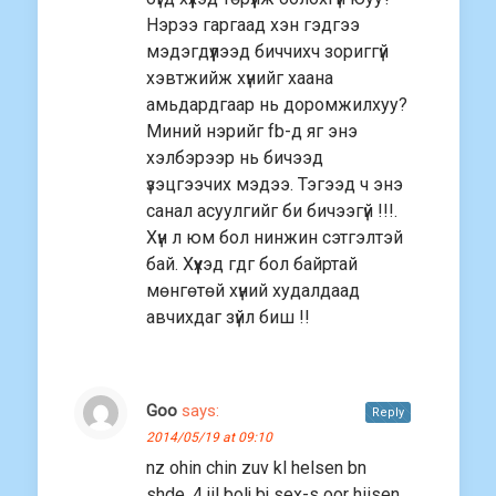
Нэрээ гаргаад хэн гэдгээ
мэдэгдүүлээд биччихч зориггүй
хэвтжийж хүнийг хаана
амьдардгаар нь доромжилхуу?
Миний нэрийг fb-д яг энэ
хэлбэрээр нь бичээд
үзэцгээчих мэдээ. Тэгээд ч энэ
санал асуулгийг би бичээгүй !!!.
Хүн л юм бол нинжин сэтгэлтэй
бай. Хүүхэд гдг бол байртай
мөнгөтөй хүний худалдаад
авчихдаг зүйл биш !!
Goo
says:
Reply
2014/05/19 at 09:10
nz ohin chin zuv kl helsen bn
shde, 4 jil bolj bj sex-s oor hiisen