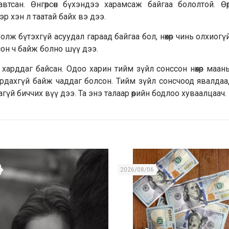
втсан. Өнгөрсөн бүхэндээ харамсаж байгаа бололтой. Өө
р хэн л таатай байх вэ дээ.
лж бүтэхгүй асуудал гараад байгаа бол, нөхөр чинь олхиогү
он ч байж болно шүү дээ.
ж харддаг байсан. Одоо харин тийм зүйл сонссон нөхөр маань 
ардахгүй байж чаддаг болсон. Тийм зүйл сонсчоод явалда
гүй биччих вүү дээ. Та энэ талаар өөрийн бодлоо хуваалцаач.
2026/08/06