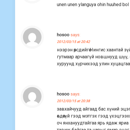
unen unen ylanguya ohin huuhed bol 
hosoo
says:
2012/03/15 at 20:42
нээрэн өөрсдийгөө Чингис хаантай
гутмаар арчаагүй новшнууд шүү,
хуруунд хүрчихээд улин хуцацгаа 
hosoo
says:
2012/03/15 at 20:38
завхайчууд айгаад бас хүний эцэг
өвдөөгүй гээд мэтгэх гээд үхэцгэ
оч янхануудтайгаа ярь ядаж яриа н
тавиж байгаа та нарыг ямар эцэг