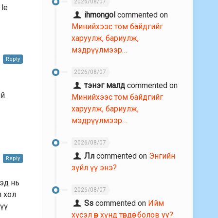
2026/08/07
 le
ihmongol
commented on
Минийхээс том байдгийг
харуулж, бариулж,
мэдрүүлмээр…
Reply
2026/08/07
тэнэг малд
commented on
ий
Минийхээс том байдгийг
харуулж, бариулж,
мэдрүүлмээр…
2026/08/07
Лл
commented on
Энгийн
Reply
зүйл үү энэ?
хэд нь
2026/08/07
л хол
Ss
commented on
Ийм
лүү
хүсэл өөр хүнд төрдөг болов уу?