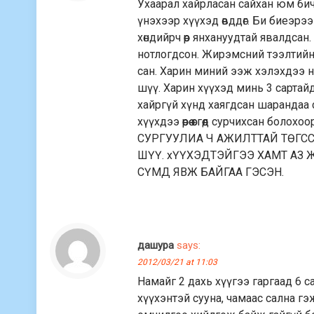
Ухаарал хайрласан сайхан юм бич
үнэхээр хүүхэд өвддөг. Би биеэрэ
хөндийрч өөр янхануудтай явалдсан.
нотлогдсон. Жирэмсний тээлтийн үе
сан. Харин миний ээж хэлэхдээ нө
шүү. Харин хүүхэд минь 3 сартайд
хайргүй хүнд хаягдсан шарандаа 
хүүхдээ өөрөө өсгөөд сурчихсан б
СУРГУУЛИА Ч АЖИЛТТАЙ ТӨГС
ШҮҮ. хҮҮХЭДТЭЙГЭЭ ХАМТ АЗ 
СҮМД ЯВЖ БАЙГАА ГЭСЭН.
дашура
says:
2012/03/21 at 11:03
Намайг 2 дахь хүүгээ гаргаад 6 са
хүүхэнтэй сууна, чамаас сална гэ