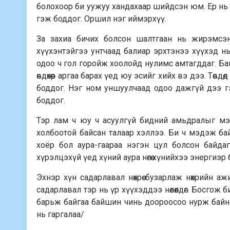
болохоор би уужуу хандахаар шийдсэн юм. Ер нь бо
гэж боддог. Оршил нэг иймэрхүү.
За захиа бичих болсон шалтгаан нь жирэмсэн 
хүүхэнтэйгээ унтчаад балиар эрхтэнээ хүүхэд н
одоо ч гол горойж хоолойд нулимс амтагддаг. Бага
өвдөхөөр аргаа барах үед юу эсийг хийх вэ дээ. Тө
боддог. Нэг ном уншуулчаад одоо дажгүй дээ гэж
боддог.
Тэр лам ч юу ч асуулгүй бидний амьдралыг мэдд
холбоотой байсан талаар хэллээ. Би ч мэдэж бай
хоёр бол аура-гаараа нэгэн цул болсон байдаг.
хүрэлцэхүй үед хүний аура нөгөө хүнийхээ энергиэр
Эхнэр хүн садарлавал нөхрөө бузарлаж нөхрийн а
садарлавал тэр нь үр хүүхэддээ нөлөөлдөг. Босго
барьж байгаа байшин чинь доороосоо нурж байна 
нь гаргалаа/