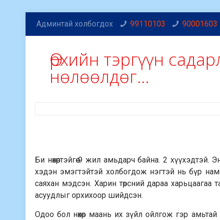
Админтай холбогдох
99110103
90001603
Өрхийн тэргүүн садар
нөлөөлдөг…
Би нөхөртэйгөө 9 жил амьдарч байна. 2 хүүхэдтэй.
хэдэн эмэгтэйтэй холбогдож нэгтэй нь бүр нам
саяхан мэдсэн. Харин төрсний дараа харьцаагаа т
асуудлыг орхихоор шийдсэн.
Одоо бол нөхөр маань их зүйл ойлгож гэр амьтай