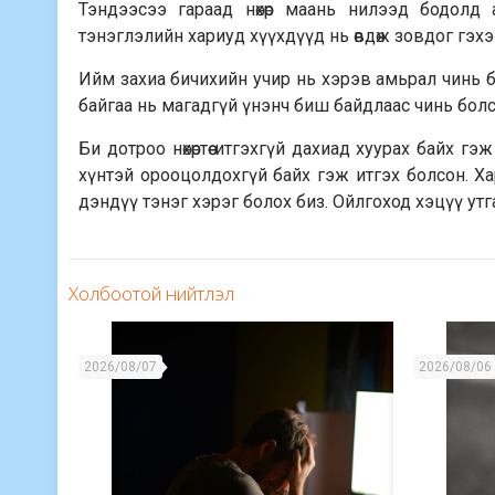
Тэндээсээ гараад нөхөр маань нилээд бодолд а
тэнэглэлийн хариуд хүүхдүүд нь өвдөж зовдог гэхээ
Ийм захиа бичихийн учир нь хэрэв амьрал чинь бо
байгаа нь магадгүй үнэнч биш байдлаас чинь болс
Би дотроо нөхөртөө итгэхгүй дахиад хуурах байх гэ
хүнтэй орооцолдохгүй байх гэж итгэх болсон. Х
дэндүү тэнэг хэрэг болох биз. Ойлгоход хэцүү утга
Холбоотой нийтлэл
2026/08/07
2026/08/06