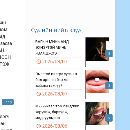
сан
Сүүлийн нийтлэлүүд
н юм
дад
БАГЫН МИНЬ АНД
наасаа
ЭХНЭРТЭЙ МИНЬ
АН.
ЯВАЛДЖЭЭ
2
ДСЭН
2026/08/07
СГЭЖ
Эмэгтэй виагра уусан л
бол арслан бар мэт
дайрна гэж үү?
2
2026/08/07
Reply
Минийхээс том байдгийг
харуулж, бариулж,
элэгч
мэдрүүлмээр…
9
аан
2026/08/06