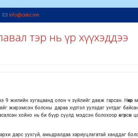
info@cekc.mn
лавал тэр нь үр хүүхэддээ
 Энэ 9 жилийн хугацаанд олон ч зүйлийг давж гарсан. Нөхөр 
айг жирэмсэн болсны дараа хүртэл уулздаг унтдаг байсан
асалсан хойно нь би бүүр сүүлд мэдсэн болохоор өнгөрсөн ц
 архи дарс уухгүй, амьдралдаа хариуцлагатай ханддаг бол