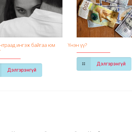
унтраад ингэж байгаа юм
Үнэн үү?
?
Дэлгэрэнгүй
Дэлгэрэнгүй