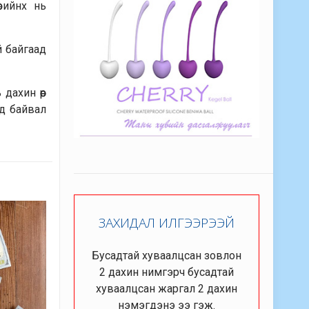
рийнх нь
й байгаад
дахин өөр
ад байвал
ЗАХИДАЛ ИЛГЭЭРЭЭЙ
Бусадтай хуваалцсан зовлон
2 дахин нимгэрч бусадтай
хуваалцсан жаргал 2 дахин
нэмэгдэнэ ээ гэж.