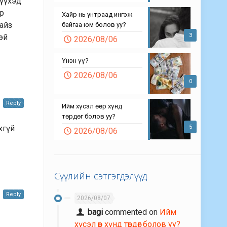
хүүхэд
эр
Хайр нь унтраад ингэж
найз
байгаа юм болов уу?
3
эй
2026/08/06
Үнэн үү?
2026/08/06
0
Reply
Ийм хүсэл өөр хүнд
төрдөг болов уу?
хгүй
5
2026/08/06
Сүүлийн сэтгэгдэлүүд
Reply
2026/08/07
bagi
commented on
Ийм
хүсэл өөр хүнд төрдөг болов уу?