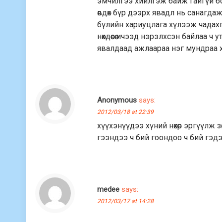
эмчилгээ хийлгэж байж гайгүй бол
өвдөх бүр дээрх явадл нь санагда
бүлийн хариуцлага хүлээж чадахг
нөхдөөсөө ичээд нэрэлхсэн байлаа 
явалдаад ажлаараа нэг мундраа х
Anonymous
says:
2012/03/18 at 22:39
хүүхэнүүдээ хүний нөхөр эргүүлж 
гээндээ ч бий гоондоо ч бий гэдэ
medee
says:
2012/03/17 at 14:28