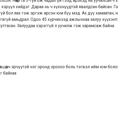
сон. Нөхөр та 3-гүй бж чадахгүй гээд ирэхэд нь уучилсан ч 
ж хэрүүл хийдэг. Дараа нь ч хүххнүүдтэй явалдсан байсан. Г
үй бол яах гэж эргэж ирсэн юм бүү мэд. Ах дүү хамаатан, 
ч утгагүй амьдрал. Одоо 45 хүрчихээд ажлынхаа залуу хүүхэнт
утгасан. Залуудаа хэрэггүй л уучилж гэж харамсаж байна.
зөвшөөрч эрчүүтэй нэг оронд орохоо боль тэгвэл ийм юм боло
г байхаа