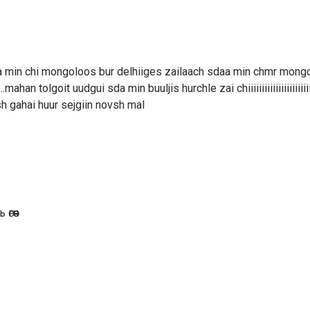
aa min chi mongoloos bur delhiiges zailaach sdaa min chmr mongo
han tolgoit uudgui sda min buuljis hurchle zai chiiiiiiiiiiiiiiiiiiiiiii
 gahai huur sejgiin novsh mal
гөөч