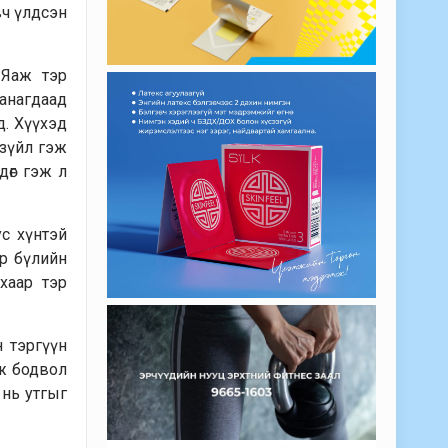
вч үлдсэн
 Яаж тэр
санагдаад
д. Хүүхэд
 зүйл гэж
дөг гэж л
ус хүнтэй
эр бүлийн
ахаар тэр
н тэргүүн
эж бодвол
 нь утгыг