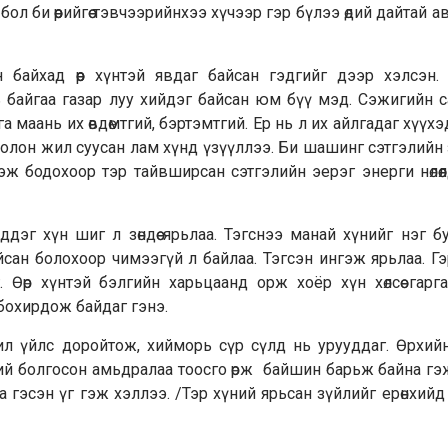
л би өөрийгөө тэвчээрийнхээ хүчээр гэр бүлээ өдий дайтай а
байхад өөр хүнтэй явдаг байсан гэдгийг дээр хэлсэн.
ь байгаа газар луу хийдэг байсан юм бүү мэд. Сэжигийн 
 маань их өвдөмтгий, бэртэмтгий. Ер нь л их айлгадаг хүүхэ
вдөд олон жил суусан лам хүнд үзүүллээ. Би шашинг сэтгэлийн
 бодохоор тэр тайвширсан сэтгэлийн эерэг энерги нөлөөл
эг хүн шиг л зөндөө ярьлаа. Тэгснээ манай хүнийг нэг б
сан болохоор чимээгүй л байлаа. Тэгсэн ингэж ярьлаа. Г
 Өөр хүнтэй бэлгийн харьцаанд орж хоёр хүн хөлсөө гарг
 бохирдож байдаг гэнэ.
жил үйлс доройтож, хийморь сүр сүлд нь урууддаг. Өрхий
ж бий болгосон амьдралаа тоосго өрж байшин барьж байна г
гэсэн үг гэж хэллээ. /Тэр хүний ярьсан зүйлийг ерөнхийд