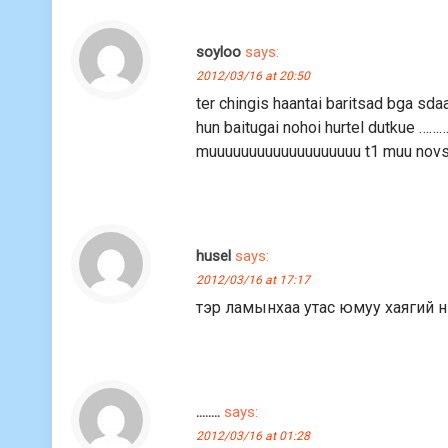
soyloo
says:
2012/03/16 at 20:50
ter chingis haantai baritsad bga sd
hun baitugai nohoi hurtel dutkue ………..ma
muuuuuuuuuuuuuuuuuuu t1 muu novsh
husel
says:
2012/03/16 at 17:17
тэр ламынхаа утас юмуу хаягий нь ө
........
says:
2012/03/16 at 01:28