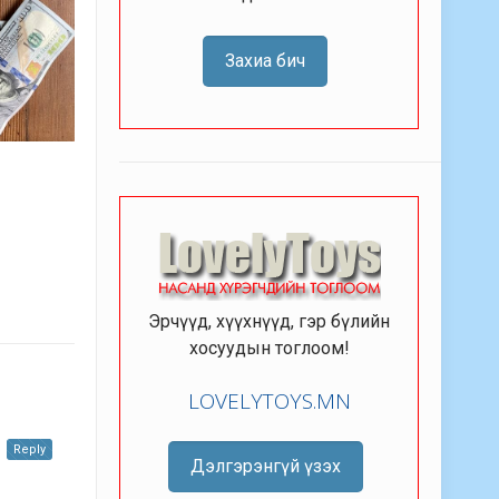
Захиа бич
Эрчүүд, хүүхнүүд, гэр бүлийн
хосуудын тоглоом!
LOVELYTOYS.MN
Reply
Дэлгэрэнгүй үзэх