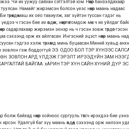
жээ. Чи их уужуу сайхан сэтгэлтэй юм. Нөхөр банзэлдахаар
э туулсан. Намайг жирэмсэн болсон үеэс нөхөр маань надаас
 Би төрөхдөө маш их оёо тавиулж, заг хүйтэн туссан гэдэг нь
дээ ч гэсэн бие их өвдөж, нөхөртөө гомдож мөн ч их уйлдаг бай
хөр садарлахаар жирэмэн эхнэр нь ч гэсэн зовж төрдөг гэсэ
аа сэхээнд орж их айлгасан. Ингэсний эцэст нөхөр маань на
суусан гэдгээ хэлж төрхөмд минь буцаасан.Миний хувьд анх
олохоор зовлон гэж боддоггүй ЭЭ. ОДОО БОЛ ТЭР ХҮНЭЭС САЛС
СӨН. ЗОВЛОН АРД ҮЛДЭЖ ГЭРЭЛТ ИРЭЭДҮЙН ЗАМ НЭЭГ
ЖАРГАЛТАЙ БАЙГАА. хАРИН ТЭР ХҮН САЙН ХҮНИЙ ДҮР Э
р болж байхад нөхөр хойноос сургууль төгсч ирэхдээ бие үэн
ж ирсэн. Удалгүй баг хүү маань өвдөөд сэхээнд орж нилээн уд