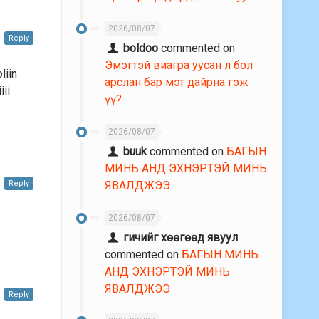
2026/08/07
Reply
boldoo
commented on
Эмэгтэй виагра уусан л бол
liin
арслан бар мэт дайрна гэж
iii
үү?
2026/08/07
buuk
commented on
БАГЫН
МИНЬ АНД ЭХНЭРТЭЙ МИНЬ
Reply
ЯВАЛДЖЭЭ
2026/08/07
гичийг хөөгөөд явуул
commented on
БАГЫН МИНЬ
АНД ЭХНЭРТЭЙ МИНЬ
ЯВАЛДЖЭЭ
Reply