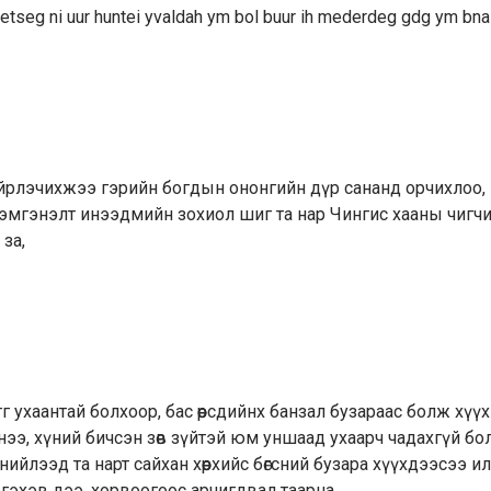
etseg ni uur huntei yvaldah ym bol buur ih mederdeg gdg ym bna
 зүйрлэчихжээ гэрийн богдын ононгийн дүр сананд орчихлоо,
 эмгэнэлт инээдмийн зохиол шиг та нар Чингис хааны чигч
за,
г ухаантай болхоор, бас өөрсдийнх банзал бузараас болж хүү
эхнээ, хүний бичсэн зөв зүйтэй юм уншаад ухаарч чадахгүй бо
ийлээд та нарт сайхан хөөрхийс бөгсний бузара хүүхдээсээ и
 гэхэв дээ, хорвоогоос арчигдвал таарна.