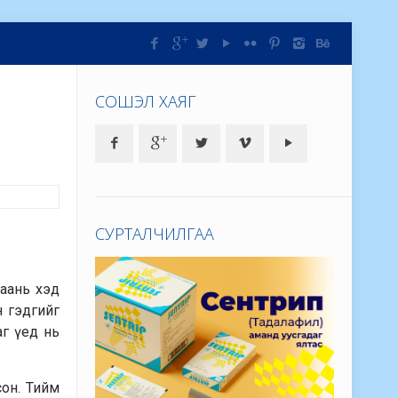
СОШЭЛ ХАЯГ
СУРТАЛЧИЛГАА
маань хэд
 гэдгийг
аг үед нь
сон. Тийм