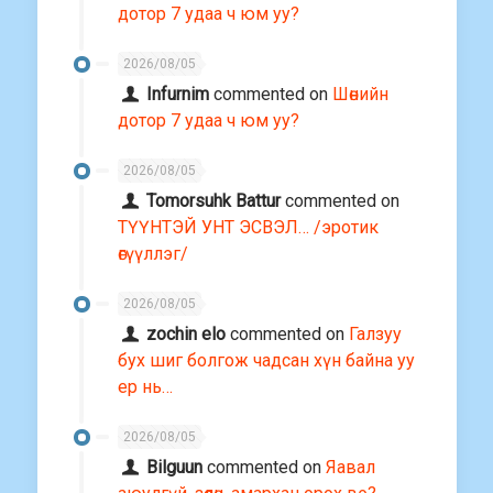
дотор 7 удаа ч юм уу?
2026/08/05
Infurnim
commented on
Шөнийн
дотор 7 удаа ч юм уу?
2026/08/05
Tomorsuhk Battur
commented on
ТҮҮНТЭЙ УНТ ЭСВЭЛ… /эротик
өгүүллэг/
2026/08/05
zochin elo
commented on
Галзуу
бух шиг болгож чадсан хүн байна уу
ер нь…
2026/08/05
Bilguun
commented on
Яавал