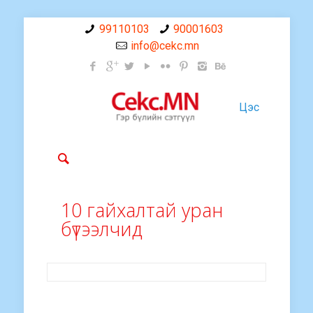
99110103
90001603
info@cekc.mn
Цэс
10 гайхалтай уран
бүтээлчид