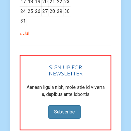
17
18
19
20
21
22
23
24
25
26
27
28
29
30
31
« Jul
SIGN UP FOR
NEWSLETTER
Aenean ligula nibh, mole stie id viverra
a, dapibus ante lobortis
Subscribe