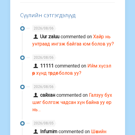
Сүүлийн сэтгэгдэлүүд
2026/08/06
Uur zaluu
commented on
Хайр нь
унтраад ингэж байгаа юм болов уу?
2026/08/06
11111
commented on
Ийм хүсэл
өөр хүнд төрдөг болов уу?
2026/08/06
сайхан
commented on
Галзуу бух
шиг болгож чадсан хүн байна уу ер
нь…
2026/08/05
Infurnim
commented on
Шөнийн