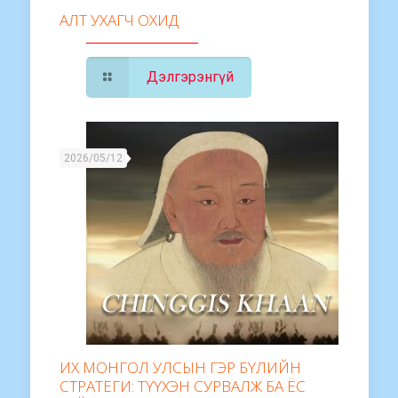
АЛТ УХАГЧ ОХИД
Дэлгэрэнгүй
2026/05/12
ИХ МОНГОЛ УЛСЫН ГЭР БҮЛИЙН
СТРАТЕГИ: ТҮҮХЭН СУРВАЛЖ БА ЁС