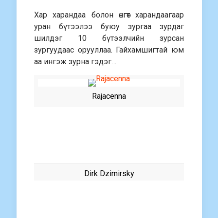
Хар харандаа болон өнгөт харандаагаар
уран бүтээлээ буюу зургаа зурдаг
шилдэг 10 бүтээлчийн зурсан
зургуудаас орууллаа. Гайхамшигтай юм
аа ингэж зурна гэдэг…
Rajacenna
Dirk Dzimirsky