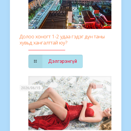
Долоо хоногт 1-2 удаа гэдэг дүн таны
хувьд хангалттай юу?
Дэлгэрэнгүй
2026/06/15