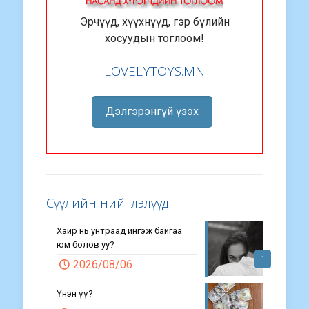
Эрчүүд, хүүхнүүд, гэр бүлийн
хосуудын тоглоом!
LOVELYTOYS.MN
Дэлгэрэнгүй үзэх
Сүүлийн нийтлэлүүд
Хайр нь унтраад ингэж байгаа
юм болов уу?
1
2026/08/06
Үнэн үү?