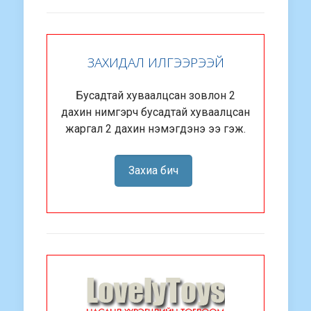
ЗАХИДАЛ ИЛГЭЭРЭЭЙ
Бусадтай хуваалцсан зовлон 2
дахин нимгэрч бусадтай хуваалцсан
жаргал 2 дахин нэмэгдэнэ ээ гэж.
Захиа бич