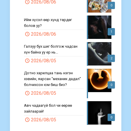
2026/08/06
0
Ийм хүсэл өөр хүнд төрдөг
болов уу?
1
2026/08/06
Галзуу бух шиг болгож чадсан
хүн байна уу ер нь…
2
2026/08/05
Дотно харилцаа тань нэгэн
хэвийн, яарсан “механик дадал”
болчихсон юм биш биз?
0
2026/08/05
Авч чадаагүй бол чи өөрөө
зайлаарай!
0
2026/08/05