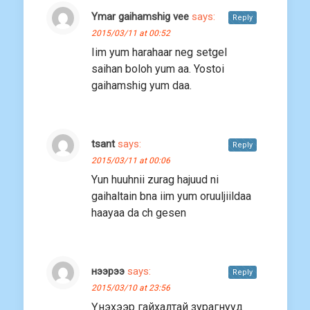
Ymar gaihamshig vee
says:
Reply
2015/03/11 at 00:52
Iim yum harahaar neg setgel
saihan boloh yum aa. Yostoi
gaihamshig yum daa.
tsant
says:
Reply
2015/03/11 at 00:06
Yun huuhnii zurag hajuud ni
gaihaltain bna iim yum oruuljiildaa
haayaa da ch gesen
нээрээ
says:
Reply
2015/03/10 at 23:56
Үнэхээр гайхалтай зурагнууд