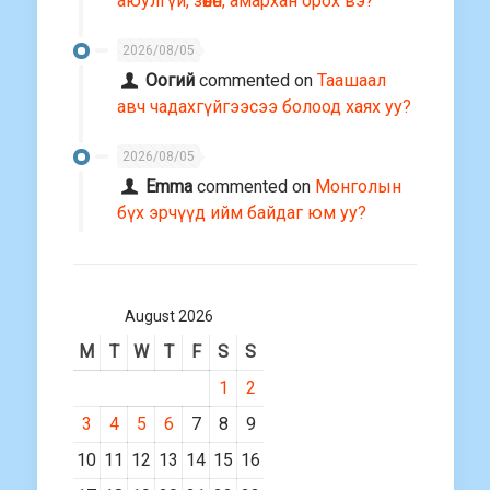
аюулгүй, зөөлөн, амархан орох вэ?
2026/08/05
Оогий
commented on
Таашаал
авч чадахгүйгээсээ болоод хаях уу?
2026/08/05
Emma
commented on
Монголын
бүх эрчүүд ийм байдаг юм уу?
August 2026
M
T
W
T
F
S
S
1
2
3
4
5
6
7
8
9
10
11
12
13
14
15
16