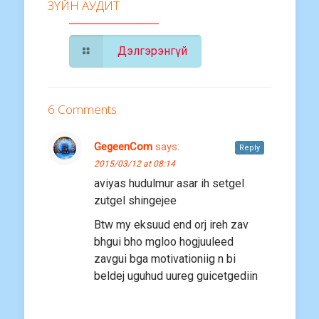
ЗҮЙН АУДИТ
Дэлгэрэнгүй
6 Comments
GegeenCom
says:
Reply
2015/03/12 at 08:14
aviyas hudulmur asar ih setgel
zutgel shingejee
Btw my eksuud end orj ireh zav
bhgui bho mgloo hogjuuleed
zavgui bga motivationiig n bi
beldej uguhud uureg guicetgediin