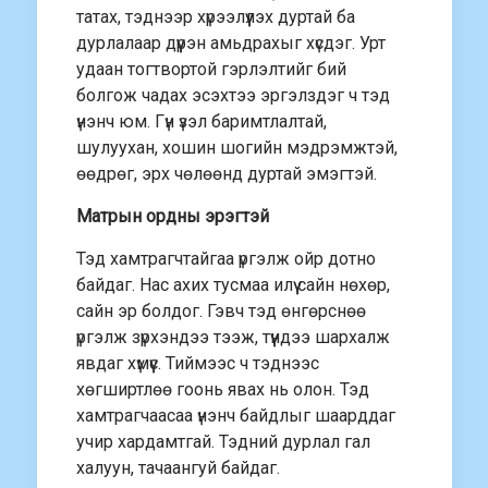
татах, тэднээр хүрээлүүлэх дуртай ба
дурлалаар дүүрэн амьдрахыг хүсдэг. Урт
удаан тогтвортой гэрлэлтийг бий
болгож чадах эсэхтээ эргэлздэг ч тэд
үнэнч юм. Гүн үзэл баримтлалтай,
шулуухан, хошин шогийн мэдрэмжтэй,
өөдрөг, эрх чөлөөнд дуртай эмэгтэй.
Матрын ордны эрэгтэй
Тэд хамтрагчтайгаа үргэлж ойр дотно
байдаг. Нас ахих тусмаа илүү сайн нөхөр,
сайн эр болдог. Гэвч тэд өнгөрснөө
үргэлж зүрхэндээ тээж, түүндээ шархалж
явдаг хүмүүс. Тиймээс ч тэднээс
хөгширтлөө гоонь явах нь олон. Тэд
хамтрагчаасаа үнэнч байдлыг шаарддаг
учир хардамтгай. Тэдний дурлал гал
халуун, тачаангуй байдаг.