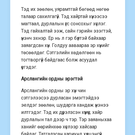
Тэд их зөөлөн, уярамтгай бөгөөд нөгөө
талаар сахилгагүй. Тэд хайртай хүнээсээ
магтаал, дурлалын үгс сонсохыг хүслэг.
Тэд гайхалтай ээж, сайн гэрийн эзэгтэй,
үнэнч эхнэр. Ер нь л гэр бүлтэй байхаар
заяагдсан хүн. Голдуу ааваараа эр хүнийг
төсөөлдөг. Сэтгэлийн хөдөлгөөн нь
тогтворгүй байдгаас болж асуудал
үүсгэдэг.
Арслангийн ордны эрэгтэй
Арслангийн ордны эр хүн чин
сэтгэлээсээ дурласан эмэгтэйдээ
эелдэг зөөлөн, шударга хандаж үнэнээ
илтгэдэг. Тэд их дүрэлзсэн хүмүүс, хайр
дурлалын тал дээр ч тэр. Тэр заяаныхаа
ханийг өөрийнхөө хүслээр хайсаар
байдаг. Татгалзсан хариунд хүлцэнгүй