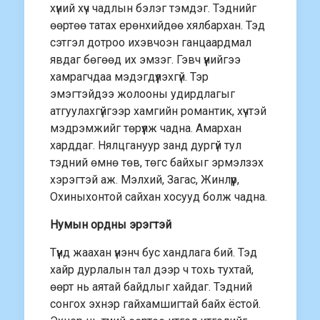
хүний хүч чадлын бэлэг тэмдэг. Тэднийг
өөртөө татах ерөнхийдөө хялбархан. Тэд
сэтгэл дотроо ихэвчоэн ганцаардмал
явдаг бөгөөд их эмзэг. Гэвч үүнийгээ
хамрагчдаа мэдэгдүүлэхгүй. Тэр
эмэгтэйдээ жолооны удирдлагыг
атгуулахгүйгээр хамгийн романтик, хүчтэй
мэдрэмжийг төрүүлж чадна. Амархан
харддаг. Нялцгануур занд дургүй тул
тэдний өмнө төв, төгс байхыг эрмэлзэх
хэрэгтэй аж. Мэлхий, Загас, Жинлүүр,
Охиныхонтой сайхан хосууд болж чадна.
Нумын ордны эрэгтэй
Түүнд жаахан үнэнч бус хандлага бий. Тэд
хайр дурлалын тал дээр ч тохь тухтай,
өөрт нь аятай байдлыг хайдаг. Тэдний
сонгох эхнэр гайхамшигтай байх ёстой.