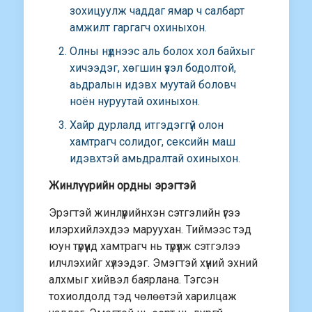
зохицуулж чаддаг ямар ч салбарт
амжилт гаргагч охиныхон.
Олны нүднээс аль болох хол байхыг
хичээдэг, хөгшин үзэл бодолтой,
аьдралын идэвх муутай боловч
ноён нуруутай охиныхон.
Хайр дурлалд итгэдэггүй олон
хамтрагч солидог, сексийн маш
идэвхтэй амьдралтай охиныхон.
Жинлүүрийн ордны эрэгтэй
Эрэгтэй жинлүүрийнхэн сэтгэлийн үгээ
илэрхийлэхдээ маруухан. Тиймээс тэд
юун түрүүнд хамтрагч нь түрүүлж сэтгэлээ
илчлэхийг хүлээдэг. Эмэгтэй хүний эхний
алхмыг хийвэл баярлана. Тэгсэн
тохиолдолд тэд чөлөөтэй харилцаж