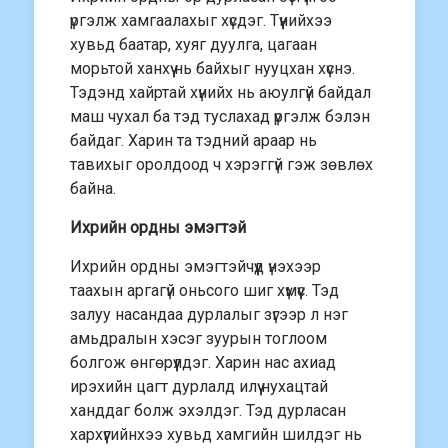
үргэлж хамгаалахыг хүсдэг. Түүнийхээ
хувьд баатар, хуяг дуулга, цагаан
морьтой ханхүү нь байхыг нууцхан хүснэ.
Тэдэнд хайртай хүнийх нь аюулгүй байдал
маш чухал ба тэд туслахад үргэлж бэлэн
байдаг. Харин та тэдний араар нь
тавихыг оролдоод ч хэрэггүй гэж зөвлөх
байна.
Ихрийн ордны эмэгтэй
Ихрийн ордны эмэгтэйчүүд үнэхээр
таахын аргагүй оньсого шиг хүмүүс. Тэд
залуу насандаа дурлалыг зүгээр л нэг
амьдралын хэсэг зуурын тоглоом
болгож өнгөрүүлдэг. Харин нас ахиад
ирэхийн цагт дурлалд илүү нухацтай
ханддаг болж эхэлдэг. Тэд дурласан
хархүүгийнхээ хувьд хамгийн шилдэг нь