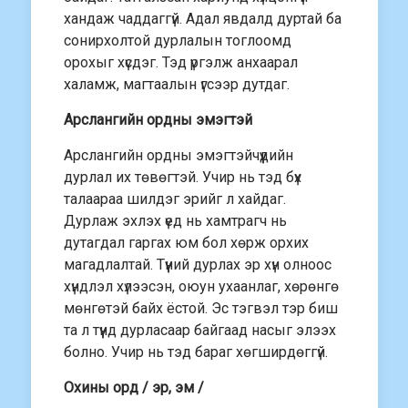
хандаж чаддаггүй. Адал явдалд дуртай ба
сонирхолтой дурлалын тоглоомд
орохыг хүсдэг. Тэд үргэлж анхаарал
халамж, магтаалын үгсээр дутдаг.
Арслангийн ордны эмэгтэй
Арслангийн ордны эмэгтэйчүүдийн
дурлал их төвөгтэй. Учир нь тэд бүх
талаараа шилдэг эрийг л хайдаг.
Дурлаж эхлэх үед нь хамтрагч нь
дутагдал гаргах юм бол хөрж орхих
магадлалтай. Түүний дурлах эр хүн олноос
хүндлэл хүлээсэн, оюун ухаанлаг, хөрөнгө
мөнгөтэй байх ёстой. Эс тэгвэл тэр биш
та л түүнд дурласаар байгаад насыг элээх
болно. Учир нь тэд бараг хөгширдөггүй.
Охины орд / эр, эм /