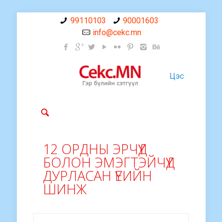
99110103
90001603
info@cekc.mn
Цэс
12 ОРДНЫ ЭРЧҮҮД
БОЛОН ЭМЭГТЭЙЧҮҮД
ДУРЛАСАН ҮЕИЙН
ШИНЖ