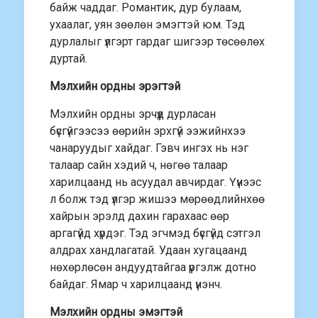
байж чаддаг. Романтик, дур булаам,
ухаалаг, уян зөөлөн эмэгтэй юм. Тэд
дурлалыг үлгэрт гардаг шигээр төсөөлөх
дуртай.
Мэлхийн ордны эрэгтэй
Мэлхийн ордны эрчүүд дурласан
бүсгүйгээсээ өөрийн эрхгүй ээжийнхээ
чанаруудыг хайдаг. Гэвч ингэх нь нэг
талаар сайн хэдий ч, нөгөө талаар
харилцаанд нь асуудал авчирдаг. Үүнээс
л болж тэд үлгэр жишээ мөрөөдлийнхөө
хайрын эрэлд дахин гарахаас өөр
аргагүйд хүрдэг. Тэд эгчмэд бүсгүйд сэтгэл
алдрах хандлагатай. Удаан хугацаанд
нөхөрлөсөн андуудтайгаа үргэлж дотно
байдаг. Ямар ч харилцаанд үнэнч.
Мэлхийн ордны эмэгтэй