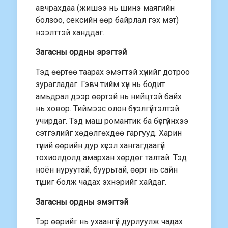
авчрахдаа (жишээ нь шинэ маягийн
болзоо, сексийн өөр байрлал гэх мэт)
нээлттэй ханддаг.
Загасны ордны эрэгтэй
Тэд өөртөө таарах эмэгтэй хүнийг дотроо
зурагладаг. Гэвч тийм хүн нь бодит
амьдрал дээр өөртэй нь нийцтэй байх
нь ховор. Тиймээс олон бүтэлгүйтэлтэй
учирдаг. Тэд маш романтик ба бүсгүйнхээ
сэтгэлийг хөдөлгөхдөө гаргууд. Харин
түүний өөрийн дур хүсэл хангагдаагүй
тохиолдолд амархан хөрдөг талтай. Тэд
ноён нуруутай, буурьтай, өөрт нь сайн
түшиг болж чадах эхнэрийг хайдаг.
Загасны ордны эмэгтэй
Тэр өөрийг нь ухаангүй дурлуулж чадах