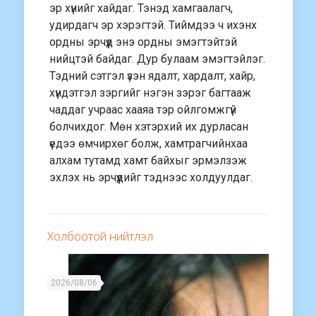
эр хүнийг хайдаг. Тэнэд хамгаалагч,
удирдагч эр хэрэгтэй. Тиймдээ ч ихэнх
ордны эрчүүд энэ ордны эмэгтэйтэй
нийцтэй байдаг. Дур булаам эмэгтэйлэг.
Тэдний сэтгэл үзэн ядалт, хардалт, хайр,
хүндэтгэл зэргийг нэгэн зэрэг багтааж
чаддаг учраас хааяа тэр ойлгомжгүй
болчихдог. Мөн хэтэрхий их дурласан
үедээ өмчирхөг болж, хамтрагчийнхаа
алхам тутамд хамт байхыг эрмэлзэж
эхлэх нь эрчүүдийг тэднээс холдуулдаг.
Холбоотой нийтлэл
2026/08/06