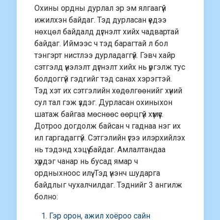
Охины ордны дурлал эр эм ялгаагүй
ижилхэн байдаг. Тэд дурласан үедээ
нөхцөл байдалд дүгнэлт хийх чадвартай
байдаг. Иймээс ч тэд барагтай л бол
тэнгэрт нистлээ дурладаггүй. Гэвч хайр
сэтгэлд үнэлэлт дүгнэлт хийх нь үргэлж тус
болдоггүй гэдгийг тэд санах хэрэгтэй.
Тэд хэт их сэтгэлийн хөдөлгөөнийг хүний
сул тал гэж үздэг. Дурласан охиныхон
шатаж байгаа мөснөөс өөрцгүй хүмүүс.
Дотроо догдолж байсан ч гаднаа нэг их
ил гаргадаггүй. Сэтгэлийн үгээ илэрхийлэх
нь тэдэнд хэцүү байдаг. Амлалтандаа
хүрдэг чанар нь бусад ямар ч
ордныхноос илүү. Тэд үнэнч шударга
байдлыг чухалчилдаг. Тэднийг 3 ангилж
болно:
Гэр орон, ажил хоёроо сайн