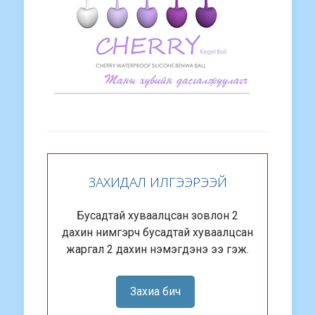
ЗАХИДАЛ ИЛГЭЭРЭЭЙ
Бусадтай хуваалцсан зовлон 2
дахин нимгэрч бусадтай хуваалцсан
жаргал 2 дахин нэмэгдэнэ ээ гэж.
Захиа бич