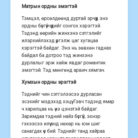
Матрын ордны эмэгтэй
Тэмцэл, өрсөлдөөнд дуртай эрчүүд энэ
ордны бүсгүйчүүдийг сонгох хэрэгтэй.
Тэдэнд өөрийн жинхэнэ сэтгэлийг
илэрхийлэхэд үргэлж цаг хугацаа
хэрэгтэй байдаг. Энэ нь зөвхөн гаднах
байдал ба дотроо тэд жинхэнэ
дурлалыг эрж хайж явдаг романтик
эмэгтэй. Тэд мөнгөнд арвич хямгач.
Хумхын ордны эрэгтэй
Тэднийг чин сэтгэлээсээ дурласан
эсэхийг мэдэхэд хэцүү. Гэвч тэдэнд ямар
ч харилцаа нь үнэ цэнэтэй байдаг.
Заримдаа тэдний найз бүсгүй, эхнэр
гэхээсээ илүү анд нөхөр нь юм шиг
санагдах үе бий. Тэднийг танд хайраа