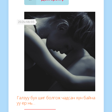
2026/08/05
Галзуу бух шиг болгож чадсан хүн байна
уу ер нь…