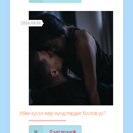
2026/08/06
Ийм хүсэл өөр хүнд төрдөг болов уу?
Дэлгэрэнгүй