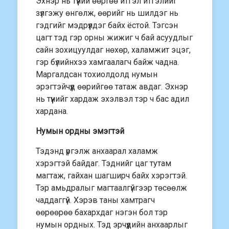
Эхнэр нь түүний өөртөө итгэл итгэлийг
зүлгэжу өнгөлж, өөрийг нь шилдэг нь
гэдгийг мэдрүүлдэг байх ёстой. Тэгсэн
цагт тэд гэр орны жижиг ч бай асуудлыг
сайн зохицуулдаг нөхөр, халамжит эцэг,
гэр бүлийнхээ хамгаалагч байж чадна.
Маргалдсан тохиолдолд нумын
эрэгтэйчүүд өөрийгөө татаж авдаг. Эхнэр
нь түүнийг хардаж эхэлвэл тэр ч бас адил
хардана.
Нумын ордны эмэгтэй
Тэдэнд үргэлж анхаарал халамж
хэрэгтэй байдаг. Тэднийг цаг тутам
магтаж, гайхан шагширч байх хэрэгтэй.
Тэр амьдралыг магтаалгүйгээр төсөөлж
чаддаггүй. Хэрэв таны хамтрагч
өөрөөрөө бахархдаг нэгэн бол тэр
нумын ордных. Тэд эрчүүдийн анхаарлыг