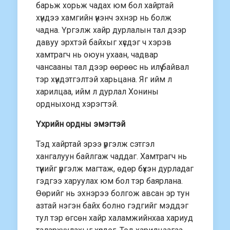
барьж хорьж чадах юм бол хайртай
хүндээ хамгийн үнэнч эхнэр нь болж
чадна. Үргэлж хайр дурлалын тал дээр
давуу эрхтэй байхыг хүсдэг ч хэрэв
хамтрагч нь оюун ухаан, чадвар
чансааны тал дээр өөрөөс нь илүү байвал
тэр хүндэтгэлтэй харьцана. Яг ийм л
харилцаа, ийм л дурлал Хонины
ордныхонд хэрэгтэй.
Үхрийн ордны эмэгтэй
Тэд хайртай эрээ үргэлж сэтгэл
хангалуун байлгаж чаддаг. Хамтрагч нь
түүнийг үргэлж магтаж, өдөр бүхэн дурладаг
гэдгээ харуулах юм бол тэр баярлана.
Өөрийг нь эхнэрээ болгож авсан эр тун
азтай нэгэн байх болно гэдгийг мэддэг
тул тэр өгсөн хайр халамжийнхаа хариуд