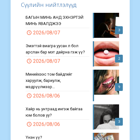
Сүүлийн нийтлэлүүд
БАГЫН МИНЬ АНД ЭХНЭРТЭЙ
МИНЬ ЯВАЛДЖЭЭ
3
2026/08/07
Эмэгтэй виагра уусан л бол
арслан бар мэт дайрна гэж үү?
2
2026/08/07
Минийхээс том байдгийг
харуулж, бариулж,
мэдрүүлмээр…
9
2026/08/06
Хайр нь унтраад ингэж байгаа
юм болов уу?
3
2026/08/06
Үнэн үү?