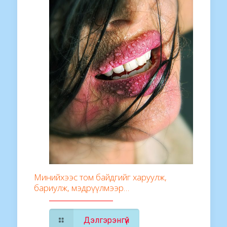
Минийхээс том байдгийг харуулж,
бариулж, мэдрүүлмээр…
Дэлгэрэнгүй