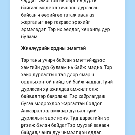
чаддаг. Эмэгтэй нь өөрт нь дургүй
байгааг мэдвэл хичнээн дурласан
байсан ч өөрийгөө татаж аван аз
жаргалыг өөр газраас эрэхийг
эрмэлздэг. Тэр их эелдэг, хүлцэнгүй, дур
булаам.
Жинлүүрийн ордны эмэгтэй
Тэр таны учирч байсан эмэгтэйчүүдээс
хамгийн дур булаам нь байж мэднэ. Тэр
хайр дурлалтын тал дээр ямар ч
ордныхонтой нийцтэй байж чаддаг.Түүний
дурласан хүн ажилдаа амжилт олж
байвал тэр баярлана. Тэр хайрлагдаж
бугаа мэдрэхдээ жаргалтай болдог.
Анхаарал халамжаар дутвал түүний
дурлалын эцэс ирнэ. Түүнд дараагийн эр
үргэлж бэлэн байдаг.Тэр муухай заваан
байдал, чанга дуу чимээг үзэн яддаг.