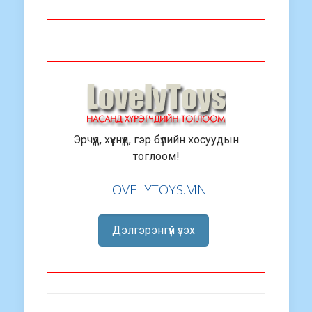
Эрчүүд, хүүхнүүд, гэр бүлийн хосуудын
тоглоом!
LOVELYTOYS.MN
Дэлгэрэнгүй үзэх