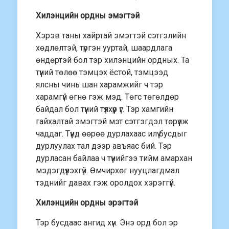
Хилэнцийн ордны эмэгтэй
Хэрэв таны хайртай эмэгтэй сэтгэлийн
хөдлөлтэй, түргэн ууртай, шаардлага
өндөртэй бол тэр хилэнцийн ордных. Та
түүний төлөө тэмцэх ёстой, тэмцээд
ялсны чинь шан харамжийг ч тэр
харамгүй өгнө гэж мэд. Төгс төгөлдөр
байдал бол түүний түлхүүр үг. Тэр хамгийн
гайхалтай эмэгтэй мэт сэтгэгдэл төрүүлж
чаддаг. Түүнд өөрөө дурлахаас илүү бусдыг
дурлуулах тал дээр авъяас бий. Тэр
дурласан байлаа ч түүнийгээ тийм амархан
мэдэгдүүлэхгүй. Өмчирхөг нууцлагдмал
тэднийг давах гэж оролдох хэрэггүй.
Хилэнцийн ордны эрэгтэй
Тэр бусдаас ангид хүн. Энэ орд бол эр