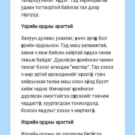
талархуулахыг хүсдэг. Тэд харилцаагаа
удаан тогтвортой байлгах тал дээр
гаргууд.
Үхрийн ордны эрэгтэй
Халуун дулаан, ухаалаг, үнэнч эрчүүд бол
үхрийн ордныхон. Тэд маш халамжтай,
хаана ч явж байсан хайртай хүндээ санаа
тавьж байдаг. Дурласан үхрийнхэн чамин
тансаг бэлэг өгөхдөө “мастер”. Тэр хэзээ
ч өөр эртэй өрсөлдөхийг хүсэхгүй, гэвч
хайрынхаа төлөө маш олон зүйлд буулт
хийж чадна. Өмчирхөг үхрийнхэн
дурласан эмэгтэйгээ сүүлрэхийг тэвчиж
чаддаггүй, хууртагдсан тохиолдолд
болсон явдлыг хэзээ ч мартахгүй.
Ихрийн ордны эрэгтэй
Ихрийн ордны эр дурласан бүсгүйгээ