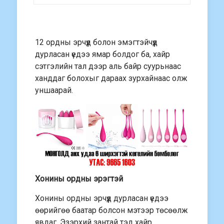
12 ордны эрчүүд болон эмэгтэйчүүд
дурласан үедээ ямар болдог ба, хайр
сэтгэлийн тал дээр аль байр суурьнаас
ханддаг болохыг дараах зурхайнаас олж
уншаарай.
Хонины ордны эрэгтэй
Хонины ордны эрчүүд дурласан үедээ
өөрийгөө баатар болсон мэтээр төсөөлж
явдаг. Эзэрхий зантай тэд хайр