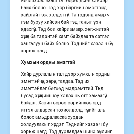
илчлэхээс нааш та төөрөлдсөн хэвээр
байх болно. Тэд хэр баргийн эмэгтэйд
хайртай гэж хэлдэггүй. Та тэдэнд ямар ч
гэм буруу хийсэн бай тэд таныг үзэн
ядахгүй. Тэд бол хайрламаар, хөгжилтэй
хүмүүс ба тэдэнтэй хамт байхдаа та сэтгэл
хангалуун байх болно. Тэднийг хэзээ ч бүү
хорьж цагд.
Хумхын ордны эмэгтэй
Хайр дурлалын тал дээр хумхын ордны
эмэгтэйчүүд зөрүүд талдаа. Тэд их
эмэгтэйлэг бөгөөд мэдрэмтгий. Түүнд
бусад хүмүүсийн юу хэлэх нь огт хамаагүй
байдаг. Харин өөрөө өөрийнхөө эрд
итгэл алдарсан тохиолдолд түүнийг аль
болох амьдралаасаа хурдан
холдуулахыг хүсдэг. Тэднийг хэзээ ч бүү
хорьж цагд. Тэд дурлалдаа шинэ зүйлийг