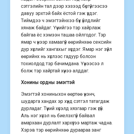
сэтгэлийн тал дээр хэзээд бүсгүйгээсээ
давуу эрхтэй байх ёстой гэж үздэг.
Тиймдээ ч эмэгтэйнхээ бүх үйлдлийг
хянаж байдаг. Үүнийгээ тэр хайрлаж
байгаа ёс хэмээн ташаа ойлгодог. Тэр
ямар ч үнээр хамаагүй өөрийнхөө сексийн
дур хүслийг хангахыг хүсдэг. Ямар нэг зүйл
өөрийнх нь хүслээс гадуур болсон
тохиолдод тэр бачимдана. Үүнээсээ л
болж тэр хайртай хүнээ алддаг.
Хонины ордны эмэгтэй
Эмэгтэй хониныхон өөртөө үнэнч,
шударга хандах эр хүнд сэтгэл татагдаж
дурладаг. Түүний хүсэлд хязгаар гэж үгүй.
Аль нэг хүсэл нь биелэхгүй байвал
амархаан дурлалт хархүүгээ мартаж чадна.
Хэрэв тэр өөрийнхөө дураараа занг