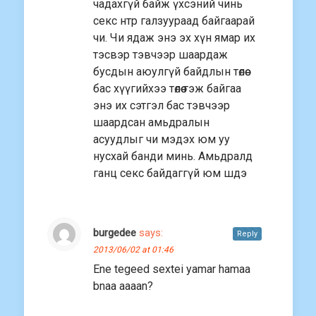
чадахгүй байж үхсэний чинь
секс нтр галзуураад байгаарай
чи. Чи ядаж энэ эх хүн ямар их
тэсвэр тэвчээр шаардаж
бусдын аюулгүй байдлын төлөө
бас хүүгийхээ төлөө гэж байгаа
энэ их сэтгэл бас тэвчээр
шаардсан амьдралын
асуудлыг чи мэдэх юм уу
нусхай банди минь. Амьдралд
ганц секс байдаггүй юм шдэ
burgedee
says:
Reply
2013/06/02 at 01:46
Ene tegeed sextei yamar hamaa
bnaa aaaan?