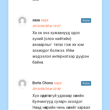
хаха
says:
Reply
2013/05/30 at 10:27
Ха ха энэ хужаанууд одоо
хүний (олон нийтийн)
ахнаарлыг татах гэж их юм
зохиодог болжээ. Ийм
мэдээлэл интернэтээр дүүрэн
байна.
Borte Chono
says:
Reply
2013/05/29 at 22:30
Хүн хөдөлгөөнгүй удахаар хөлийн
булчингууд суларч эхэлдэг.
Наад нөхрийн чинь хөлийг харвал