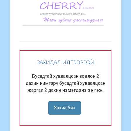
ЗАХИДАЛ ИЛГЭЭРЭЭЙ
Бусадтай хуваалцсан зовлон 2
дахин нимгэрч бусадтай хуваалцсан
жаргал 2 дахин нэмэгдэнэ ээ гэж.
Захиа бич