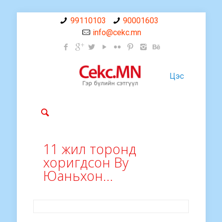
99110103
90001603
info@cekc.mn
Цэс
11 жил торонд
хоригдсон Ву
Юаньхон…