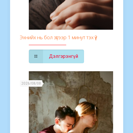
Эхнийх нь бол зүгээр 1 минут тэх үү?
Дэлгэрэнгүй
2026/08/08