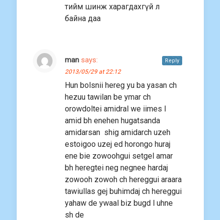
тийм шинж харагдахгүй л
байна даа
man
says:
Reply
2013/05/29 at 22:12
Hun bolsnii hereg yu ba yasan ch
hezuu tawilan be ymar ch
orowdoltei amidral we iimes l
amid bh enehen hugatsanda
amidarsan shig amidarch uzeh
estoigoo uzej ed horongo huraj
ene bie zowoohgui setgel amar
bh heregtei neg negnee hardaj
zowooh zowoh ch hereggui araara
tawiullas gej buhimdaj ch hereggui
yahaw de ywaal biz bugd l uhne
sh de