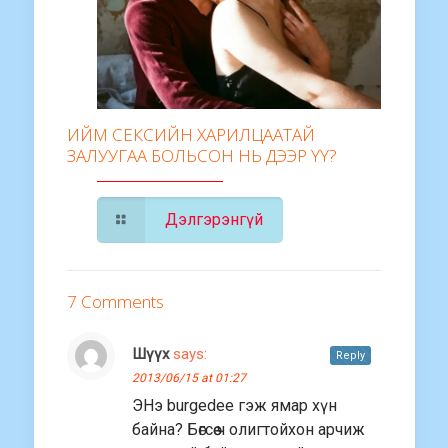
ИЙМ СЕКСИЙН ХАРИЛЦААТАЙ
ЗАЛУУГАА БОЛЬСОН НЬ ДЭЭР ҮҮ?
Дэлгэрэнгүй
7 Comments
Шүүх
says:
Reply
2013/06/15 at 01:27
ЭНэ burgedee гэж ямар хүн
байна? Бөгсөө ч олигтойхон арчиж