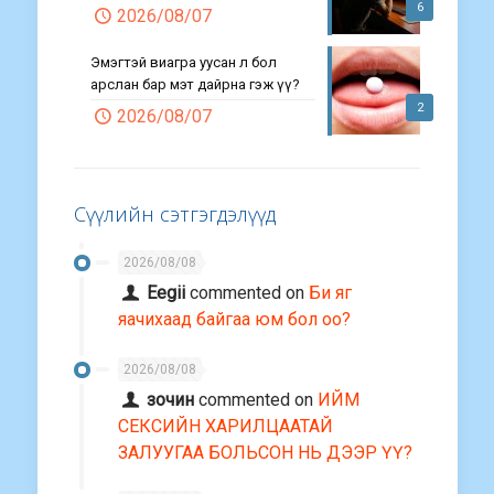
6
2026/08/07
Эмэгтэй виагра уусан л бол
арслан бар мэт дайрна гэж үү?
2
2026/08/07
Сүүлийн сэтгэгдэлүүд
2026/08/08
Eegii
commented on
Би яг
яачихаад байгаа юм бол оо?
2026/08/08
зочин
commented on
ИЙМ
СЕКСИЙН ХАРИЛЦААТАЙ
ЗАЛУУГАА БОЛЬСОН НЬ ДЭЭР ҮҮ?