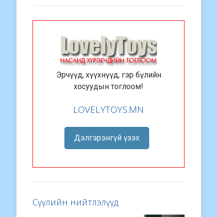
Эрчүүд, хүүхнүүд, гэр бүлийн
хосуудын тоглоом!
LOVELYTOYS.MN
Дэлгэрэнгүй үзэх
Сүүлийн нийтлэлүүд