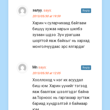
залуу.
says:
Reply
2013/05/30 at 19:59
Харин ч суларчихаад байгаам
бишүү хужаа нарын шилбэ
зузаан шдээ. Зун урагшаа
шорттой явж байхыг нь хархад
монголчуудаас эрс ялгардаг
Mn
says:
Reply
2013/05/30 at 12:05
Хооллоход ч нэг их асуудал
биш юм. Харин үүнийг тэгээд
яаж баалгаж шээлгэдэг байна
аа.Торноос нь гаргахаар зугтаж
бариад хүндрэлтэй л баймаар
юм