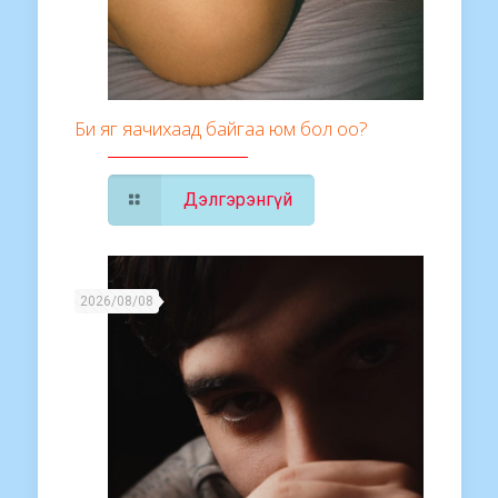
Би яг яачихаад байгаа юм бол оо?
Дэлгэрэнгүй
2026/08/08