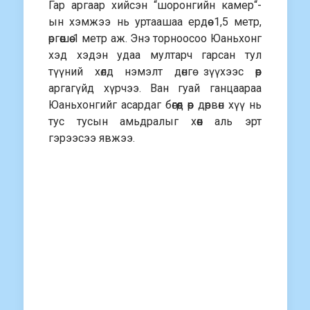
Гар аргаар хийсэн “шоронгийн камер“-
ын хэмжээ нь уртаашаа ердөө 1,5 метр,
өргөөшөө 1 метр аж. Энэ торноосоо Юаньхонг
хэд хэдэн удаа мултарч гарсан тул
түүний хөлд нэмэлт дөнгө зүүхээс өөр
аргагүйд хүрчээ. Ван гуай ганцаараа
Юаньхонгийг асардаг бөгөөд өөр дөрвөн хүү нь
тус тусын амьдралыг хөөн аль эрт
гэрээсээ явжээ.