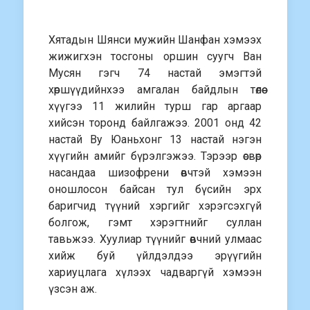
Хятадын Шянси мужийн Шанфан хэмээх
жижигхэн тосгоны оршин суугч Ван
Мусян гэгч 74 настай эмэгтэй
хөршүүдийнхээ амгалан байдлын төлөө
хүүгээ 11 жилийн турш гар аргаар
хийсэн торонд байлгажээ. 2001 онд 42
настай Ву Юаньхонг 13 настай нэгэн
хүүгийн амийг бүрэлгэжээ. Тэрээр өсвөр
насандаа шизофрени өвчтэй хэмээн
оношлосон байсан тул бүсийн эрх
баригчид түүний хэргийг хэрэгсэхгүй
болгож, гэмт хэрэгтнийг суллан
тавьжээ. Хуулиар түүнийг өвчний улмаас
хийж буй үйлдэлдээ эрүүгийн
хариуцлага хүлээх чадваргүй хэмээн
үзсэн аж.