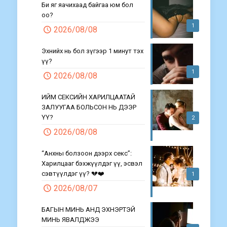
Би яг яачихаад байгаа юм бол
оо?
1
2026/08/08
Эхнийх нь бол зүгээр 1 минут тэх
үү?
1
2026/08/08
ИЙМ СЕКСИЙН ХАРИЛЦААТАЙ
ЗАЛУУГАА БОЛЬСОН НЬ ДЭЭР
ҮҮ?
2
2026/08/08
“Анхны болзоон дээрх секс”:
Харилцааг бэхжүүлдэг үү, эсвэл
сэвтүүлдэг үү? 💔❤️
1
2026/08/07
БАГЫН МИНЬ АНД ЭХНЭРТЭЙ
МИНЬ ЯВАЛДЖЭЭ