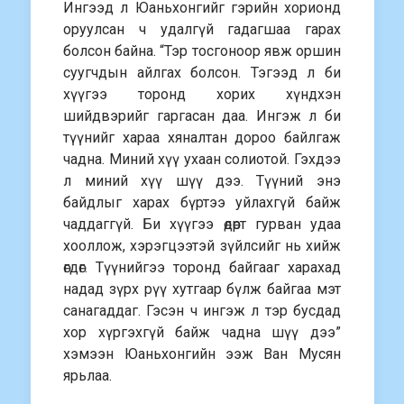
Ингээд л Юаньхонгийг гэрийн хорионд
оруулсан ч удалгүй гадагшаа гарах
болсон байна. “Тэр тосгоноор явж оршин
суугчдын айлгах болсон. Тэгээд л би
хүүгээ торонд хорих хүндхэн
шийдвэрийг гаргасан даа. Ингэж л би
түүнийг хараа хяналтан дороо байлгаж
чадна. Миний хүү ухаан солиотой. Гэхдээ
л миний хүү шүү дээ. Түүний энэ
байдлыг харах бүртээ уйлахгүй байж
чаддаггүй. Би хүүгээ өдөрт гурван удаа
хооллож, хэрэгцээтэй зүйлсийг нь хийж
өгдөг. Түүнийгээ торонд байгааг харахад
надад зүрх рүү хутгаар бүлж байгаа мэт
санагаддаг. Гэсэн ч ингэж л тэр бусдад
хор хүргэхгүй байж чадна шүү дээ”
хэмээн Юаньхонгийн ээж Ван Мусян
ярьлаа.