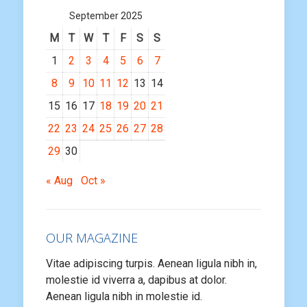
September 2025
M
T
W
T
F
S
S
1
2
3
4
5
6
7
8
9
10
11
12
13
14
15
16
17
18
19
20
21
22
23
24
25
26
27
28
29
30
« Aug
Oct »
OUR MAGAZINE
Vitae adipiscing turpis. Aenean ligula nibh in,
molestie id viverra a, dapibus at dolor.
Aenean ligula nibh in molestie id.