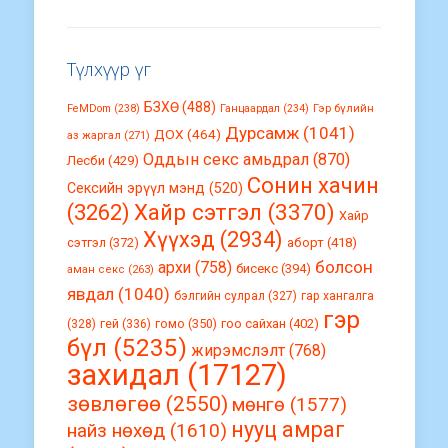
Түлхүүр үг
БЗХӨ
(488)
FeMDom
(238)
Ганцаардал
(234)
Гэр бүлийн
Дурсамж
(1041)
ДОХ
(464)
аз жаргал
(271)
Оддын секс амьдрал
(870)
Лесби
(429)
Сонин хачин
Сексийн эрүүл мэнд
(520)
(3262)
Хайр сэтгэл
(3370)
Хайр
Хүүхэд
(2934)
сэтгэл
(372)
аборт
(418)
болсон
архи
(758)
бисекс
(394)
аман секс
(263)
явдал
(1040)
бэлгийн сулрал
(327)
гар хангалга
гэр
гомо
(350)
гоо сайхан
(402)
(328)
гей
(336)
бүл
(5235)
жирэмслэлт
(768)
захидал
(17127)
зөвлөгөө
(2550)
мөнгө
(1577)
нууц амраг
найз нөхөд
(1610)