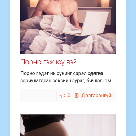
Порно гэж юу вэ?
Порно гэдэг нь хүнийг сэрэл хөдөлгөхөөр
зориулагдсан сексийн зураг, бичлэг юм.
0
Дэлгэрэнгүй