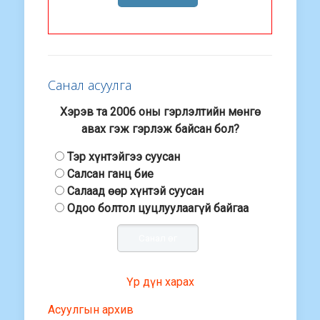
Санал асуулга
Хэрэв та 2006 оны гэрлэлтийн мөнгө
авах гэж гэрлэж байсан бол?
Тэр хүнтэйгээ суусан
Салсан ганц бие
Салаад өөр хүнтэй суусан
Одоо болтол цуцлуулаагүй байгаа
Үр дүн харах
Асуулгын архив