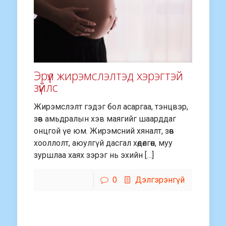
Эрүүл жирэмслэлтэд хэрэгтэй
зүйлс
Жирэмслэлт гэдэг бол асаргаа, тэнцвэр,
зөв амьдралын хэв маягийг шаарддаг
онцгой үе юм. Жирэмсний хяналт, зөв
хооллолт, аюулгүй дасгал хөдөлгөөн, муу
зуршлаа хаях зэрэг нь эхийн […]
0
Дэлгэрэнгүй