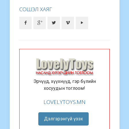
СОШЭЛ ХАЯГ
Эрчүүд, хүүхнүүд, гэр бүлийн
хосуудын тоглоом!
LOVELYTOYS.MN
Дэлгэрэнгүй үзэх