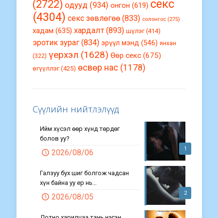
секс
(2722)
одууд
(934)
онгон
(619)
(4304)
секс зөвлөгөө
(833)
солонгос
(275)
хардалт
(893)
хадам
(635)
шүлэг
(414)
эротик зураг
(834)
эрүүл мэнд
(546)
янхан
үерхэл
(1628)
Өөр секс
(675)
(322)
өсвөр нас
(1178)
өгүүллэг
(425)
Сүүлийн нийтлэлүүд
Ийм хүсэл өөр хүнд төрдөг
болов уу?
1
2026/08/06
Галзуу бух шиг болгож чадсан
хүн байна уу ер нь…
2
2026/08/05
Дотно харилцаа тань нэгэн