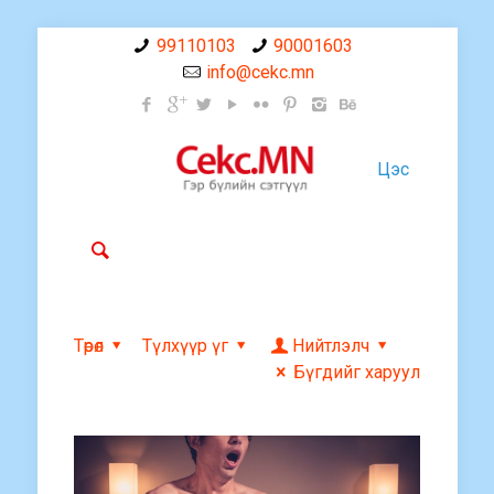
99110103
90001603
info@cekc.mn
Цэс
Төрөл
Түлхүүр үг
Нийтлэлч
Бүгдийг харуул