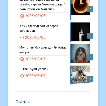
хэвийн, яарсан “механик дадал”
болчихсон юм биш биз?
0
2026/08/05
Авч чадаагүй бол чи өөрөө
зайлаарай!
0
2026/08/05
Монголын бүх эрчүүд ийм байдаг
юм уу?
2
2026/08/05
Энгийн зүйл үү энэ?
2026/08/04
6
Хуанли