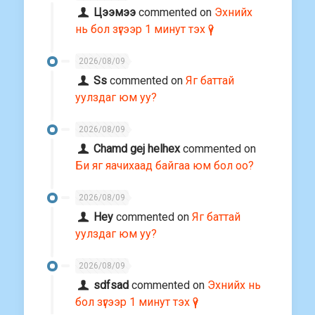
Цээмээ
commented on
Эхнийх
нь бол зүгээр 1 минут тэх үү?
2026/08/09
Ss
commented on
Яг баттай
уулздаг юм уу?
2026/08/09
Chamd gej helhex
commented on
Би яг яачихаад байгаа юм бол оо?
2026/08/09
Hey
commented on
Яг баттай
уулздаг юм уу?
2026/08/09
sdfsad
commented on
Эхнийх нь
бол зүгээр 1 минут тэх үү?