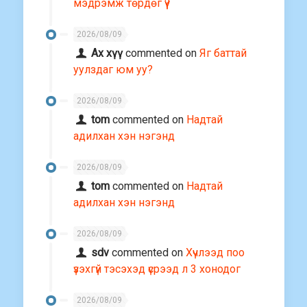
мэдрэмж төрдөг үү?
2026/08/09
Ах хүү
commented on
Яг баттай
уулздаг юм уу?
2026/08/09
tom
commented on
Надтай
адилхан хэн нэгэнд
2026/08/09
tom
commented on
Надтай
адилхан хэн нэгэнд
2026/08/09
sdv
commented on
Хүчлээд поо
үзэхгүй тэсэхэд үсрээд л 3 хонодог
2026/08/09