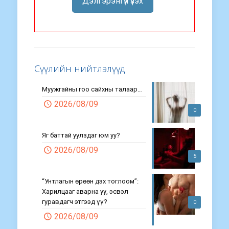
Дэлгэрэнгүй үзэх
Сүүлийн нийтлэлүүд
Муужгайны гоо сайхны талаар…
2026/08/09
0
Яг баттай уулздаг юм уу?
2026/08/09
5
“Унтлагын өрөөн дэх тоглоом”:
Харилцааг аварна уу, эсвэл
гуравдагч этгээд үү?
0
2026/08/09