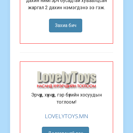
дахин нимгэрч бусадтай хуваалцсан
жаргал 2 дахин нэмэгдэнэ ээ гэж.
Захиа бич
Эрчүүд, хүүхнүүд, гэр бүлийн хосуудын
тоглоом!
LOVELYTOYS.MN