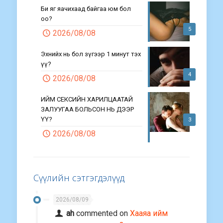
Би яг яачихаад байгаа юм бол
оо?
5
2026/08/08
Эхнийх нь бол зүгээр 1 минут тэх
үү?
4
2026/08/08
ИЙМ СЕКСИЙН ХАРИЛЦААТАЙ
ЗАЛУУГАА БОЛЬСОН НЬ ДЭЭР
ҮҮ?
3
2026/08/08
Сүүлийн сэтгэгдэлүүд
2026/08/09
ah
commented on
Хааяа ийм