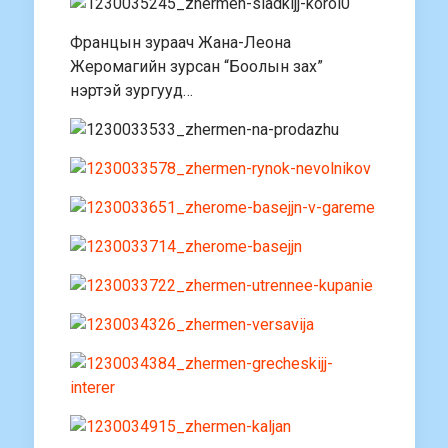
Францын зураач Жана-Леона
Жеромагийн зурсан “Боолын зах”
нэртэй зургууд…