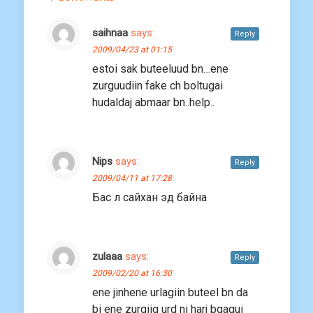
saihnaa
says:
Reply
2009/04/23 at 01:15
estoi sak buteeluud bn…ene
zurguudiin fake ch boltugai
hudaldaj abmaar bn..help..
Nips
says:
Reply
2009/04/11 at 17:28
Бас л сайхан эд байна
zulaaa
says:
Reply
2009/02/20 at 16:30
ene jinhene urlagiin buteel bn da
bi ene zurgiig urd ni harj bgagui