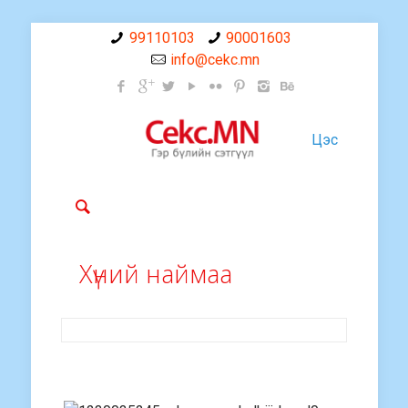
99110103
90001603
info@cekc.mn
Цэс
Хүний наймаа