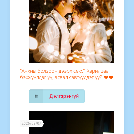
“Анхны болзоон дээрх секс”: Харилцааг
бэхжүүлдэг үү, эсвэл сэвтүүлдэг үү? 💔❤️
Дэлгэрэнгүй
2026/08/07