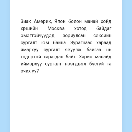
Зиак Америк, Япон болон манай хойд
хөршийн Москва хотод байдаг
эмэгтэйчүүдэд зориулсан сексийн
сургалт юм байна. Зурагнаас хараад
ямархуу сургалт явуулж байгаа нь
тодорхой харагдах байх. Харин манайд
иймэрхүү сургалт нээгдвэл бүсгүй та
очих уу?