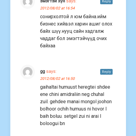
эмэгтэй хүн
says:
Reply
2012/08/02 at 16:54
сонирхолтой л юм байна.ийм
бизнес хийвэл харин ашиг олох
байх шүү.нууц сайн хадгалж
чаддаг бол эмэгтэйчүүд очих
байхаа
gg
says:
Reply
2012/08/02 at 16:50
gaihaltai humuust heregtei shdee
ene chini amidraliin neg chuhal
zuil. gehdee manai mongol joohon
bolhoor ochih humuus ni hovor l
baih boluu. setgel zui ni arai l
boloogui bn