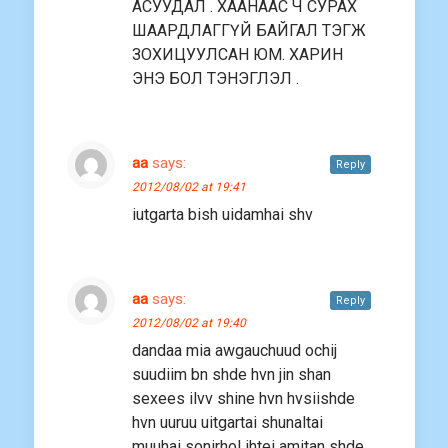
АСУУДАЛ . ХААНААС Ч СУРАХ
ШААРДЛАГГҮЙ БАЙГАЛ ТЭГЖ
ЗОХИЦУУЛСАН ЮМ. ХАРИН
ЭНЭ БОЛ ТЭНЭГЛЭЛ .
aa
says:
Reply
2012/08/02 at 19:41
iutgarta bish uidamhai shv
aa
says:
Reply
2012/08/02 at 19:40
dandaa mia awgauchuud ochij
suudiim bn shde hvn jin shan
sexees ilvv shine hvn hvsiishde
hvn uuruu uitgartai shunaltai
muuhai sonirhol ihtei amitan shde