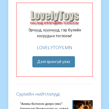
Эрчүүд, хүүхнүүд, гэр бүлийн
хосуудын тоглоом!
LOVELYTOYS.MN
Дэлгэрэнгүй үзэх
Сүүлийн нийтлэлүүд
“Анхны болзоон дээрх секс”:
Харилцааг бэхжүүлдэг үү, эсвэл