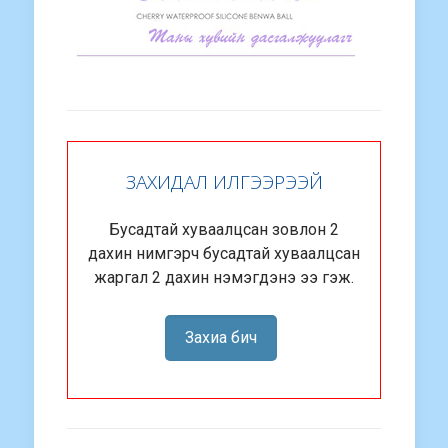
ЗАХИДАЛ ИЛГЭЭРЭЭЙ
Бусадтай хуваалцсан зовлон 2
дахин нимгэрч бусадтай хуваалцсан
жаргал 2 дахин нэмэгдэнэ ээ гэж.
Захиа бич