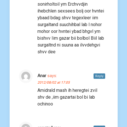
sonirholtoil ym Erchvvdjin
ihebchlen sexsees bolj oor hvntei
ybaad bdag shvv tegexleer iim
surgaltand suuchihbal lab l nohor
mohor oor hvntei ybad bhgvl ym
bishvv Iim gazar bii bolbol Biil lab
surgaltnd ni suuna aa ilvvdehgvi
shvv dee
Anar
says:
Reply
2012/08/02 at 17:05
Amidrald mash ih heregtei zvil
shv de ,iim gazartai bol bi lab
ochinoo