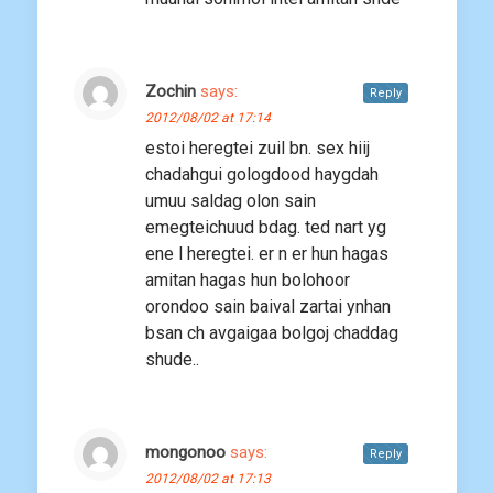
Zochin
says:
Reply
2012/08/02 at 17:14
estoi heregtei zuil bn. sex hiij
chadahgui gologdood haygdah
umuu saldag olon sain
emegteichuud bdag. ted nart yg
ene l heregtei. er n er hun hagas
amitan hagas hun bolohoor
orondoo sain baival zartai ynhan
bsan ch avgaigaa bolgoj chaddag
shude..
mongonoo
says:
Reply
2012/08/02 at 17:13