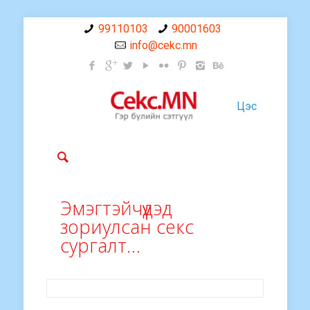
99110103
90001603
info@cekc.mn
Цэс
Эмэгтэйчүүдэд
зориулсан секс
сургалт…