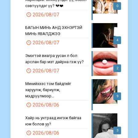
сэвтүүлдэг үү? 💔❤️
0
2026/08/07
БАГЫН МИНЬ АНД ЭХНЭРТЭЙ
МИНЬ ЯВАЛДЖЭЭ
4
2026/08/07
Эмэгтэй виагра уусан л бол
арслан бар мэт дайрна гэж үү?
2
2026/08/07
Минийхээс том байдгийг
харуулж, бариулж,
мэдрүүлмээр…
9
2026/08/06
Хайр нь унтраад ингэж байгаа
юм болов уу?
3
2026/08/06