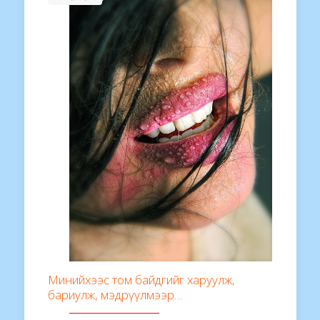
Минийхээс том байдгийг харуулж,
бариулж, мэдрүүлмээр…