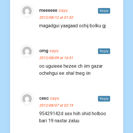
meeeeee
says:
Reply
2012/08/12 at 01:52
magadgui yaagaad ochij bolku gj
omg
says:
Reply
2012/08/09 at 16:51
oo uguieee hezee ch iim gazar
ochehgui ee shal tneg iin
секс
says:
Reply
2012/08/07 at 02:19
95429142d sex hiih ohid holboo
bari 19 nastai zaluu