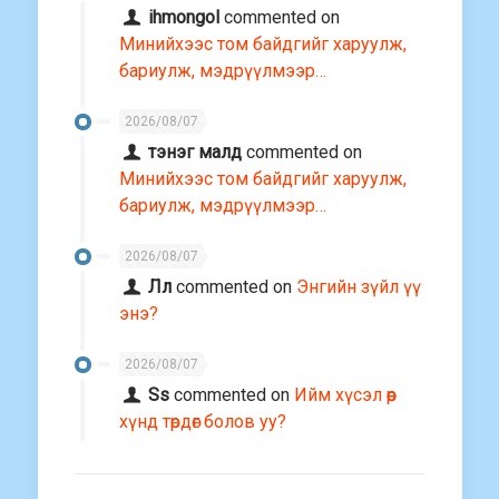
ihmongol
commented on
Минийхээс том байдгийг харуулж,
бариулж, мэдрүүлмээр…
2026/08/07
тэнэг малд
commented on
Минийхээс том байдгийг харуулж,
бариулж, мэдрүүлмээр…
2026/08/07
Лл
commented on
Энгийн зүйл үү
энэ?
2026/08/07
Ss
commented on
Ийм хүсэл өөр
хүнд төрдөг болов уу?