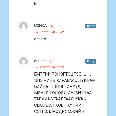
hm
UCHKA
says:
Reply
2012/08/03 at 12:09
ochino
enhee
says:
Reply
2012/08/03 at 10:13
БИТГИЙ ТЭНЭГТЭЦГЭЭ………..
ЭНЭ ЧИНЬ ХАРАВААС ЛУЙВАР
БАЙНА . ТЭНЭГ ГАРУУД
МӨНГӨ ТӨЛӨӨД АНГАЙТЛАА
ТАРХИА УГААЛГААД КККК .
СЕКС БОЛ ХОЁР ХҮНИЙ
СЭТГЭЛ, МЭДРЭМЖИЙН