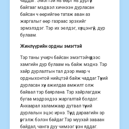
чаддаг. Эмэгтэй нь өөрт нь дургүй
байгааг мэдвэл хичнээн дурласан
байсан ч өөрийгөө татаж аван аз
жаргалыг өөр газраас эрэхийг
эрмэлздэг. Тэр их эелдэг, хүлцэнгүй, дур
булаам.
Жинлүүрийн ордны эмэгтэй
Тэр таны учирч байсан эмэгтэйчүүдээс
хамгийн дур булаам нь байж мэднэ. Тэр
хайр дурлалтын тал дээр ямар ч
ордныхонтой нийцтэй байж чаддаг.Түүний
дурласан хүн ажилдаа амжилт олж
байвал тэр баярлана. Тэр хайрлагдаж
бугаа мэдрэхдээ жаргалтай болдог.
Анхаарал халамжаар дутвал түүний
дурлалын эцэс ирнэ. Түүнд дараагийн эр
үргэлж бэлэн байдаг.Тэр муухай заваан
байдал, чанга дуу чимээг үзэн яддаг.