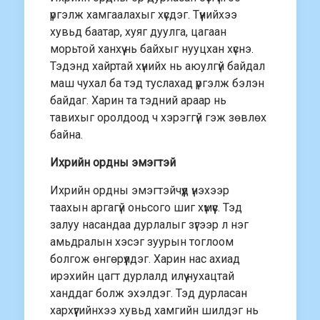
үргэлж хамгаалахыг хүсдэг. Түүнийхээ
хувьд баатар, хуяг дуулга, цагаан
морьтой ханхүү нь байхыг нууцхан хүснэ.
Тэдэнд хайртай хүнийх нь аюулгүй байдал
маш чухал ба тэд туслахад үргэлж бэлэн
байдаг. Харин та тэдний араар нь
тавихыг оролдоод ч хэрэггүй гэж зөвлөх
байна.
Ихрийн ордны эмэгтэй
Ихрийн ордны эмэгтэйчүүд үнэхээр
таахын аргагүй оньсого шиг хүмүүс. Тэд
залуу насандаа дурлалыг зүгээр л нэг
амьдралын хэсэг зуурын тоглоом
болгож өнгөрүүлдэг. Харин нас ахиад
ирэхийн цагт дурлалд илүү нухацтай
ханддаг болж эхэлдэг. Тэд дурласан
хархүүгийнхээ хувьд хамгийн шилдэг нь