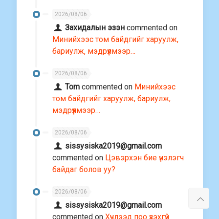
2026/08/06
Захидалын эзэн
commented on
Минийхээс том байдгийг харуулж,
бариулж, мэдрүүлмээр…
2026/08/06
Tom
commented on
Минийхээс
том байдгийг харуулж, бариулж,
мэдрүүлмээр…
2026/08/06
sissysiska2019@gmail.com
commented on
Цэвэрхэн бие үнэлэгч
байдаг болов уу?
2026/08/06
sissysiska2019@gmail.com
commented on
Хүчлээд поо үзэхгүй