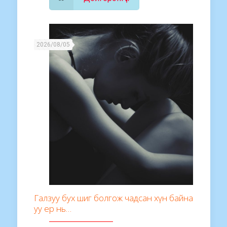
2026/08/05
Галзуу бух шиг болгож чадсан хүн байна
уу ер нь…