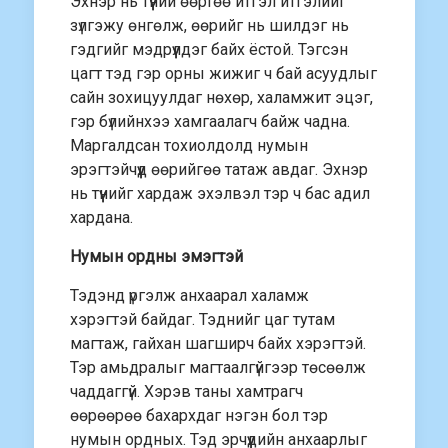
Эхнэр нь түүний өөртөө итгэл итгэлийг
зүлгэжу өнгөлж, өөрийг нь шилдэг нь
гэдгийг мэдрүүлдэг байх ёстой. Тэгсэн
цагт тэд гэр орны жижиг ч бай асуудлыг
сайн зохицуулдаг нөхөр, халамжит эцэг,
гэр бүлийнхээ хамгаалагч байж чадна.
Маргалдсан тохиолдолд нумын
эрэгтэйчүүд өөрийгөө татаж авдаг. Эхнэр
нь түүнийг хардаж эхэлвэл тэр ч бас адил
хардана.
Нумын ордны эмэгтэй
Тэдэнд үргэлж анхаарал халамж
хэрэгтэй байдаг. Тэднийг цаг тутам
магтаж, гайхан шагширч байх хэрэгтэй.
Тэр амьдралыг магтаалгүйгээр төсөөлж
чаддаггүй. Хэрэв таны хамтрагч
өөрөөрөө бахархдаг нэгэн бол тэр
нумын ордных. Тэд эрчүүдийн анхаарлыг