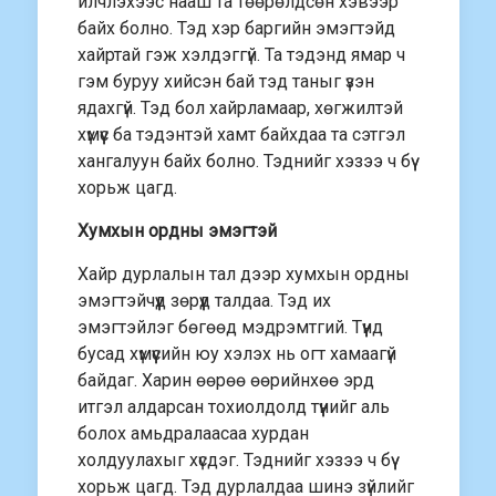
илчлэхээс нааш та төөрөлдсөн хэвээр
байх болно. Тэд хэр баргийн эмэгтэйд
хайртай гэж хэлдэггүй. Та тэдэнд ямар ч
гэм буруу хийсэн бай тэд таныг үзэн
ядахгүй. Тэд бол хайрламаар, хөгжилтэй
хүмүүс ба тэдэнтэй хамт байхдаа та сэтгэл
хангалуун байх болно. Тэднийг хэзээ ч бүү
хорьж цагд.
Хумхын ордны эмэгтэй
Хайр дурлалын тал дээр хумхын ордны
эмэгтэйчүүд зөрүүд талдаа. Тэд их
эмэгтэйлэг бөгөөд мэдрэмтгий. Түүнд
бусад хүмүүсийн юу хэлэх нь огт хамаагүй
байдаг. Харин өөрөө өөрийнхөө эрд
итгэл алдарсан тохиолдолд түүнийг аль
болох амьдралаасаа хурдан
холдуулахыг хүсдэг. Тэднийг хэзээ ч бүү
хорьж цагд. Тэд дурлалдаа шинэ зүйлийг