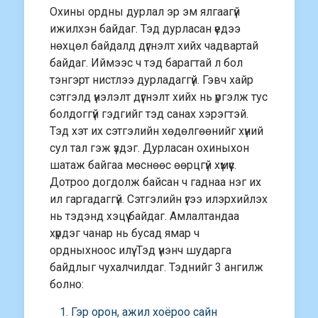
Охины ордны дурлал эр эм ялгаагүй
ижилхэн байдаг. Тэд дурласан үедээ
нөхцөл байдалд дүгнэлт хийх чадвартай
байдаг. Иймээс ч тэд барагтай л бол
тэнгэрт нистлээ дурладаггүй. Гэвч хайр
сэтгэлд үнэлэлт дүгнэлт хийх нь үргэлж тус
болдоггүй гэдгийг тэд санах хэрэгтэй.
Тэд хэт их сэтгэлийн хөдөлгөөнийг хүний
сул тал гэж үздэг. Дурласан охиныхон
шатаж байгаа мөснөөс өөрцгүй хүмүүс.
Дотроо догдолж байсан ч гаднаа нэг их
ил гаргадаггүй. Сэтгэлийн үгээ илэрхийлэх
нь тэдэнд хэцүү байдаг. Амлалтандаа
хүрдэг чанар нь бусад ямар ч
ордныхноос илүү. Тэд үнэнч шударга
байдлыг чухалчилдаг. Тэднийг 3 ангилж
болно:
Гэр орон, ажил хоёроо сайн