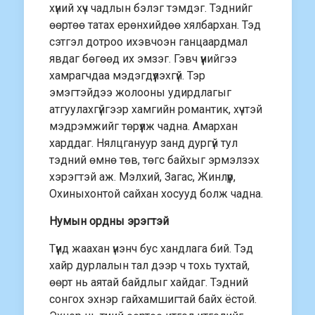
хүний хүч чадлын бэлэг тэмдэг. Тэднийг
өөртөө татах ерөнхийдөө хялбархан. Тэд
сэтгэл дотроо ихэвчоэн ганцаардмал
явдаг бөгөөд их эмзэг. Гэвч үүнийгээ
хамрагчдаа мэдэгдүүлэхгүй. Тэр
эмэгтэйдээ жолооны удирдлагыг
атгуулахгүйгээр хамгийн романтик, хүчтэй
мэдрэмжийг төрүүлж чадна. Амархан
харддаг. Нялцгануур занд дургүй тул
тэдний өмнө төв, төгс байхыг эрмэлзэх
хэрэгтэй аж. Мэлхий, Загас, Жинлүүр,
Охиныхонтой сайхан хосууд болж чадна.
Нумын ордны эрэгтэй
Түүнд жаахан үнэнч бус хандлага бий. Тэд
хайр дурлалын тал дээр ч тохь тухтай,
өөрт нь аятай байдлыг хайдаг. Тэдний
сонгох эхнэр гайхамшигтай байх ёстой.