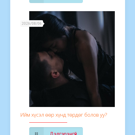
2026/08/06
Ийм хүсэл өөр хүнд төрдөг болов уу?
Дэлгэрэнгүй