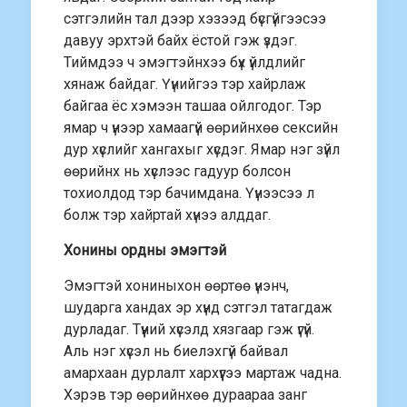
сэтгэлийн тал дээр хэзээд бүсгүйгээсээ
давуу эрхтэй байх ёстой гэж үздэг.
Тиймдээ ч эмэгтэйнхээ бүх үйлдлийг
хянаж байдаг. Үүнийгээ тэр хайрлаж
байгаа ёс хэмээн ташаа ойлгодог. Тэр
ямар ч үнээр хамаагүй өөрийнхөө сексийн
дур хүслийг хангахыг хүсдэг. Ямар нэг зүйл
өөрийнх нь хүслээс гадуур болсон
тохиолдод тэр бачимдана. Үүнээсээ л
болж тэр хайртай хүнээ алддаг.
Хонины ордны эмэгтэй
Эмэгтэй хониныхон өөртөө үнэнч,
шударга хандах эр хүнд сэтгэл татагдаж
дурладаг. Түүний хүсэлд хязгаар гэж үгүй.
Аль нэг хүсэл нь биелэхгүй байвал
амархаан дурлалт хархүүгээ мартаж чадна.
Хэрэв тэр өөрийнхөө дураараа занг