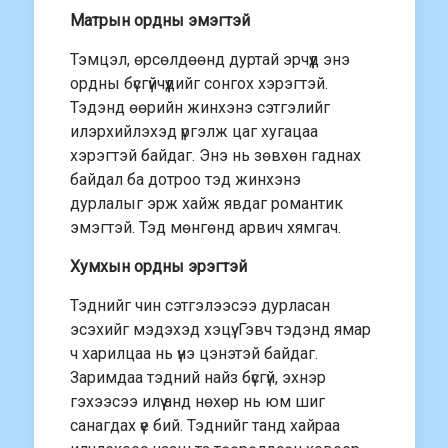
Матрын ордны эмэгтэй
Тэмцэл, өрсөлдөөнд дуртай эрчүүд энэ
ордны бүсгүйчүүдийг сонгох хэрэгтэй.
Тэдэнд өөрийн жинхэнэ сэтгэлийг
илэрхийлэхэд үргэлж цаг хугацаа
хэрэгтэй байдаг. Энэ нь зөвхөн гаднах
байдал ба дотроо тэд жинхэнэ
дурлалыг эрж хайж явдаг романтик
эмэгтэй. Тэд мөнгөнд арвич хямгач.
Хумхын ордны эрэгтэй
Тэднийг чин сэтгэлээсээ дурласан
эсэхийг мэдэхэд хэцүү. Гэвч тэдэнд ямар
ч харилцаа нь үнэ цэнэтэй байдаг.
Заримдаа тэдний найз бүсгүй, эхнэр
гэхээсээ илүү анд нөхөр нь юм шиг
санагдах үе бий. Тэднийг танд хайраа