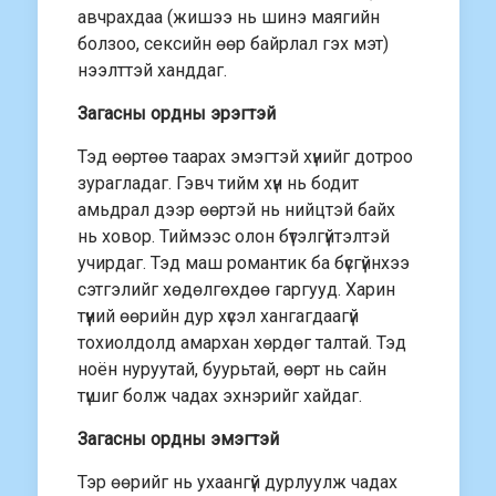
авчрахдаа (жишээ нь шинэ маягийн
болзоо, сексийн өөр байрлал гэх мэт)
нээлттэй ханддаг.
Загасны ордны эрэгтэй
Тэд өөртөө таарах эмэгтэй хүнийг дотроо
зурагладаг. Гэвч тийм хүн нь бодит
амьдрал дээр өөртэй нь нийцтэй байх
нь ховор. Тиймээс олон бүтэлгүйтэлтэй
учирдаг. Тэд маш романтик ба бүсгүйнхээ
сэтгэлийг хөдөлгөхдөө гаргууд. Харин
түүний өөрийн дур хүсэл хангагдаагүй
тохиолдолд амархан хөрдөг талтай. Тэд
ноён нуруутай, буурьтай, өөрт нь сайн
түшиг болж чадах эхнэрийг хайдаг.
Загасны ордны эмэгтэй
Тэр өөрийг нь ухаангүй дурлуулж чадах