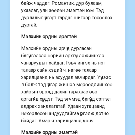
байж чаддаг. Романтик, дур булаам,
ухаалаг, уян зөөлөн эмэгтэй юм. Тэд
дурлалыг үлгэрт гардаг шигээр төсөөлөх
дуртай.
Мэлхийн ордны эрэгтэй
Мэлхийн ордны эрчүүд дурласан
бүсгүйгээсээ өөрийн эрхгүй ээжийнхээ
чанаруудыг хайдаг. Гэвч ингэх нь нэг
талаар сайн хэдий ч, нөгөө талаар
харилцаанд нь асуудал авчирдаг. Үүнээс
л болж тэд үлгэр жишээ мөрөөдлийнхөө
хайрын эрэлд дахин гарахаас өөр
аргагүйд хүрдэг. Тэд эгчмэд бүсгүйд сэтгэл
алдрах хандлагатай. Удаан хугацаанд
нөхөрлөсөн андуудтайгаа үргэлж дотно
байдаг. Ямар ч харилцаанд үнэнч.
Мэлхийн ордны эмэгтэй