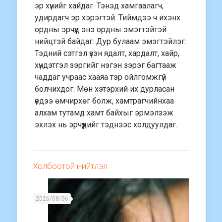
эр хүнийг хайдаг. Тэнэд хамгаалагч,
удирдагч эр хэрэгтэй. Тиймдээ ч ихэнх
ордны эрчүүд энэ ордны эмэгтэйтэй
нийцтэй байдаг. Дур булаам эмэгтэйлэг.
Тэдний сэтгэл үзэн ядалт, хардалт, хайр,
хүндэтгэл зэргийг нэгэн зэрэг багтааж
чаддаг учраас хааяа тэр ойлгомжгүй
болчихдог. Мөн хэтэрхий их дурласан
үедээ өмчирхөг болж, хамтрагчийнхаа
алхам тутамд хамт байхыг эрмэлзэж
эхлэх нь эрчүүдийг тэднээс холдуулдаг.
Холбоотой нийтлэл
2026/08/06