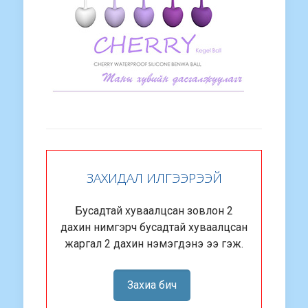
ЗАХИДАЛ ИЛГЭЭРЭЭЙ
Бусадтай хуваалцсан зовлон 2
дахин нимгэрч бусадтай хуваалцсан
жаргал 2 дахин нэмэгдэнэ ээ гэж.
Захиа бич