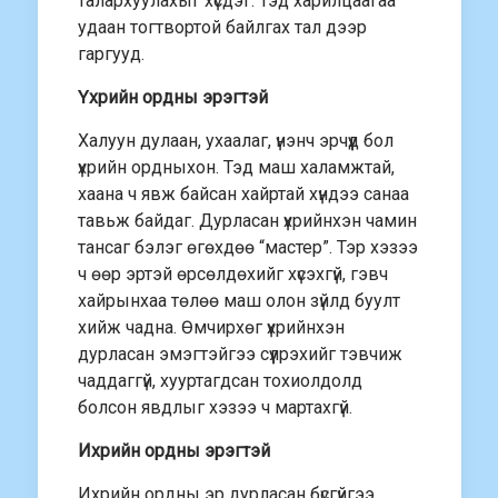
талархуулахыг хүсдэг. Тэд харилцаагаа
удаан тогтвортой байлгах тал дээр
гаргууд.
Үхрийн ордны эрэгтэй
Халуун дулаан, ухаалаг, үнэнч эрчүүд бол
үхрийн ордныхон. Тэд маш халамжтай,
хаана ч явж байсан хайртай хүндээ санаа
тавьж байдаг. Дурласан үхрийнхэн чамин
тансаг бэлэг өгөхдөө “мастер”. Тэр хэзээ
ч өөр эртэй өрсөлдөхийг хүсэхгүй, гэвч
хайрынхаа төлөө маш олон зүйлд буулт
хийж чадна. Өмчирхөг үхрийнхэн
дурласан эмэгтэйгээ сүүлрэхийг тэвчиж
чаддаггүй, хууртагдсан тохиолдолд
болсон явдлыг хэзээ ч мартахгүй.
Ихрийн ордны эрэгтэй
Ихрийн ордны эр дурласан бүсгүйгээ