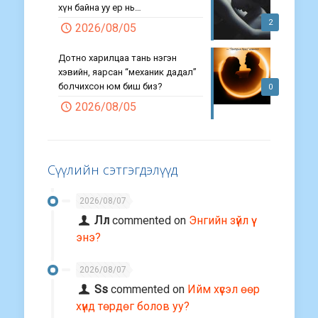
хүн байна уу ер нь…
2
2026/08/05
Дотно харилцаа тань нэгэн
хэвийн, яарсан “механик дадал”
болчихсон юм биш биз?
0
2026/08/05
Сүүлийн сэтгэгдэлүүд
2026/08/07
Лл
commented on
Энгийн зүйл үү
энэ?
2026/08/07
Ss
commented on
Ийм хүсэл өөр
хүнд төрдөг болов уу?