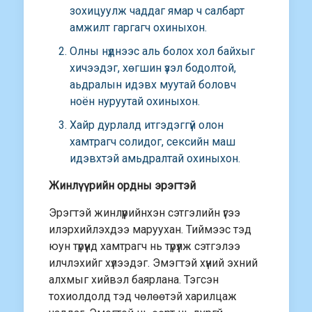
зохицуулж чаддаг ямар ч салбарт
амжилт гаргагч охиныхон.
Олны нүднээс аль болох хол байхыг
хичээдэг, хөгшин үзэл бодолтой,
аьдралын идэвх муутай боловч
ноён нуруутай охиныхон.
Хайр дурлалд итгэдэггүй олон
хамтрагч солидог, сексийн маш
идэвхтэй амьдралтай охиныхон.
Жинлүүрийн ордны эрэгтэй
Эрэгтэй жинлүүрийнхэн сэтгэлийн үгээ
илэрхийлэхдээ маруухан. Тиймээс тэд
юун түрүүнд хамтрагч нь түрүүлж сэтгэлээ
илчлэхийг хүлээдэг. Эмэгтэй хүний эхний
алхмыг хийвэл баярлана. Тэгсэн
тохиолдолд тэд чөлөөтэй харилцаж