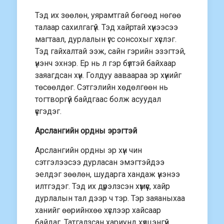
Тэд их зөөлөн, уярамтгай бөгөөд нөгөө
талаар сахилгагүй. Тэд хайртай хүнээсээ
магтаал, дурлалын үгс сонсохыг хүслэг.
Тэд гайхалтай ээж, сайн гэрийн эзэгтэй,
үнэнч эхнэр. Ер нь л гэр бүлтэй байхаар
заяагдсан хүн. Голдуу ааваараа эр хүнийг
төсөөлдөг. Сэтгэлийн хөдөлгөөн нь
тогтворгүй байдгаас болж асуудал
үүсгэдэг.
Арслангийн ордны эрэгтэй
Арслангийн ордны эр хүн чин
сэтгэлээсээ дурласан эмэгтэйдээ
эелдэг зөөлөн, шударга хандаж үнэнээ
илтгэдэг. Тэд их дүрэлзсэн хүмүүс, хайр
дурлалын тал дээр ч тэр. Тэр заяаныхаа
ханийг өөрийнхөө хүслээр хайсаар
байдаг. Татгалзсан хариунд хүлцэнгүй