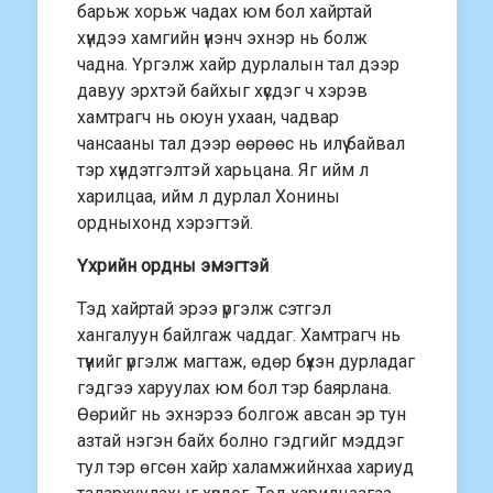
барьж хорьж чадах юм бол хайртай
хүндээ хамгийн үнэнч эхнэр нь болж
чадна. Үргэлж хайр дурлалын тал дээр
давуу эрхтэй байхыг хүсдэг ч хэрэв
хамтрагч нь оюун ухаан, чадвар
чансааны тал дээр өөрөөс нь илүү байвал
тэр хүндэтгэлтэй харьцана. Яг ийм л
харилцаа, ийм л дурлал Хонины
ордныхонд хэрэгтэй.
Үхрийн ордны эмэгтэй
Тэд хайртай эрээ үргэлж сэтгэл
хангалуун байлгаж чаддаг. Хамтрагч нь
түүнийг үргэлж магтаж, өдөр бүхэн дурладаг
гэдгээ харуулах юм бол тэр баярлана.
Өөрийг нь эхнэрээ болгож авсан эр тун
азтай нэгэн байх болно гэдгийг мэддэг
тул тэр өгсөн хайр халамжийнхаа хариуд