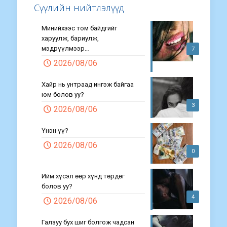
Сүүлийн нийтлэлүүд
Минийхээс том байдгийг
харуулж, бариулж,
мэдрүүлмээр…
7
2026/08/06
Хайр нь унтраад ингэж байгаа
юм болов уу?
3
2026/08/06
Үнэн үү?
2026/08/06
0
Ийм хүсэл өөр хүнд төрдөг
болов уу?
4
2026/08/06
Галзуу бух шиг болгож чадсан