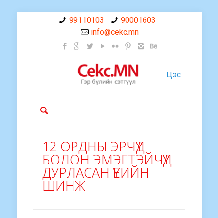
99110103
90001603
info@cekc.mn
Цэс
12 ОРДНЫ ЭРЧҮҮД
БОЛОН ЭМЭГТЭЙЧҮҮД
ДУРЛАСАН ҮЕИЙН
ШИНЖ