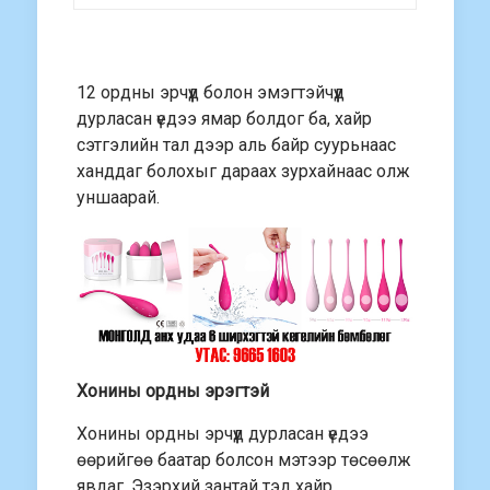
12 ордны эрчүүд болон эмэгтэйчүүд
дурласан үедээ ямар болдог ба, хайр
сэтгэлийн тал дээр аль байр суурьнаас
ханддаг болохыг дараах зурхайнаас олж
уншаарай.
Хонины ордны эрэгтэй
Хонины ордны эрчүүд дурласан үедээ
өөрийгөө баатар болсон мэтээр төсөөлж
явдаг. Эзэрхий зантай тэд хайр