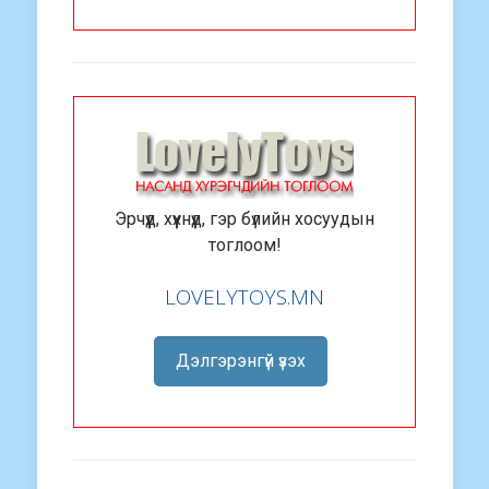
Эрчүүд, хүүхнүүд, гэр бүлийн хосуудын
тоглоом!
LOVELYTOYS.MN
Дэлгэрэнгүй үзэх