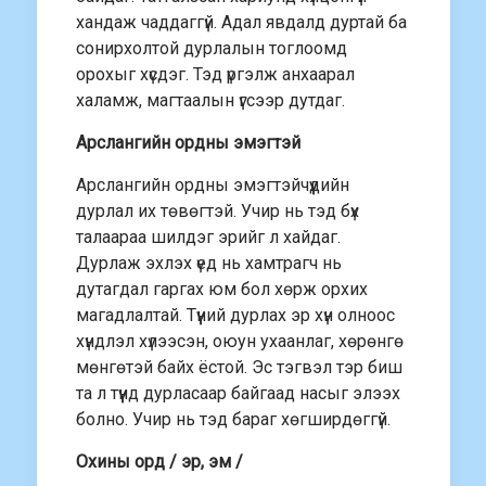
хандаж чаддаггүй. Адал явдалд дуртай ба
сонирхолтой дурлалын тоглоомд
орохыг хүсдэг. Тэд үргэлж анхаарал
халамж, магтаалын үгсээр дутдаг.
Арслангийн ордны эмэгтэй
Арслангийн ордны эмэгтэйчүүдийн
дурлал их төвөгтэй. Учир нь тэд бүх
талаараа шилдэг эрийг л хайдаг.
Дурлаж эхлэх үед нь хамтрагч нь
дутагдал гаргах юм бол хөрж орхих
магадлалтай. Түүний дурлах эр хүн олноос
хүндлэл хүлээсэн, оюун ухаанлаг, хөрөнгө
мөнгөтэй байх ёстой. Эс тэгвэл тэр биш
та л түүнд дурласаар байгаад насыг элээх
болно. Учир нь тэд бараг хөгширдөггүй.
Охины орд / эр, эм /