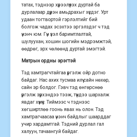
татах, тэднээр хүрээлүүлэх дуртай ба
дурлалаар дүүрэн амьдрахыг хүсдэг. Урт
удаан тогтвортой гэрлэлтийг бий
болгож чадах эсэхтээ эргэлздэг ч тэд
үнэнч юм. Гүн үзэл баримтлалтай,
шулуухан, хошин шогийн мэдрэмжтэй,
өөдрөг, эрх чөлөөнд дуртай эмэгтэй.
Матрын ордны эрэгтэй
Тэд хамтрагчтайгаа үргэлж ойр дотно
байдаг. Нас ахих тусмаа илүү сайн нөхөр,
сайн эр болдог. Гэвч тэд өнгөрснөө
үргэлж зүрхэндээ тээж, түүндээ шархалж
явдаг хүмүүс. Тиймээс ч тэднээс
хөгширтлөө гоонь явах нь олон. Тэд
хамтрагчаасаа үнэнч байдлыг шаарддаг
учир хардамтгай. Тэдний дурлал гал
халуун, тачаангуй байдаг.