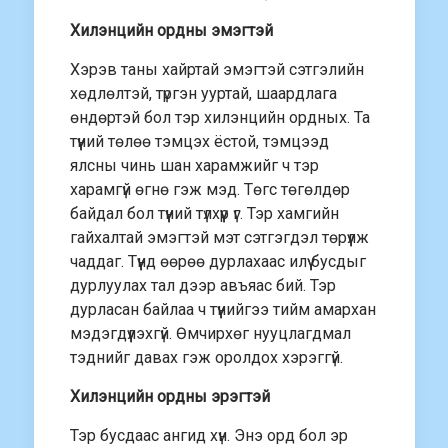
Хилэнцийн ордны эмэгтэй
Хэрэв таны хайртай эмэгтэй сэтгэлийн
хөдлөлтэй, түргэн ууртай, шаардлага
өндөртэй бол тэр хилэнцийн ордных. Та
түүний төлөө тэмцэх ёстой, тэмцээд
ялсны чинь шан харамжийг ч тэр
харамгүй өгнө гэж мэд. Төгс төгөлдөр
байдал бол түүний түлхүүр үг. Тэр хамгийн
гайхалтай эмэгтэй мэт сэтгэгдэл төрүүлж
чаддаг. Түүнд өөрөө дурлахаас илүү бусдыг
дурлуулах тал дээр авъяас бий. Тэр
дурласан байлаа ч түүнийгээ тийм амархан
мэдэгдүүлэхгүй. Өмчирхөг нууцлагдмал
тэднийг давах гэж оролдох хэрэггүй.
Хилэнцийн ордны эрэгтэй
Тэр бусдаас ангид хүн. Энэ орд бол эр