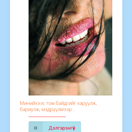
Минийхээс том байдгийг харуулж,
бариулж, мэдрүүлмээр…
Дэлгэрэнгүй